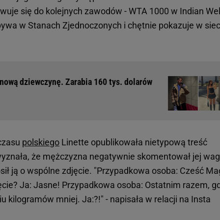
towuje się do kolejnych zawodów - WTA 1000 w Indian Wel
ebywa w Stanach Zjednoczonych i chętnie pokazuje w siec
 nową dziewczynę. Zarabia 160 tys. dolarów
 czasu
polskiego
Linette opublikowała nietypową treść
 wyznała, że mężczyzna negatywnie skomentował jej wag
osił ją o wspólne zdjęcie. "Przypadkowa osoba: Cześć Ma
ęcie? Ja: Jasne! Przypadkowa osoba: Ostatnim razem, g
u kilogramów mniej. Ja:?!" - napisała w relacji na Insta