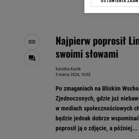
USTAWIENIA ZAA
Klikając „Akceptuję” wyra
Zaufanych Partnerów i A
dotyczące plików cookie,
odnośnik „Ustawienia pr
plików cookie możliwa je
Najpierw poprosił Lin
My, nasi Zaufani Partne
swoimi słowami
Użycie dokładnych danych
Przechowywanie informacji
badnie odbiorców i uleps
Karolina Kurek
5 marca 2024, 10:02
Po zmaganiach na Bliskim Wschod
Zjednoczonych, gdzie już niebawe
w mediach społecznościowych chę
będzie jednak dobrze wspominać
poprosił ją o zdjęcie, a później...