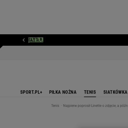
WIADOMOŚCI
NEXT
SPORT
PLOTEK
D
SPORT.PL+
PIŁKA NOŻNA
TENIS
SIATKÓWKA
Tenis
Najpierw poprosił Linette o zdjęcie, a pó