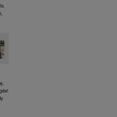
ls.
i,
ę,
gda!
dy