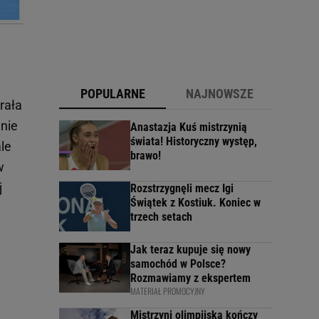
POPULARNE
NAJNOWSZE
rała
anie
Anastazja Kuś mistrzynią
świata! Historyczny występ,
ale
brawo!
w
j
Rozstrzygnęli mecz Igi
Świątek z Kostiuk. Koniec w
trzech setach
Jak teraz kupuje się nowy
samochód w Polsce?
Rozmawiamy z ekspertem
MATERIAŁ PROMOCYJNY
Mistrzyni olimpijska kończy