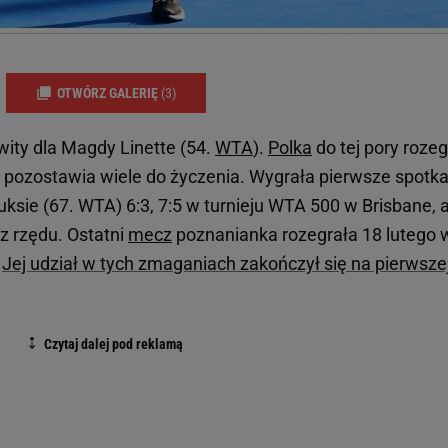
OTWÓRZ GALERIĘ
(3)
wity dla Magdy Linette (54.
WTA
).
Polka
do tej pory rozeg
ma pozostawia wiele do życzenia. Wygrała pierwsze spotk
uksie (67. WTA) 6:3, 7:5 w turnieju WTA 500 w Brisbane, 
z rzędu. Ostatni
mecz
poznanianka rozegrała 18 lutego 
.
Jej udział w tych zmaganiach zakończył się na pierwsze