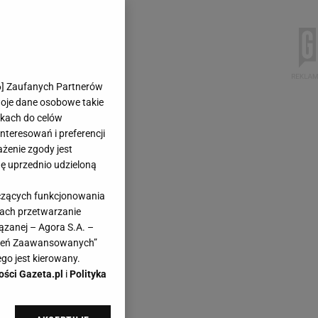
6
] Zaufanych Partnerów
woje dane osobowe takie
likach do celów
teresowań i preferencji
ażenie zgody jest
dę uprzednio udzieloną
yczących funkcjonowania
kach przetwarzanie
ązanej – Agora S.A. –
awień Zaawansowanych”
go jest kierowany.
ości Gazeta.pl
i
Polityka