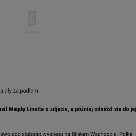
alały za padlem
ił Magdę Linette o zdjęcie, a później odniósł się do je
 swojego słabego występu na Bliskim Wschodzie. Polka