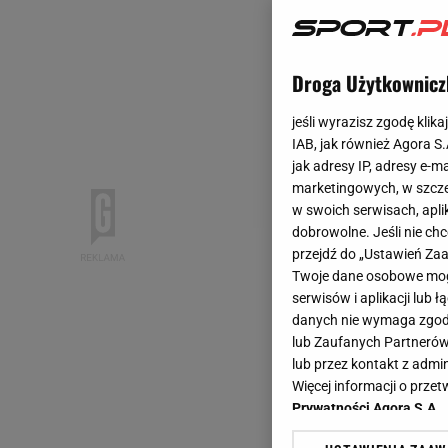
Droga Użytkownicz
jeśli wyrazisz zgodę klika
IAB, jak również Agora S
jak adresy IP, adresy e-m
marketingowych, w szcze
w swoich serwisach, aplik
dobrowolne. Jeśli nie ch
przejdź do „Ustawień Z
Twoje dane osobowe mogą
serwisów i aplikacji lub
danych nie wymaga zgody 
lub Zaufanych Partnerów
lub przez kontakt z admi
Więcej informacji o prz
Prywatności Agora S.A.