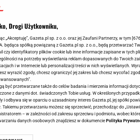
ko, Drogi Użytkowniku,
jąc „Akceptuję”, Gazeta.pl sp. z o.o. oraz jej Zaufani Partnerzy, w tym [
67
.A. będąca spółką powiązaną z Gazeta.pl sp. z o.o., będą przetwarzać T
ail czy identyfikatory plików cookie lub inne informacje zapisane w tych p
gólności na potrzeby wyświetlania reklam dopasowanych do Twoich zain
acjach i w Internecie lub personalizacji treści w nich wyświetlanych. Wyr
cesz wyrazić zgody, chcesz ograniczyć jej zakres lub chcesz wycofać zgo
aawansowanych”.
 być przetwarzane także do celów badania i mierzenia informacji dot
 łączone z danymi dot. świadczonych Tobie usług. W określonych przypad
i odbywa się w oparciu o uzasadniony interes Gazeta.pl, jej spółki powi
. Takiemu przetwarzaniu możesz się sprzeciwić, przechodząc do „Ust
nistratorem – w zależności od zakresu sprzeciwu i podmiotu, wobec które
etwarzaniu danych osobowych znajdziesz w dokumencie
Polityka Prywatn