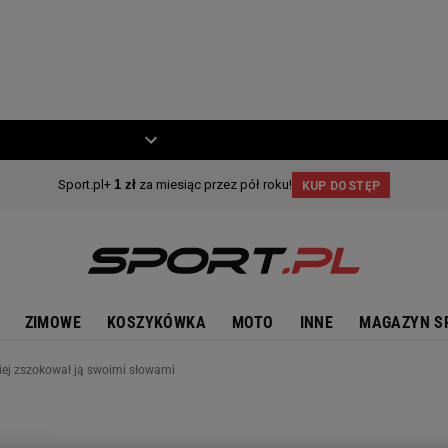
ZIECKO
MOTO
ZIMOWE
KOSZYKÓWKA
MOTO
INNE
MAGAZYN S
źniej zszokował ją swoimi słowami