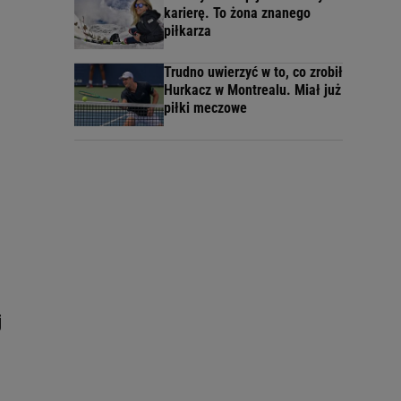
karierę. To żona znanego
piłkarza
Trudno uwierzyć w to, co zrobił
Hurkacz w Montrealu. Miał już
piłki meczowe
j