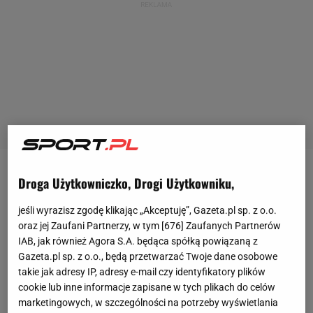
Poprzednia kampania była niezwykle udana dla Igi
Droga Użytkowniczko, Drogi Użytkowniku,
Świątek.
Polka
wygrała aż sześć turniejów, w tym
jeśli wyrazisz zgodę klikając „Akceptuję”, Gazeta.pl sp. z o.o.
jeden wielkoszlemowy, czyli Roland Garros.
oraz jej Zaufani Partnerzy, w tym [
676
] Zaufanych Partnerów
Zwyciężyła również w
WTA
Finals i dzięki temu
IAB, jak również Agora S.A. będąca spółką powiązaną z
Gazeta.pl sp. z o.o., będą przetwarzać Twoje dane osobowe
wróciła na pozycję liderki rankingu WTA. 22-letnia
takie jak adresy IP, adresy e-mail czy identyfikatory plików
raszynianka rozpoczęła sezon 2024 od
turnieju
cookie lub inne informacje zapisane w tych plikach do celów
United Cup rozgrywanego w Australii. Następnie
marketingowych, w szczególności na potrzeby wyświetlania