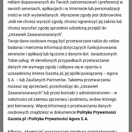
reklam dopasowanych do Twoich zainteresowań i preferencji w
rywalizowała na kortach w Australii, gdzie
swoich serwisach, aplikacjach i w Internecie lub personalizacji
sensacyjnie przegrała w II rundzie z Czeszką Lindą
treści w nich wyświetlanych. Wyrażenie zgody jest dobrowolne.
Noskovą 6:3, 3:6, 4:6 i odpadła z turnieju.
Jeśli nie chcesz wyrazić zgody, chcesz ograniczyć jej zakres lub
chcesz wycofać zgodę uprzednio udzieloną przejdź do
„Ustawień Zaawansowanych”.
Twoje dane osobowe mogą być przetwarzane także do celów
badania i mierzenia informacji dotyczących funkcjonowania
serwisów i aplikacji lub łączone z danymi dot. świadczonych
Tobie usług. W określonych przypadkach przetwarzanie
danych nie wymaga zgody i odbywa się w oparciu o
uzasadniony interes Gazeta.pl, jej spółki powiązanej – Agora
S.A. – lub Zaufanych Partnerów. Takiemu przetwarzaniu
możesz się sprzeciwić, przechodząc do „Ustawień
Zaawansowanych” lub przez kontakt z administratorem – w
zależności od zakresu sprzeciwu i podmiotu, wobec którego
jest kierowany. Więcej informacji o przetwarzaniu danych
osobowych znajdziesz w dokumencie
Polityka Prywatności
Gazeta.pl
i
Polityka Prywatności Agora S.A.
Klikając „Akceptuję” wyrażasz też zgodę na zainstalowanie i