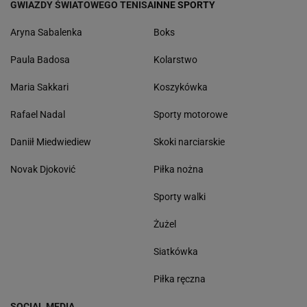
GWIAZDY ŚWIATOWEGO TENISA
INNE SPORTY
Aryna Sabalenka
Boks
Paula Badosa
Kolarstwo
Maria Sakkari
Koszykówka
Rafael Nadal
Sporty motorowe
Daniił Miedwiediew
Skoki narciarskie
Novak Djoković
Piłka nożna
Sporty walki
Żużel
Siatkówka
Piłka ręczna
SOCIAL MEDIA