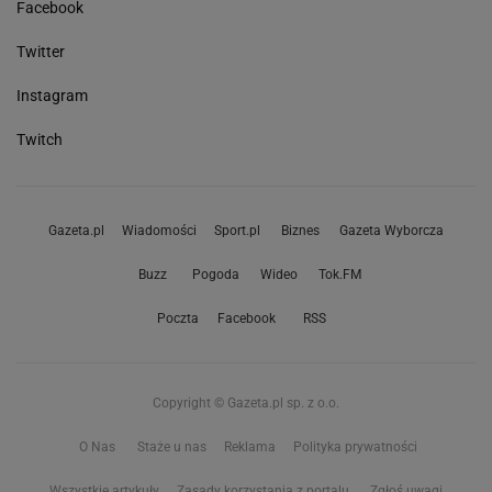
Facebook
Twitter
Instagram
Twitch
Gazeta.pl
Wiadomości
Sport.pl
Biznes
Gazeta Wyborcza
Buzz
Pogoda
Wideo
Tok.FM
Poczta
Facebook
RSS
Copyright © Gazeta.pl sp. z o.o.
O Nas
Staże u nas
Reklama
Polityka prywatności
Wszystkie artykuły
Zasady korzystania z portalu
Zgłoś uwagi