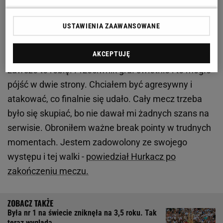
Zobacz wideo
Gwiazdy sportu oszalały za padlem
USTAWIENIA ZAAWANSOWANE
- Końcówka była dla mnie szczęśliwa, ale
AKCEPTUJĘ
próbowałem walczyć do ostatniego punktu, bo
zawsze to robię. Przeciwnik grał świetnie i to mogło
pójść w dwie strony. Chciałem być agresywny i
atakować, co finalnie się udało. Cały mecz trzeba
było się skupiać, bo nie dawał mi żadnych szans na
serwisie. Obroniłem ważne break pointy w trudnych
momentach. Jestem zadowolony ze swojego
występu i tej walki -
powiedział Hurkacz po
zakończeniu meczu.
Była nr 1 na świecie zniknęła na 3,5 roku. Tak
teraz wygląda