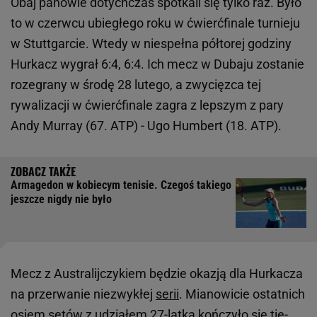
Obaj panowie dotychczas spotkali się tylko raz. Było
to w czerwcu ubiegłego roku w ćwierćfinale turnieju
w Stuttgarcie. Wtedy w niespełna półtorej godziny
Hurkacz wygrał 6:4, 6:4. Ich mecz w Dubaju zostanie
rozegrany w środę 28 lutego, a zwycięzca tej
rywalizacji w ćwierćfinale zagra z lepszym z pary
Andy Murray (67. ATP) - Ugo Humbert (18. ATP).
Armagedon w kobiecym tenisie. Czegoś takiego
jeszcze nigdy nie było
Mecz z Australijczykiem będzie okazją dla Hurkacza
na przerwanie niezwykłej
serii
. Mianowicie ostatnich
osiem setów z udziałem 27-latka kończyło się tie-