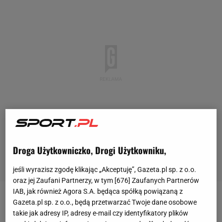
Droga Użytkowniczko, Drogi Użytkowniku,
jeśli wyrazisz zgodę klikając „Akceptuję”, Gazeta.pl sp. z o.o.
oraz jej Zaufani Partnerzy, w tym [
676
] Zaufanych Partnerów
IAB, jak również Agora S.A. będąca spółką powiązaną z
Hubert Hurkacz (8. ATP) z ma za sobą mordercze
Gazeta.pl sp. z o.o., będą przetwarzać Twoje dane osobowe
takie jak adresy IP, adresy e-mail czy identyfikatory plików
otwarcie
turnieju
ATP 500 w Dubaju, gdzie w