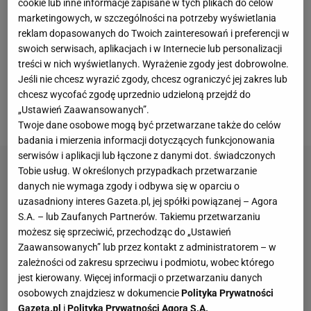
cookie lub inne informacje zapisane w tych plikach do celów
pierwszej rundzie zmierzył się z Janem-Lennardem
marketingowych, w szczególności na potrzeby wyświetlania
Struffem (25. ATP). Polak stoczył z niemieckim
reklam dopasowanych do Twoich zainteresowań i preferencji w
swoich serwisach, aplikacjach i w Internecie lub personalizacji
tenisistą trzysetowy bój, w którym doszło do trzech
treści w nich wyświetlanych. Wyrażenie zgody jest dobrowolne.
tie-breaków. Do tego Hurkacz obronił dwie piłki
Jeśli nie chcesz wyrazić zgody, chcesz ograniczyć jej zakres lub
meczowe, żeby ostatecznie wygrać 7:6(5), 6:7(4),
chcesz wycofać zgodę uprzednio udzieloną przejdź do
„Ustawień Zaawansowanych”.
7:6(6).
Twoje dane osobowe mogą być przetwarzane także do celów
badania i mierzenia informacji dotyczących funkcjonowania
serwisów i aplikacji lub łączone z danymi dot. świadczonych
Tobie usług. W określonych przypadkach przetwarzanie
danych nie wymaga zgody i odbywa się w oparciu o
uzasadniony interes Gazeta.pl, jej spółki powiązanej – Agora
S.A. – lub Zaufanych Partnerów. Takiemu przetwarzaniu
możesz się sprzeciwić, przechodząc do „Ustawień
Zaawansowanych” lub przez kontakt z administratorem – w
zależności od zakresu sprzeciwu i podmiotu, wobec którego
jest kierowany. Więcej informacji o przetwarzaniu danych
osobowych znajdziesz w dokumencie
Polityka Prywatności
Gazeta.pl
i
Polityka Prywatności Agora S.A.