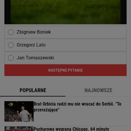
Zbigniew Boniek
Grzegorz Lato
Jan Tomaszewski
NASTĘPNE PYTANIE
POPULARNE
NAJNOWSZE
Brat Grbicia radzi mu nie wracać do Serbii. "To
przerażające"
Pucharowa wygrana Chicago. 64 minuty