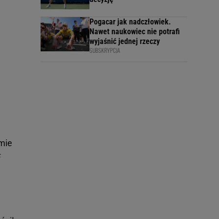
Pogacar jak nadczłowiek.
Nawet naukowiec nie potrafi
wyjaśnić jednej rzeczy
SUBSKRYPCJA
umie
F