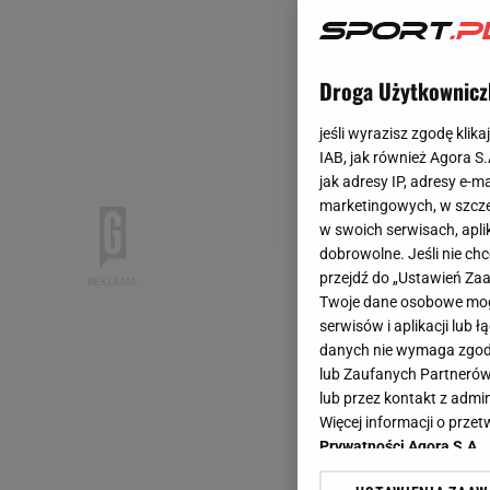
Droga Użytkownicz
jeśli wyrazisz zgodę klika
IAB, jak również Agora S
jak adresy IP, adresy e-m
marketingowych, w szcze
w swoich serwisach, aplik
dobrowolne. Jeśli nie ch
przejdź do „Ustawień Z
Twoje dane osobowe mogą
serwisów i aplikacji lub
danych nie wymaga zgody 
lub Zaufanych Partnerów
lub przez kontakt z admi
Więcej informacji o prz
Prywatności Agora S.A.