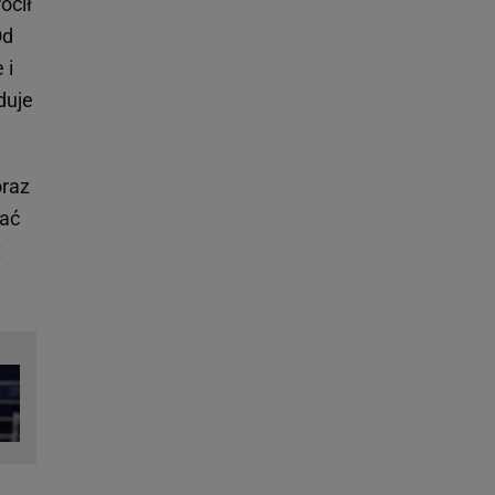
ócił
Od
 i
duje
oraz
wać
t