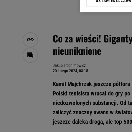
USTAWIENIA ZAA
Klikając „Akceptuję” wyra
Zaufanych Partnerów i A
dotyczące plików cookie,
odnośnik „Ustawienia pr
plików cookie możliwa je
Co za wieści! Gigant
My, nasi Zaufani Partne
nieuniknione
Użycie dokładnych danych
Przechowywanie informacji
badnie odbiorców i uleps
Jakub Trochimowicz
20 lutego 2024, 08:15
Kamil Majchrzak jeszcze półtora
Polski tenisista wracał do gry 
niedozwolonych substancji. Od t
zaliczyć znaczny awans w świato
jeszcze daleka droga, ale top 500 