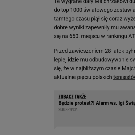
Te wygrane dały Majchrzakowi du
do top 1000 światowego zestawian
tamtego czasu piął się coraz wyż
dobre wyniki zapewniły mu awans 
się na 650. miejscu w rankingu A
Przed zawieszeniem 28-latek był n
lepiej idzie mu odbudowywanie 
się, że w najbliższym czasie Maj
aktualnie pięciu polskich
tenisist
Będzie protest?! Alarm ws. Igi Świ
SUBSKRYPCJA