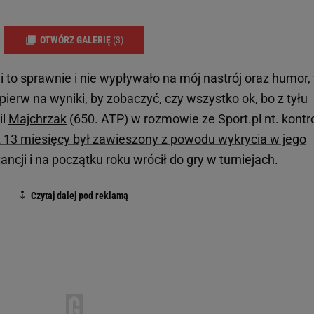
OTWÓRZ GALERIĘ
(3)
i to sprawnie i nie wypływało na mój nastrój oraz humor, 
jpierw na
wyniki
, by zobaczyć, czy wszystko ok, bo z tyłu
il
Majchrzak
(650. ATP) w rozmowie ze Sport.pl nt. kontro
z 13 miesięcy był zawieszony z powodu wykrycia w jego
ancji
i na początku roku wrócił do gry w turniejach.