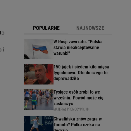
POPULARNE
NAJNOWSZE
to
W Rosji zawrzało. "Polska
stawia nieakceptowalne
li
warunki"
150 jajek i siedem kilo mięsa
tygodniowo. Oto do czego to
doprowadziło
Tysiące osób zrobi to we
wrześniu. Powód może cię
zaskoczyć
MATERIAŁ PROMOCYJNY, 18+
Chwalińska znów zagra w
Toronto? Polka czeka na
decyzję