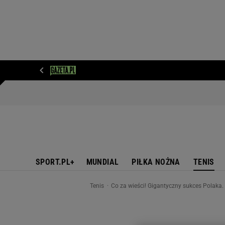
WIADOMOŚCI
NEXT
SPORT
PLOTEK
D
SPORT.PL+
MUNDIAL
PIŁKA NOŻNA
TENIS
Tenis
Co za wieści! Gigantyczny sukces Polaka.