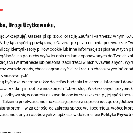
ko, Drogi Użytkowniku,
jąc „Akceptuję”, Gazeta.pl sp. z o.o. oraz jej Zaufani Partnerzy, w tym [
67
.A. będąca spółką powiązaną z Gazeta.pl sp. z o.o., będą przetwarzać T
ail czy identyfikatory plików cookie lub inne informacje zapisane w tych p
gólności na potrzeby wyświetlania reklam dopasowanych do Twoich zain
acjach i w Internecie lub personalizacji treści w nich wyświetlanych. Wyr
cesz wyrazić zgody, chcesz ograniczyć jej zakres lub chcesz wycofać zgo
aawansowanych”.
 być przetwarzane także do celów badania i mierzenia informacji dot
 łączone z danymi dot. świadczonych Tobie usług. W określonych przypad
i odbywa się w oparciu o uzasadniony interes Gazeta.pl, jej spółki powi
. Takiemu przetwarzaniu możesz się sprzeciwić, przechodząc do „Ust
nistratorem – w zależności od zakresu sprzeciwu i podmiotu, wobec które
etwarzaniu danych osobowych znajdziesz w dokumencie
Polityka Prywatn