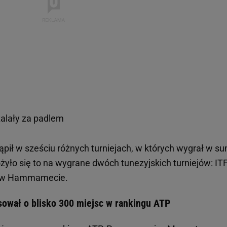
alały za padlem
pił w sześciu różnych turniejach, w których wygrał w s
ożyło się to na wygrane dwóch tunezyjskich turniejów: IT
5 w Hammamecie.
ował o blisko 300 miejsc w rankingu ATP