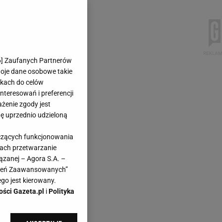
6
] Zaufanych Partnerów
woje dane osobowe takie
likach do celów
teresowań i preferencji
ażenie zgody jest
dę uprzednio udzieloną
yczących funkcjonowania
kach przetwarzanie
ązanej – Agora S.A. –
awień Zaawansowanych”
go jest kierowany.
ości Gazeta.pl
i
Polityka