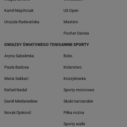
Kamil Majchrzak
US Open
Urszula Radwańska
Masters
Puchar Davisa
GWIAZDY ŚWIATOWEGO TENISA
INNE SPORTY
Aryna Sabalenka
Boks
Paula Badosa
Kolarstwo
Maria Sakkari
Koszykówka
Rafael Nadal
Sporty motorowe
Daniił Miedwiediew
Skoki narciarskie
Novak Djoković
Piłka nożna
Sporty walki