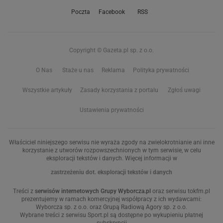
Poczta
Facebook
RSS
Copyright © Gazeta.pl sp. z o.o.
O Nas
Staże u nas
Reklama
Polityka prywatności
Wszystkie artykuły
Zasady korzystania z portalu
Zgłoś uwagi
Ustawienia prywatności
Właściciel niniejszego serwisu nie wyraża zgody na zwielokrotnianie ani inne
korzystanie z utworów rozpowszechnionych w tym serwisie, w celu
eksploracji tekstów i danych. Więcej informacji w
zastrzeżeniu dot. eksploracji tekstów i danych
Treści z
serwisów internetowych Grupy Wyborcza.pl
oraz serwisu tokfm.pl
prezentujemy w ramach komercyjnej współpracy z ich wydawcami:
Wyborcza sp. z o.o. oraz Grupą Radiową Agory sp. z o.o.
Wybrane treści z serwisu Sport.pl są dostępne po wykupieniu płatnej