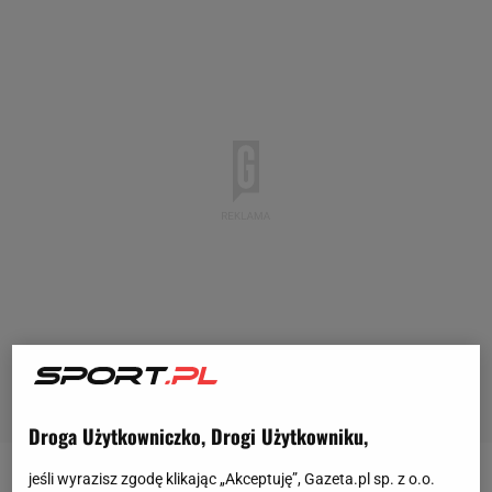
Droga Użytkowniczko, Drogi Użytkowniku,
jeśli wyrazisz zgodę klikając „Akceptuję”, Gazeta.pl sp. z o.o.
Jannik Sinner (4. ATP) kilka dni temu wygrał