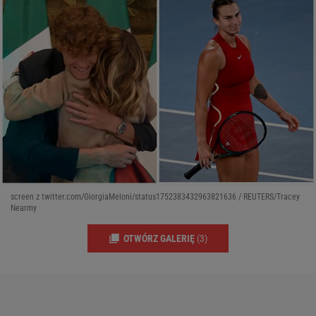
screen z twitter.com/GiorgiaMeloni/status1752383432963821636 / REUTERS/Tracey
Nearmy
OTWÓRZ GALERIĘ
(3)