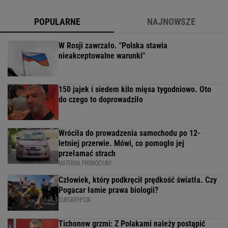
POPULARNE
NAJNOWSZE
W Rosji zawrzało. "Polska stawia
nieakceptowalne warunki"
150 jajek i siedem kilo mięsa tygodniowo. Oto
do czego to doprowadziło
Wróciła do prowadzenia samochodu po 12-
letniej przerwie. Mówi, co pomogło jej
przełamać strach
MATERIAŁ PROMOCYJNY
Człowiek, który podkręcił prędkość światła. Czy
Pogacar łamie prawa biologii?
SUBSKRYPCJA
Tichonow grzmi: Z Polakami należy postąpić