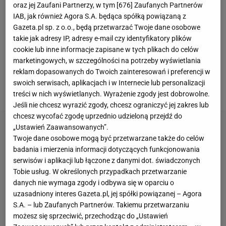
oraz jej Zaufani Partnerzy, w tym [
676
] Zaufanych Partnerów
Australian Open
. Jego sukces był bardzo hucznie
IAB, jak również Agora S.A. będąca spółką powiązaną z
Gazeta.pl sp. z o.o., będą przetwarzać Twoje dane osobowe
świętowany we Włoszech, które czekały na mistrza
takie jak adresy IP, adresy e-mail czy identyfikatory plików
wielkoszlemowego w
grze
pojedynczej od 1976 r.
cookie lub inne informacje zapisane w tych plikach do celów
(triumf Adriano Panatty w Roland Garros). Po
marketingowych, w szczególności na potrzeby wyświetlania
reklam dopasowanych do Twoich zainteresowań i preferencji w
powrocie do kraju witano go jak bohatera, choć
swoich serwisach, aplikacjach i w Internecie lub personalizacji
wywołało to pewne kontrowersje.
treści w nich wyświetlanych. Wyrażenie zgody jest dobrowolne.
Jeśli nie chcesz wyrazić zgody, chcesz ograniczyć jej zakres lub
chcesz wycofać zgodę uprzednio udzieloną przejdź do
„Ustawień Zaawansowanych”.
Twoje dane osobowe mogą być przetwarzane także do celów
badania i mierzenia informacji dotyczących funkcjonowania
serwisów i aplikacji lub łączone z danymi dot. świadczonych
Tobie usług. W określonych przypadkach przetwarzanie
danych nie wymaga zgody i odbywa się w oparciu o
uzasadniony interes Gazeta.pl, jej spółki powiązanej – Agora
S.A. – lub Zaufanych Partnerów. Takiemu przetwarzaniu
możesz się sprzeciwić, przechodząc do „Ustawień