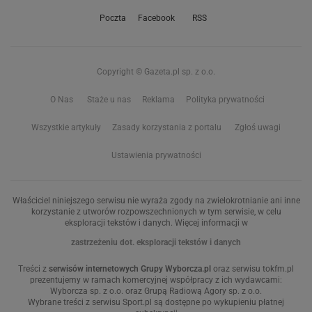
Poczta
Facebook
RSS
Copyright © Gazeta.pl sp. z o.o.
O Nas
Staże u nas
Reklama
Polityka prywatności
Wszystkie artykuły
Zasady korzystania z portalu
Zgłoś uwagi
Ustawienia prywatności
Właściciel niniejszego serwisu nie wyraża zgody na zwielokrotnianie ani inne
korzystanie z utworów rozpowszechnionych w tym serwisie, w celu
eksploracji tekstów i danych. Więcej informacji w
zastrzeżeniu dot. eksploracji tekstów i danych
Treści z
serwisów internetowych Grupy Wyborcza.pl
oraz serwisu tokfm.pl
prezentujemy w ramach komercyjnej współpracy z ich wydawcami:
Wyborcza sp. z o.o. oraz Grupą Radiową Agory sp. z o.o.
Wybrane treści z serwisu Sport.pl są dostępne po wykupieniu płatnej