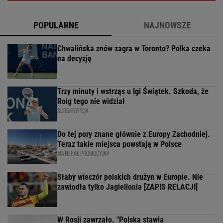
POPULARNE
NAJNOWSZE
Chwalińska znów zagra w Toronto? Polka czeka
na decyzję
Trzy minuty i wstrząs u Igi Świątek. Szkoda, że
Roig tego nie widział
SUBSKRYPCJA
Do tej pory znane głównie z Europy Zachodniej.
Teraz takie miejsca powstają w Polsce
MATERIAŁ PROMOCYJNY
Słaby wieczór polskich drużyn w Europie. Nie
zawiodła tylko Jagiellonia [ZAPIS RELACJI]
W Rosji zawrzało. "Polska stawia