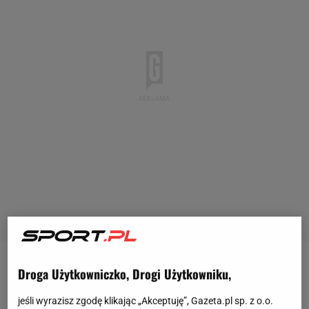
Okrzyki Aryny Sabalenki przy podaniach kibice oraz
Droga Użytkowniczko, Drogi Użytkowniku,
rywalki słyszą od samego początku meczu. Część
jeśli wyrazisz zgodę klikając „Akceptuję”, Gazeta.pl sp. z o.o.