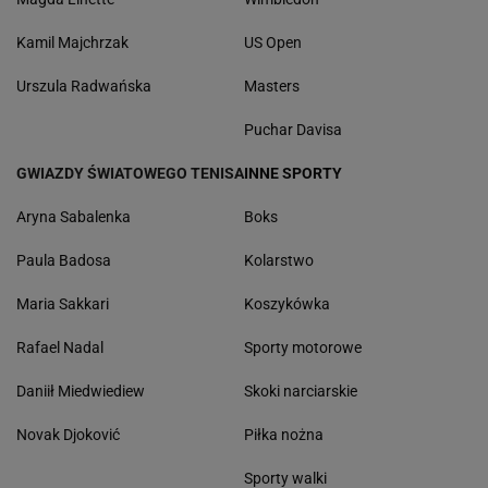
Kamil Majchrzak
US Open
Urszula Radwańska
Masters
Puchar Davisa
GWIAZDY ŚWIATOWEGO TENISA
INNE SPORTY
Aryna Sabalenka
Boks
Paula Badosa
Kolarstwo
Maria Sakkari
Koszykówka
Rafael Nadal
Sporty motorowe
Daniił Miedwiediew
Skoki narciarskie
Novak Djoković
Piłka nożna
Sporty walki