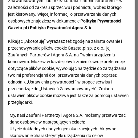
Zaawansowanych” lub przez kontakt z administratorem – w
zależności od zakresu sprzeciwu i podmiotu, wobec którego
jest kierowany. Więcej informacji o przetwarzaniu danych
osobowych znajdziesz w dokumencie
Polityka Prywatności
Gazeta.pl
i
Polityka Prywatności Agora S.A.
Klikając „Akceptuję” wyrażasz też zgodę na zainstalowanie i
przechowywanie plików cookie Gazeta.pl sp. z o.o., jej
Zaufanych Partnerów i Agora S.A. na Twoim urządzeniu
końcowym. Możesz w każdej chwili zmienić swoje preferencje
dotyczące plików cookie, wywołując narzędzie do zarządzania
twoimi preferencjami dot. przetwarzania danych poprzez
odnośnik „Ustawienia prywatności ” w stopce serwisu i
przechodząc do „Ustawień Zaawansowanych”. Zmiana
ustawień plików cookie możliwa jest także za pomocą ustawień
przeglądarki.
Zobacz wideo
"Rankingowa jedynka ciążyła Idze
My, nasi Zaufani Partnerzy i Agora S.A. możemy przetwarzać
Świątek". Adam Romer wyjaśnia, z czym mierzyła
dane osobowe w następujących celach:
Użycie dokładnych danych geolokalizacyjnych. Aktywne
się polska tenisistka
skanowanie charakterystyki urządzenia do celów