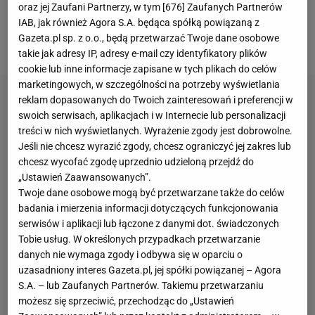
obserwatorów to irytuje, a część wskazuje, że to
oraz jej Zaufani Partnerzy, w tym [
676
] Zaufanych Partnerów
celowe zachowanie Białorusinki, która chce w ten
IAB, jak również Agora S.A. będąca spółką powiązaną z
Gazeta.pl sp. z o.o., będą przetwarzać Twoje dane osobowe
sposób dekoncentrować swoje przeciwniczki.
takie jak adresy IP, adresy e-mail czy identyfikatory plików
cookie lub inne informacje zapisane w tych plikach do celów
marketingowych, w szczególności na potrzeby wyświetlania
reklam dopasowanych do Twoich zainteresowań i preferencji w
swoich serwisach, aplikacjach i w Internecie lub personalizacji
treści w nich wyświetlanych. Wyrażenie zgody jest dobrowolne.
Jeśli nie chcesz wyrazić zgody, chcesz ograniczyć jej zakres lub
chcesz wycofać zgodę uprzednio udzieloną przejdź do
„Ustawień Zaawansowanych”.
Twoje dane osobowe mogą być przetwarzane także do celów
badania i mierzenia informacji dotyczących funkcjonowania
serwisów i aplikacji lub łączone z danymi dot. świadczonych
Tobie usług. W określonych przypadkach przetwarzanie
danych nie wymaga zgody i odbywa się w oparciu o
uzasadniony interes Gazeta.pl, jej spółki powiązanej – Agora
S.A. – lub Zaufanych Partnerów. Takiemu przetwarzaniu
możesz się sprzeciwić, przechodząc do „Ustawień