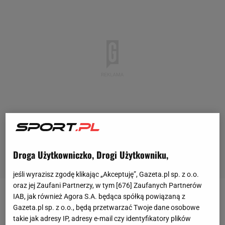
Droga Użytkowniczko, Drogi Użytkowniku,
jeśli wyrazisz zgodę klikając „Akceptuję”, Gazeta.pl sp. z o.o.
oraz jej Zaufani Partnerzy, w tym [
676
] Zaufanych Partnerów
IAB, jak również Agora S.A. będąca spółką powiązaną z
Katarzyna Kawa w turnieju singlowym odpadła już
Gazeta.pl sp. z o.o., będą przetwarzać Twoje dane osobowe
na etapie kwalifikacji, ale w deblu wszystko układało
takie jak adresy IP, adresy e-mail czy identyfikatory plików