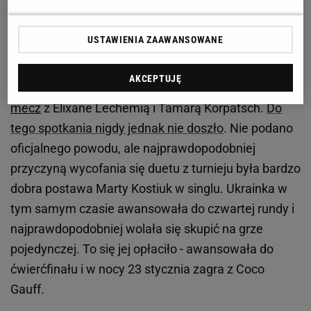
Katarzyna Kawa i Marta Kostiuk poddały w Autralian
USTAWIENIA ZAAWANSOWANE
Open. Polka zabrała głos
AKCEPTUJĘ
W drugiej rundzie
Polka
z Ukrainką miały zagrać
mecz
z Elixane Lechemią i Tamarą Korpatsch.
Do
tego spotkania nigdy jednak nie doszło
. Nie podano
oficjalnego powodu, ale najprawdopodobniej
przyczyną wycofania się duetu z turnieju była bardzo
dobra postawa Marty Kostiuk w singlu. Ukrainka w
tym samym czasie awansowała do czwartej rundy i
najprawdopodobniej wolała się skupić na grze
pojedynczej. To się jej opłaciło - awansowała do
ćwierćfinału i w nocy 23 stycznia zagra z Coco
Gauff.