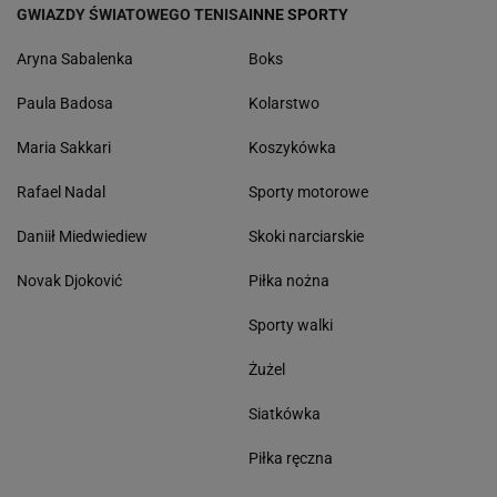
GWIAZDY ŚWIATOWEGO TENISA
INNE SPORTY
Aryna Sabalenka
Boks
Paula Badosa
Kolarstwo
Maria Sakkari
Koszykówka
Rafael Nadal
Sporty motorowe
Daniił Miedwiediew
Skoki narciarskie
Novak Djoković
Piłka nożna
Sporty walki
Żużel
Siatkówka
Piłka ręczna