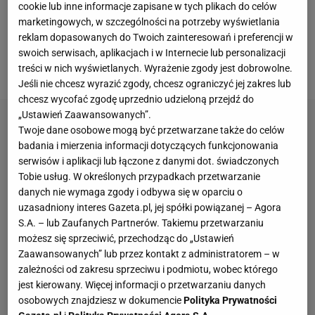
się po jej myśli.
Wraz z Martą Kostiuk zagrały
cookie lub inne informacje zapisane w tych plikach do celów
marketingowych, w szczególności na potrzeby wyświetlania
naprawdę dobre spotkanie w pierwszej rundzie,
reklam dopasowanych do Twoich zainteresowań i preferencji w
gdzie straciły tylko dwa gemy
. W dodatku z ich
swoich serwisach, aplikacjach i w Internecie lub personalizacji
drabinki wycofały się
Coco Gauff
i Jessica Pegula.
treści w nich wyświetlanych. Wyrażenie zgody jest dobrowolne.
Jeśli nie chcesz wyrazić zgody, chcesz ograniczyć jej zakres lub
chcesz wycofać zgodę uprzednio udzieloną przejdź do
„Ustawień Zaawansowanych”.
Twoje dane osobowe mogą być przetwarzane także do celów
badania i mierzenia informacji dotyczących funkcjonowania
serwisów i aplikacji lub łączone z danymi dot. świadczonych
Tobie usług. W określonych przypadkach przetwarzanie
danych nie wymaga zgody i odbywa się w oparciu o
uzasadniony interes Gazeta.pl, jej spółki powiązanej – Agora
S.A. – lub Zaufanych Partnerów. Takiemu przetwarzaniu
możesz się sprzeciwić, przechodząc do „Ustawień
Zaawansowanych” lub przez kontakt z administratorem – w
zależności od zakresu sprzeciwu i podmiotu, wobec którego
jest kierowany. Więcej informacji o przetwarzaniu danych
osobowych znajdziesz w dokumencie
Polityka Prywatności