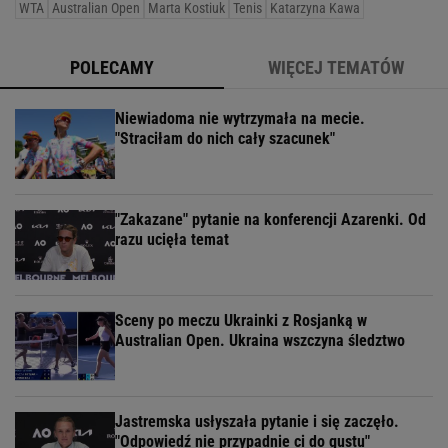
WTA
Australian Open
Marta Kostiuk
Tenis
Katarzyna Kawa
POLECAMY
WIĘCEJ TEMATÓW
Niewiadoma nie wytrzymała na mecie.
"Straciłam do nich cały szacunek"
"Zakazane" pytanie na konferencji Azarenki. Od
razu ucięła temat
Sceny po meczu Ukrainki z Rosjanką w
Australian Open. Ukraina wszczyna śledztwo
Jastremska usłyszała pytanie i się zaczęło.
"Odpowiedź nie przypadnie ci do gustu"