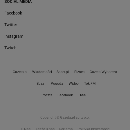
SOCIAL MEDIA
Facebook
Twitter
Instagram
Twitch
Gazeta.pl
Wiadomości
Sport.pl
Biznes
Gazeta Wyborcza
Buzz
Pogoda
Wideo
Tok.FM
Poczta
Facebook
RSS
Copyright © Gazeta.pl sp. z o.o.
O Nas
Staże u nas
Reklama
Polityka prywatności