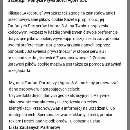
Gazeta.pl
i
Polityka Prywatności Agora S.A.
Klikając „Akceptuję” wyrażasz też zgodę na zainstalowanie i
przechowywanie plików cookie Gazeta.pl sp. z o.o., jej
Zaufanych Partnerów i Agora S.A. na Twoim urządzeniu
końcowym. Możesz w każdej chwili zmienić swoje preferencje
dotyczące plików cookie, wywołując narzędzie do zarządzania
twoimi preferencjami dot. przetwarzania danych poprzez
odnośnik „Ustawienia prywatności ” w stopce serwisu i
przechodząc do „Ustawień Zaawansowanych”. Zmiana
ustawień plików cookie możliwa jest także za pomocą ustawień
przeglądarki.
My, nasi Zaufani Partnerzy i Agora S.A. możemy przetwarzać
dane osobowe w następujących celach:
Użycie dokładnych danych geolokalizacyjnych. Aktywne
skanowanie charakterystyki urządzenia do celów
identyfikacji. Przechowywanie informacji na urządzeniu lub
dostęp do nich. Spersonalizowane reklamy i treści, pomiar
Zobacz wideo
Polskie skoki mają nowego lidera?
reklam i treści, badnie odbiorców i ulepszanie usług.
Szok i niedowierzanie
Lista Zaufanych Partnerów