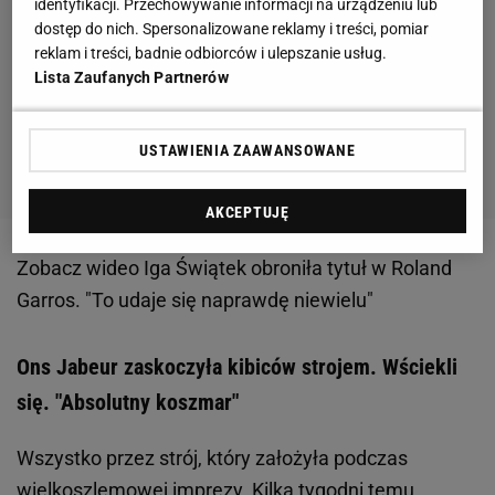
identyfikacji. Przechowywanie informacji na urządzeniu lub
dostęp do nich. Spersonalizowane reklamy i treści, pomiar
reklam i treści, badnie odbiorców i ulepszanie usług.
Lista Zaufanych Partnerów
USTAWIENIA ZAAWANSOWANE
AKCEPTUJĘ
Zobacz wideo
Iga Świątek obroniła tytuł w Roland
Garros. "To udaje się naprawdę niewielu"
Ons Jabeur zaskoczyła kibiców strojem. Wściekli
się. "Absolutny koszmar"
Wszystko przez strój, który założyła podczas
wielkoszlemowej imprezy. Kilka tygodni temu