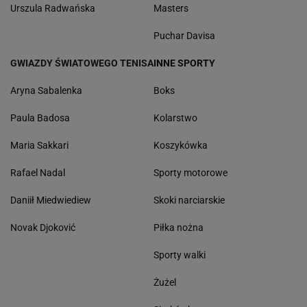
Urszula Radwańska
Masters
Puchar Davisa
GWIAZDY ŚWIATOWEGO TENISA
INNE SPORTY
Aryna Sabalenka
Boks
Paula Badosa
Kolarstwo
Maria Sakkari
Koszykówka
Rafael Nadal
Sporty motorowe
Daniił Miedwiediew
Skoki narciarskie
Novak Djoković
Piłka nożna
Sporty walki
Żużel