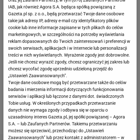
oraz jej Zaufani Partnerzy, w tym [
676
] Zaufanych Partnerów
Ons Jabeur (6.
WTA
) nie będzie najlepiej wspominać
IAB, jak również Agora S.A. będąca spółką powiązaną z
tegorocznego Australian Open. Choć w I rundzie
Gazeta.pl sp. z o.o., będą przetwarzać Twoje dane osobowe
pokonała 6:3, 6:1 zadecydowanie niżej notowaną
takie jak adresy IP, adresy e-mail czy identyfikatory plików
cookie lub inne informacje zapisane w tych plikach do celów
Juliję Starodubcewą (150. WTA), to Ukrainka
marketingowych, w szczególności na potrzeby wyświetlania
sprawiła jej sporo problemów. Natomiast w
reklam dopasowanych do Twoich zainteresowań i preferencji w
kolejnym
meczu
dość niespodziewanie uległa Mirrze
swoich serwisach, aplikacjach i w Internecie lub personalizacji
treści w nich wyświetlanych. Wyrażenie zgody jest dobrowolne.
Andriejewej (47. WTA) i to boleśnie.
Dość
Jeśli nie chcesz wyrazić zgody, chcesz ograniczyć jej zakres lub
powiedzieć, że w pierwszym secie nie była w stanie
chcesz wycofać zgodę uprzednio udzieloną przejdź do
urwać rywalce nawet gema. Nieco lepiej było w
„Ustawień Zaawansowanych”.
Twoje dane osobowe mogą być przetwarzane także do celów
drugiej partii, ale i ta zakończyła się jej porażką (2:6)
.
badania i mierzenia informacji dotyczących funkcjonowania
Tym samym Jabeur szybko pożegnała się z
serwisów i aplikacji lub łączone z danymi dot. świadczonych
turniejem. Na domiar złego wzbudziła spore
Tobie usług. W określonych przypadkach przetwarzanie
danych nie wymaga zgody i odbywa się w oparciu o
kontrowersje i stała się obiektem kpin w mediach
uzasadniony interes Gazeta.pl, jej spółki powiązanej – Agora
społecznościowych.
S.A. – lub Zaufanych Partnerów. Takiemu przetwarzaniu
możesz się sprzeciwić, przechodząc do „Ustawień
Zaawansowanych” lub przez kontakt z administratorem – w