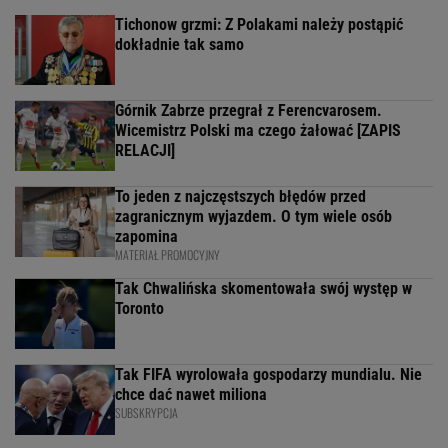
Tichonow grzmi: Z Polakami należy postąpić
dokładnie tak samo
Górnik Zabrze przegrał z Ferencvarosem.
Wicemistrz Polski ma czego żałować [ZAPIS
RELACJI]
To jeden z najczęstszych błędów przed
zagranicznym wyjazdem. O tym wiele osób
zapomina
MATERIAŁ PROMOCYJNY
Tak Chwalińska skomentowała swój występ w
Toronto
Tak FIFA wyrolowała gospodarzy mundialu. Nie
chce dać nawet miliona
SUBSKRYPCJA