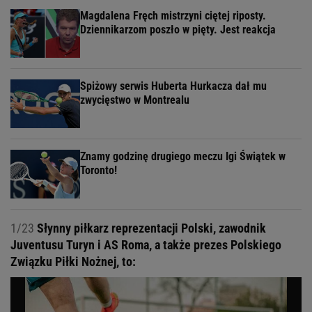
Magdalena Fręch mistrzyni ciętej riposty.
Dziennikarzom poszło w pięty. Jest reakcja
Spiżowy serwis Huberta Hurkacza dał mu
zwycięstwo w Montrealu
Znamy godzinę drugiego meczu Igi Świątek w
Toronto!
1/23
Słynny piłkarz reprezentacji Polski, zawodnik
Juventusu Turyn i AS Roma, a także prezes Polskiego
Związku Piłki Nożnej, to: