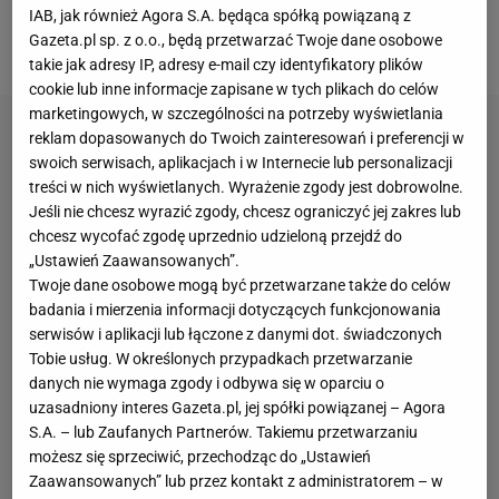
grze, dzięki czemu zwyciężyła w niecałe dwie
IAB, jak również Agora S.A. będąca spółką powiązaną z
Gazeta.pl sp. z o.o., będą przetwarzać Twoje dane osobowe
godziny 7:6(2), 6:2.
takie jak adresy IP, adresy e-mail czy identyfikatory plików
cookie lub inne informacje zapisane w tych plikach do celów
marketingowych, w szczególności na potrzeby wyświetlania
reklam dopasowanych do Twoich zainteresowań i preferencji w
swoich serwisach, aplikacjach i w Internecie lub personalizacji
treści w nich wyświetlanych. Wyrażenie zgody jest dobrowolne.
Jeśli nie chcesz wyrazić zgody, chcesz ograniczyć jej zakres lub
chcesz wycofać zgodę uprzednio udzieloną przejdź do
„Ustawień Zaawansowanych”.
Twoje dane osobowe mogą być przetwarzane także do celów
badania i mierzenia informacji dotyczących funkcjonowania
serwisów i aplikacji lub łączone z danymi dot. świadczonych
Tobie usług. W określonych przypadkach przetwarzanie
danych nie wymaga zgody i odbywa się w oparciu o
uzasadniony interes Gazeta.pl, jej spółki powiązanej – Agora
S.A. – lub Zaufanych Partnerów. Takiemu przetwarzaniu
możesz się sprzeciwić, przechodząc do „Ustawień
Zaawansowanych” lub przez kontakt z administratorem – w