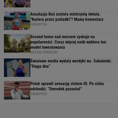
Anastazja Kuś została mistrzynią świata.
"Kariera przez pośladki"? Mamy komentarz
SUBSKRYPCJA
Second home nad morzem zyskuje na
popularności. Coraz więcej osób wybiera ten
model inwestowania
MATERIAŁ PROMOCYJNY
Światowe media wydały werdykt ws. Sabalenki.
"Sięga dna"
Polak sprawił sensację złotem IO. Po cichu
odchodzi. "Smrodek pozostał"
SUBSKRYPCJA