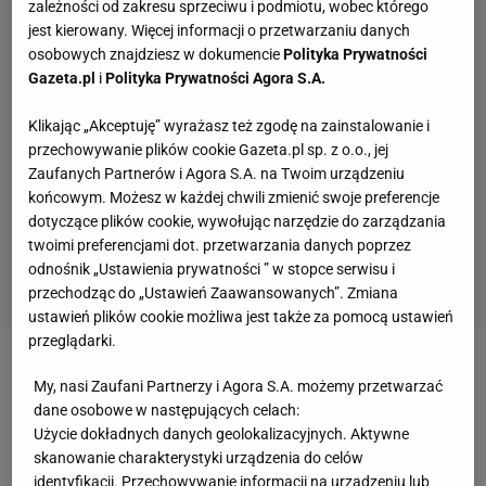
zależności od zakresu sprzeciwu i podmiotu, wobec którego
jest kierowany. Więcej informacji o przetwarzaniu danych
osobowych znajdziesz w dokumencie
Polityka Prywatności
Gazeta.pl
i
Polityka Prywatności Agora S.A.
Klikając „Akceptuję” wyrażasz też zgodę na zainstalowanie i
przechowywanie plików cookie Gazeta.pl sp. z o.o., jej
Zaufanych Partnerów i Agora S.A. na Twoim urządzeniu
końcowym. Możesz w każdej chwili zmienić swoje preferencje
dotyczące plików cookie, wywołując narzędzie do zarządzania
twoimi preferencjami dot. przetwarzania danych poprzez
odnośnik „Ustawienia prywatności ” w stopce serwisu i
przechodząc do „Ustawień Zaawansowanych”. Zmiana
ustawień plików cookie możliwa jest także za pomocą ustawień
przeglądarki.
Zobacz wideo
"Rankingowa jedynka ciążyła Idze
My, nasi Zaufani Partnerzy i Agora S.A. możemy przetwarzać
Świątek". Adam Romer wyjaśnia, z czym mierzyła
dane osobowe w następujących celach:
Użycie dokładnych danych geolokalizacyjnych. Aktywne
się polska tenisistka
skanowanie charakterystyki urządzenia do celów
identyfikacji. Przechowywanie informacji na urządzeniu lub