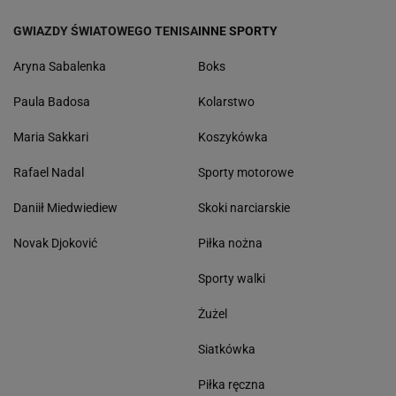
GWIAZDY ŚWIATOWEGO TENISA
INNE SPORTY
Aryna Sabalenka
Boks
Paula Badosa
Kolarstwo
Maria Sakkari
Koszykówka
Rafael Nadal
Sporty motorowe
Daniił Miedwiediew
Skoki narciarskie
Novak Djoković
Piłka nożna
Sporty walki
Żużel
Siatkówka
Piłka ręczna