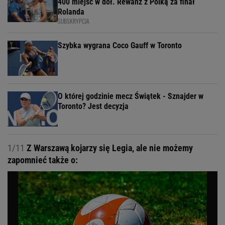
400 miejsc w dół. Rewanż z Polką za finał
Rolanda
SUBSKRYPCJA
Szybka wygrana Coco Gauff w Toronto
O której godzinie mecz Świątek - Sznajder w
Toronto? Jest decyzja
1/11
Z Warszawą kojarzy się Legia, ale nie możemy
zapomnieć także o: