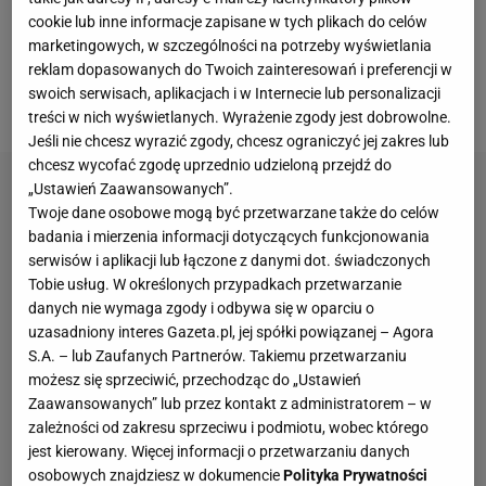
wygrywał juniorskie
US Open
, ale kariera do tej pory
cookie lub inne informacje zapisane w tych plikach do celów
nie układała się po jego myśli. Wszystko przez jeden
marketingowych, w szczególności na potrzeby wyświetlania
życiowy błąd. Tym razem Jasika znów pokazał
reklam dopasowanych do Twoich zainteresowań i preferencji w
swoich serwisach, aplikacjach i w Internecie lub personalizacji
charakterek.
treści w nich wyświetlanych. Wyrażenie zgody jest dobrowolne.
Jeśli nie chcesz wyrazić zgody, chcesz ograniczyć jej zakres lub
chcesz wycofać zgodę uprzednio udzieloną przejdź do
„Ustawień Zaawansowanych”.
Twoje dane osobowe mogą być przetwarzane także do celów
badania i mierzenia informacji dotyczących funkcjonowania
serwisów i aplikacji lub łączone z danymi dot. świadczonych
Tobie usług. W określonych przypadkach przetwarzanie
danych nie wymaga zgody i odbywa się w oparciu o
uzasadniony interes Gazeta.pl, jej spółki powiązanej – Agora
S.A. – lub Zaufanych Partnerów. Takiemu przetwarzaniu
możesz się sprzeciwić, przechodząc do „Ustawień
Zaawansowanych” lub przez kontakt z administratorem – w
zależności od zakresu sprzeciwu i podmiotu, wobec którego
jest kierowany. Więcej informacji o przetwarzaniu danych
osobowych znajdziesz w dokumencie
Polityka Prywatności