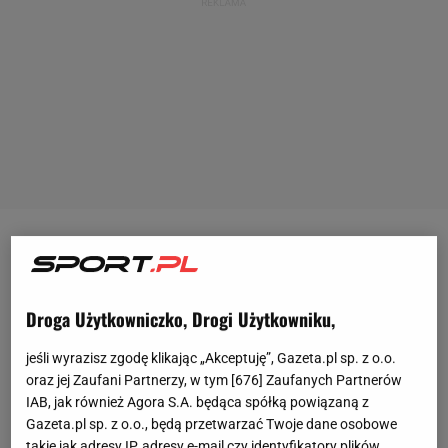
Hubert Hurkacz (9. ATP) zgodnie z planem
awansował do drugiej rundy Australian Open.
W
pierwszym
meczu
mierzył się z ciekawym rywalem -
Droga Użytkowniczko, Drogi Użytkowniku,
Omarem Jasiką (341.). Australijczyk w światowym
jeśli wyrazisz zgodę klikając „Akceptuję”, Gazeta.pl sp. z o.o.
rankingu zajmuje bardzo odległe miejsce, ale udało
oraz jej Zaufani Partnerzy, w tym [
676
] Zaufanych Partnerów
mu się skutecznie przejść przez kwalifikacje, w
IAB, jak również Agora S.A. będąca spółką powiązaną z
Gazeta.pl sp. z o.o., będą przetwarzać Twoje dane osobowe
których wystąpił dzięki "dzikiej karcie". W przeszłości
takie jak adresy IP, adresy e-mail czy identyfikatory plików