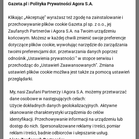
Gazeta.pl
i
Polityka Prywatności Agora S.A.
Klikając „Akceptuję” wyrażasz też zgodę na zainstalowanie i
przechowywanie plików cookie Gazeta.pl sp. z o.o., jej
Zaufanych Partnerów i Agora S.A. na Twoim urządzeniu
końcowym. Możesz w każdej chwili zmienić swoje preferencje
dotyczące plików cookie, wywołując narzędzie do zarządzania
twoimi preferencjami dot. przetwarzania danych poprzez
odnośnik „Ustawienia prywatności ” w stopce serwisu i
przechodząc do „Ustawień Zaawansowanych”. Zmiana
ustawień plików cookie możliwa jest także za pomocą ustawień
przeglądarki.
My, nasi Zaufani Partnerzy i Agora S.A. możemy przetwarzać
dane osobowe w następujących celach:
Użycie dokładnych danych geolokalizacyjnych. Aktywne
skanowanie charakterystyki urządzenia do celów
identyfikacji. Przechowywanie informacji na urządzeniu lub
Zobacz wideo
Ireneusz Jeleń ocenia karierę Roberta
dostęp do nich. Spersonalizowane reklamy i treści, pomiar
Lewandowskiego
reklam i treści, badnie odbiorców i ulepszanie usług.