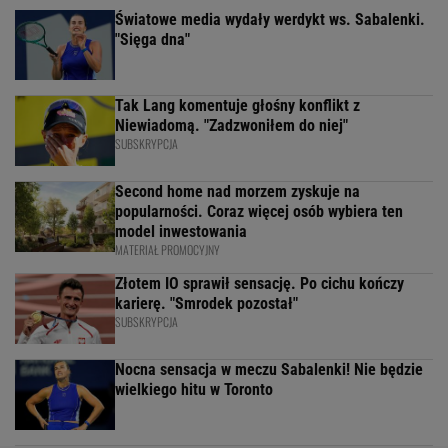
Światowe media wydały werdykt ws. Sabalenki.
"Sięga dna"
Tak Lang komentuje głośny konflikt z
Niewiadomą. "Zadzwoniłem do niej"
SUBSKRYPCJA
Second home nad morzem zyskuje na
popularności. Coraz więcej osób wybiera ten
model inwestowania
MATERIAŁ PROMOCYJNY
Złotem IO sprawił sensację. Po cichu kończy
karierę. "Smrodek pozostał"
SUBSKRYPCJA
Nocna sensacja w meczu Sabalenki! Nie będzie
wielkiego hitu w Toronto