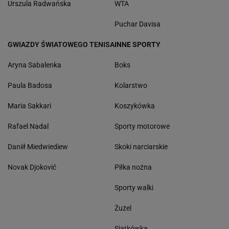
Urszula Radwańska
WTA
Puchar Davisa
GWIAZDY ŚWIATOWEGO TENISA
INNE SPORTY
Aryna Sabalenka
Boks
Paula Badosa
Kolarstwo
Maria Sakkari
Koszykówka
Rafael Nadal
Sporty motorowe
Daniił Miedwiediew
Skoki narciarskie
Novak Djoković
Piłka nożna
Sporty walki
Żużel
Siatkówka