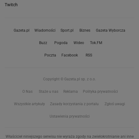
Twitch
Gazeta.pl
Wiadomości
Sport.pl
Biznes
Gazeta Wyborcza
Buzz
Pogoda
Wideo
Tok.FM
Poczta
Facebook
RSS
Copyright © Gazeta.pl sp. z o.o.
O Nas
Staże u nas
Reklama
Polityka prywatności
Wszystkie artykuły
Zasady korzystania z portalu
Zgłoś uwagi
Ustawienia prywatności
Właściciel niniejszego serwisu nie wyraża zgody na zwielokrotnianie ani inne