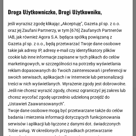
Open. W głównej drabince wystąpi wiele
Droga Użytkowniczko, Drogi Użytkowniku,
utytułowanych tenisistów, w tym
Alexander Zverev
.
W I rundzie Niemiec zmierzy się ze zdecydowanie
jeśli wyrazisz zgodę klikając „Akceptuję”, Gazeta.pl sp. z o.o.
niżej notowanym rodakiem, Dominikiem Koepferem.
oraz jej Zaufani Partnerzy, w tym [
676
] Zaufanych Partnerów
IAB, jak również Agora S.A. będąca spółką powiązaną z
Szósta rakieta świata będzie starała się uzyskać jak
Gazeta.pl sp. z o.o., będą przetwarzać Twoje dane osobowe
najlepszy wynik, choć jego myśli mogą krążyć wokół
takie jak adresy IP, adresy e-mail czy identyfikatory plików
problemów osobistych. Ma on bowiem kłopoty z
cookie lub inne informacje zapisane w tych plikach do celów
marketingowych, w szczególności na potrzeby wyświetlania
prawem i właśnie podjęto kolejne kroki w tej
reklam dopasowanych do Twoich zainteresowań i preferencji w
sprawie.
swoich serwisach, aplikacjach i w Internecie lub personalizacji
treści w nich wyświetlanych. Wyrażenie zgody jest dobrowolne.
Jeśli nie chcesz wyrazić zgody, chcesz ograniczyć jej zakres lub
chcesz wycofać zgodę uprzednio udzieloną przejdź do
„Ustawień Zaawansowanych”.
Twoje dane osobowe mogą być przetwarzane także do celów
badania i mierzenia informacji dotyczących funkcjonowania
serwisów i aplikacji lub łączone z danymi dot. świadczonych
Tobie usług. W określonych przypadkach przetwarzanie