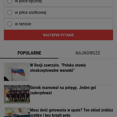
w piłce ręcznej
w piłce siatkowej
w tenisie
NASTĘPNE PYTANIE
POPULARNE
NAJNOWSZE
W Rosji zawrzało. "Polska stawia
nieakceptowalne warunki"
Górnik marnował na potęgę. Jeden gol
zadecydował
Masz dość gotowania w upale? Ten obiad zrobisz
szybko i bez kropli potu