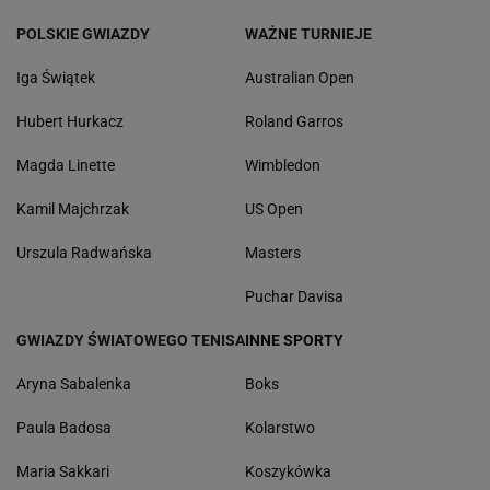
POLSKIE GWIAZDY
WAŻNE TURNIEJE
Iga Świątek
Australian Open
Hubert Hurkacz
Roland Garros
Magda Linette
Wimbledon
Kamil Majchrzak
US Open
Urszula Radwańska
Masters
Puchar Davisa
GWIAZDY ŚWIATOWEGO TENISA
INNE SPORTY
Aryna Sabalenka
Boks
Paula Badosa
Kolarstwo
Maria Sakkari
Koszykówka