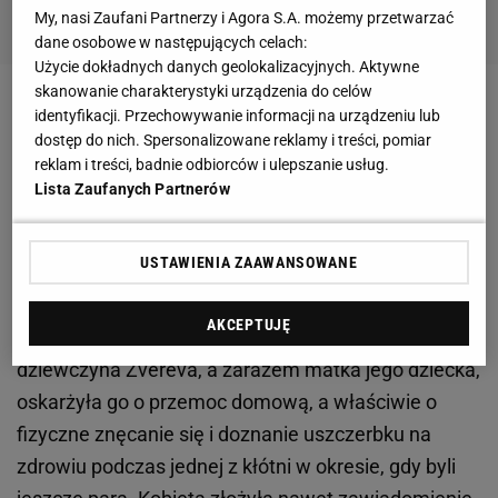
My, nasi Zaufani Partnerzy i Agora S.A. możemy przetwarzać
dane osobowe w następujących celach:
Użycie dokładnych danych geolokalizacyjnych. Aktywne
skanowanie charakterystyki urządzenia do celów
Zobacz wideo
"Rankingowa jedynka ciążyła Idze
identyfikacji. Przechowywanie informacji na urządzeniu lub
dostęp do nich. Spersonalizowane reklamy i treści, pomiar
Świątek". Adam Romer wyjaśnia, z czym mierzyła
reklam i treści, badnie odbiorców i ulepszanie usług.
się polska tenisistka
Lista Zaufanych Partnerów
Alexander Zverev stanie przed sądem. Wyznaczono
USTAWIENIA ZAAWANSOWANE
termin rozprawy
AKCEPTUJĘ
Kilka miesięcy temu Brenda Patea, była
dziewczyna Zvereva, a zarazem matka jego dziecka,
oskarżyła go o przemoc domową, a właściwie o
fizyczne znęcanie się i doznanie uszczerbku na
zdrowiu podczas jednej z kłótni w okresie, gdy byli