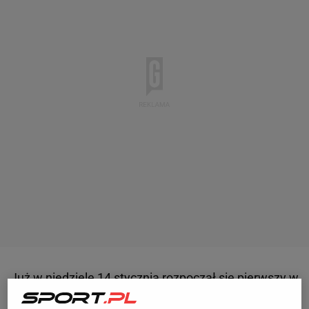
Już w niedzielę 14 stycznia rozpoczął się pierwszy w
tym sezonie
turniej
wielkoszlemowy, Australian