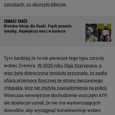
zarzutach, co oburzyło kibiców
.
Brutalna lekcja dla Osaki. Fręch poznała
rywalkę. Największy mecz w karierze
Tym bardziej że to nie pierwsze tego typu zarzuty
wobec Zvereva.
W 2020 roku Olga Szarypowa, a
więc była dziewczyna tenisisty przyznała, że padła
ofiarą przemocy fizycznej ze strony ówczesnego
chłopaka, lecz nie złożyła zawiadomienia na policji
.
Wówczas wewnętrzne dochodzenie wszczęło ATP,
ale działacze uznali, że nie ma wystarczających
dowodów, aby wyciągnąć konsekwencje wobec