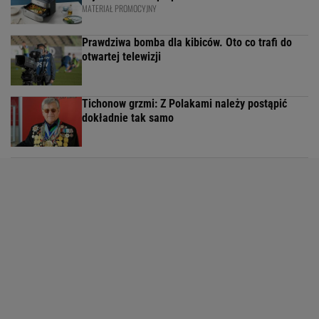
MATERIAŁ PROMOCYJNY
Prawdziwa bomba dla kibiców. Oto co trafi do
otwartej telewizji
Tichonow grzmi: Z Polakami należy postąpić
dokładnie tak samo