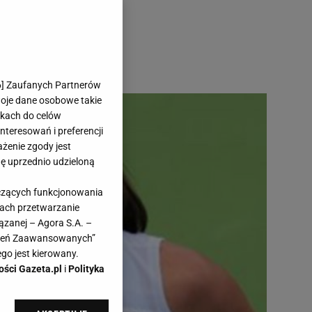
6
] Zaufanych Partnerów
woje dane osobowe takie
likach do celów
teresowań i preferencji
ażenie zgody jest
dę uprzednio udzieloną
yczących funkcjonowania
kach przetwarzanie
ązanej – Agora S.A. –
awień Zaawansowanych”
go jest kierowany.
ości Gazeta.pl
i
Polityka