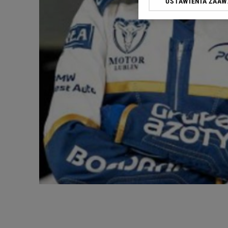
USTAWIENIA ZAA
Klikając „Akceptuję” wyra
Zaufanych Partnerów i A
dotyczące plików cookie,
odnośnik „Ustawienia pr
plików cookie możliwa je
My, nasi Zaufani Partne
Użycie dokładnych danych
Przechowywanie informacji
badnie odbiorców i uleps