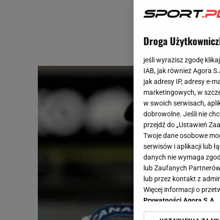
Droga Użytkownicz
jeśli wyrazisz zgodę klika
IAB, jak również Agora S
jak adresy IP, adresy e-m
marketingowych, w szcze
w swoich serwisach, aplik
dobrowolne. Jeśli nie ch
przejdź do „Ustawień Z
Twoje dane osobowe mogą
serwisów i aplikacji lub
danych nie wymaga zgody 
lub Zaufanych Partnerów
lub przez kontakt z admi
Więcej informacji o prz
Prywatności Agora S.A.