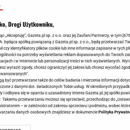
niespodzianka?
Dominik Senkowski
ko, Drogi Użytkowniku,
6 stycznia 2024, 09:41
jąc „Akceptuję”, Gazeta.pl sp. z o.o. oraz jej Zaufani Partnerzy, w tym [
67
.A. będąca spółką powiązaną z Gazeta.pl sp. z o.o., będą przetwarzać T
ail czy identyfikatory plików cookie lub inne informacje zapisane w tych p
gólności na potrzeby wyświetlania reklam dopasowanych do Twoich zain
acjach i w Internecie lub personalizacji treści w nich wyświetlanych. Wyr
cesz wyrazić zgody, chcesz ograniczyć jej zakres lub chcesz wycofać zgo
aawansowanych”.
 być przetwarzane także do celów badania i mierzenia informacji dot
 łączone z danymi dot. świadczonych Tobie usług. W określonych przypad
i odbywa się w oparciu o uzasadniony interes Gazeta.pl, jej spółki powi
. Takiemu przetwarzaniu możesz się sprzeciwić, przechodząc do „Ust
nistratorem – w zależności od zakresu sprzeciwu i podmiotu, wobec które
etwarzaniu danych osobowych znajdziesz w dokumencie
Polityka Prywatn