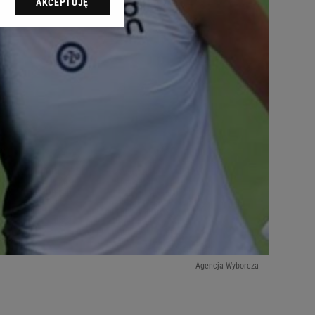
AKCEPTUJĘ
l sp. z o.o., jej
ić swoje preferencje
arzania danych poprzez
ych”. Zmiana ustawień
ach:
 celów identyfikacji.
omiar reklam i treści,
Agencja Wyborcza