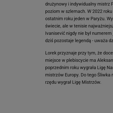
drużynowy i indywidualny mistrz P
poziom w szlemach. W 2022 roku d
ostatnim roku jeden w Paryżu. Wyg
świecie, ale w tenisie najważniej
Ivanisević nigdy nie był numerem 
dziś pozostaje legendą - uważa d
Lorek przyznaje przy tym, że doc
miejsce w plebiscycie ma Aleksand
poprzednim roku wygrała Ligę Nar
mistrzów Europy. Do tego Śliwka 
rzędu wygrał Ligę Mistrzów.