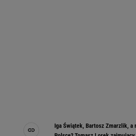
Iga Świątek, Bartosz Zmarzlik, 
Polsce? Tomasz Lorek zajmujący 