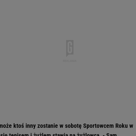
a może ktoś inny zostanie w sobotę Sportowcem Roku w
się tenisem i żużlem stawia na żużlowca. - Sam