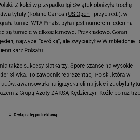
olski. Z kolei w przypadku Igi Świątek obniżyła trochę
wa tytuły (Roland Garros i
US Open
- przyp.red.), w
rała turniej WTA Finals, była i jest numerem jeden na
sze są turnieje wielkoszlemowe. Przykładowo, Goran
jeden, najwyżej "dwójką", ale zwyciężył w Wimbledonie i 
ziennikarz Polsatu.
enia także sukcesy siatkarzy. Spore szanse na wysokie
er Śliwka. To zawodnik reprezentacji Polski, która w
odów, awansowała na igrzyska olimpijskie i zdobyła tytu
razem z Grupą Azoty ZAKSĄ Kędzierzyn-Koźle po raz trze