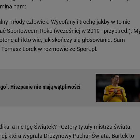
omina nam:
alny młody człowiek. Wycofany i trochę jakby w to nie
stać Sportowcem Roku (wcześniej w 2019 - przyp.red.). M
potencjał i kto wie, jak skończy się głosowanie. Sam
 Tomasz Lorek w rozmowie ze Sport.pl.
o". Hiszpanie nie mają wątpliwości
ka, a nie Igę Świątek? - Cztery tytuły mistrza świata,
iej, która wygrała Drużynowy Puchar Świata. Bartek to