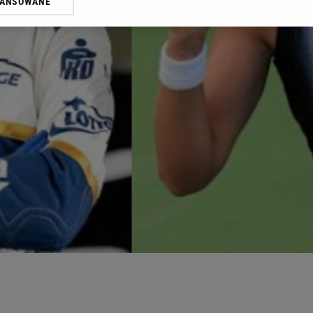
WANSOWANE
żasz też zgodę na zainstalowanie i przechowywanie plików cookie Gazeta.p
gora S.A. na Twoim urządzeniu końcowym. Możesz w każdej chwili zmien
 wywołując narzędzie do zarządzania twoimi preferencjami dot. przetw
ywatności ” w stopce serwisu i przechodząc do „Ustawień Zaawansowan
st także za pomocą ustawień przeglądarki.
rzy i Agora S.A. możemy przetwarzać dane osobowe w następujących cel
 geolokalizacyjnych. Aktywne skanowanie charakterystyki urządzenia do
 na urządzeniu lub dostęp do nich. Spersonalizowane reklamy i treści, p
zanie usług.
Lista Zaufanych Partnerów