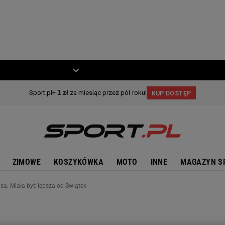
ZIECKO
MOTO
ZIMOWE
KOSZYKÓWKA
MOTO
INNE
MAGAZYN S
isa. Miała być lepsza od Świątek