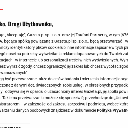
ko, Drogi Użytkowniku,
jąc „Akceptuję”, Gazeta.pl sp. z o.o. oraz jej Zaufani Partnerzy, w tym [
67
.A. będąca spółką powiązaną z Gazeta.pl sp. z o.o., będą przetwarzać T
ail czy identyfikatory plików cookie lub inne informacje zapisane w tych p
gólności na potrzeby wyświetlania reklam dopasowanych do Twoich zain
acjach i w Internecie lub personalizacji treści w nich wyświetlanych. Wyr
cesz wyrazić zgody, chcesz ograniczyć jej zakres lub chcesz wycofać zgo
aawansowanych”.
 być przetwarzane także do celów badania i mierzenia informacji dot
 łączone z danymi dot. świadczonych Tobie usług. W określonych przypad
i odbywa się w oparciu o uzasadniony interes Gazeta.pl, jej spółki powi
. Takiemu przetwarzaniu możesz się sprzeciwić, przechodząc do „Ust
nistratorem – w zależności od zakresu sprzeciwu i podmiotu, wobec które
etwarzaniu danych osobowych znajdziesz w dokumencie
Polityka Prywatn