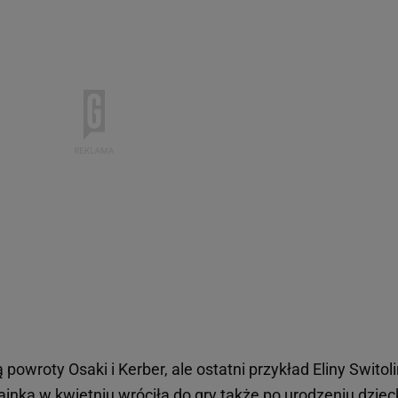
owroty Osaki i Kerber, ale ostatni przykład Eliny Switol
ainka w kwietniu wróciła do gry także po urodzeniu dziec