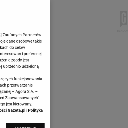
6
] Zaufanych Partnerów
woje dane osobowe takie
likach do celów
teresowań i preferencji
ażenie zgody jest
dę uprzednio udzieloną
yczących funkcjonowania
kach przetwarzanie
ązanej – Agora S.A. –
awień Zaawansowanych”
go jest kierowany.
ości Gazeta.pl
i
Polityka