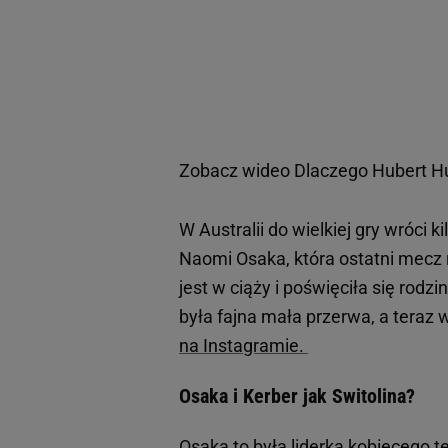
Zobacz wideo
Dlaczego Hubert Hu
W Australii do wielkiej gry wróci 
Naomi Osaka, która ostatni mecz 
jest w ciąży i poświęciła się rodz
była fajna mała przerwa, a tera
na Instagramie.
Osaka i Kerber jak Switolina?
Osaka to była liderka kobiecego 