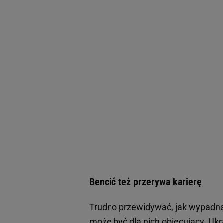
Bencić też przerywa karierę
Trudno przewidywać, jak wypadną p
może być dla nich obiecujący. Ukr