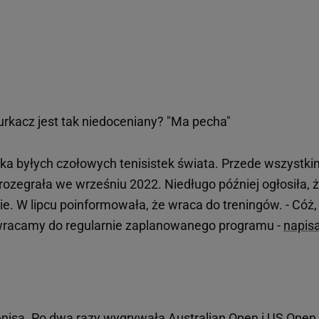
rkacz jest tak niedoceniany? "Ma pecha"
kilka byłych czołowych tenisistek świata. Przede wszystk
rozegrała we wrześniu 2022. Niedługo później ogłosiła, 
inie. W lipcu poinformowała, że wraca do treningów. - Cóż,
z wracamy do regularnie zaplanowanego programu -
napis
tenisa. Po dwa razy wygrywała Australian Open i
US Open