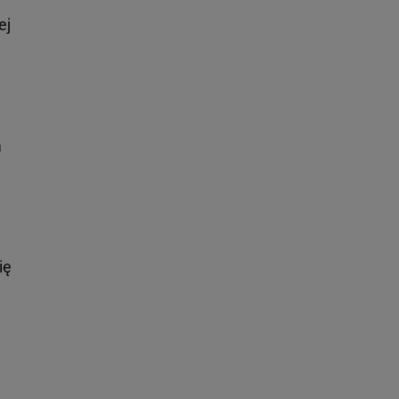
ej
a
ię