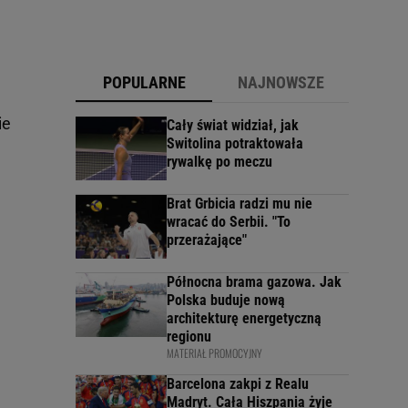
POPULARNE
NAJNOWSZE
ie
Cały świat widział, jak
Switolina potraktowała
rywalkę po meczu
Brat Grbicia radzi mu nie
wracać do Serbii. "To
przerażające"
Północna brama gazowa. Jak
Polska buduje nową
architekturę energetyczną
regionu
MATERIAŁ PROMOCYJNY
Barcelona zakpi z Realu
Madryt. Cała Hiszpania żyje