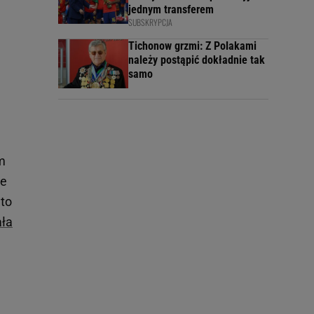
jednym transferem
SUBSKRYPCJA
Tichonow grzmi: Z Polakami
należy postąpić dokładnie tak
samo
im
że
 to
ała
.