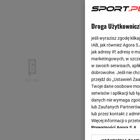
Droga Użytkownicz
jeśli wyrazisz zgodę klika
IAB, jak również Agora S
jak adresy IP, adresy e-m
marketingowych, w szcze
w swoich serwisach, aplik
dobrowolne. Jeśli nie ch
przejdź do „Ustawień Z
Twoje dane osobowe mogą
serwisów i aplikacji lub
danych nie wymaga zgody 
lub Zaufanych Partnerów
lub przez kontakt z admi
Więcej informacji o prz
Prywatności Agora S.A.