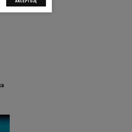
AKCEPTUJĘ
l sp. z o.o., jej
ić swoje preferencje
arzania danych poprzez
ych”. Zmiana ustawień
ach:
 celów identyfikacji.
omiar reklam i treści,
ka