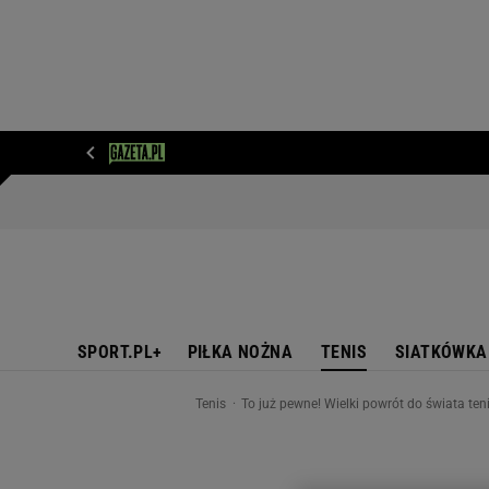
WIADOMOŚCI
NEXT
SPORT
PLOTEK
D
SPORT.PL+
PIŁKA NOŻNA
TENIS
SIATKÓWKA
Tenis
To już pewne! Wielki powrót do świata ten