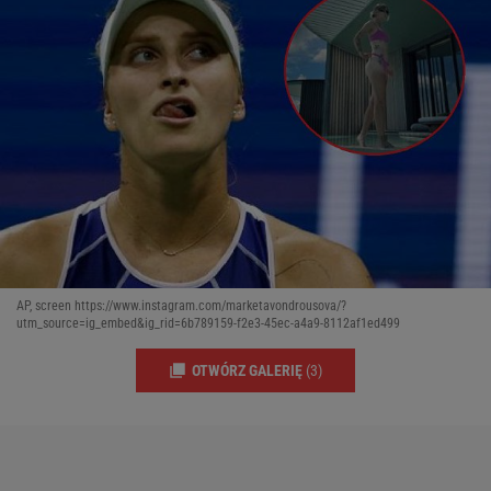
AP, screen https://www.instagram.com/marketavondrousova/?
utm_source=ig_embed&ig_rid=6b789159-f2e3-45ec-a4a9-8112af1ed499
OTWÓRZ GALERIĘ
(3)