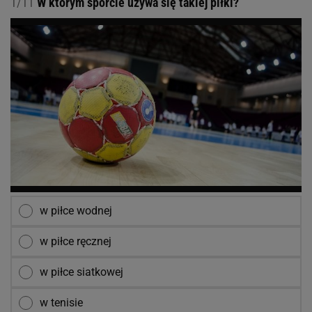
1/11
W którym sporcie używa się takiej piłki?
w piłce wodnej
w piłce ręcznej
w piłce siatkowej
w tenisie