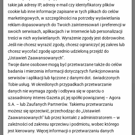
takie jak adresy IP, adresy e-mail czy identyfikatory plików
zapamięta na długo. W lipcu Czeszka jako
cookie lub inne informacje zapisane w tych plikach do celów
nierozstawiona zawodniczka wygrała Wimbledon,
marketingowych, w szczególności na potrzeby wyświetlania
reklam dopasowanych do Twoich zainteresowań i preferencji w
pokonując po drodze m.in. Jessicę Pegulę czy Elinę
swoich serwisach, aplikacjach i w Internecie lub personalizacji
Switolinę. W
finale
24-latka ograła Ons Jabeur, po
treści w nich wyświetlanych. Wyrażenie zgody jest dobrowolne.
czym mogła cieszyć się z wywalczonego trofeum.
Jeśli nie chcesz wyrazić zgody, chcesz ograniczyć jej zakres lub
chcesz wycofać zgodę uprzednio udzieloną przejdź do
Zwycięstwo w wielkoszlemowym turnieju sprawiło,
„Ustawień Zaawansowanych”.
że Vondrousova awansowała na 7. miejsce w
Twoje dane osobowe mogą być przetwarzane także do celów
rankingu
WTA
.
badania i mierzenia informacji dotyczących funkcjonowania
serwisów i aplikacji lub łączone z danymi dot. świadczonych
Tobie usług. W określonych przypadkach przetwarzanie
danych nie wymaga zgody i odbywa się w oparciu o
uzasadniony interes Gazeta.pl, jej spółki powiązanej – Agora
S.A. – lub Zaufanych Partnerów. Takiemu przetwarzaniu
możesz się sprzeciwić, przechodząc do „Ustawień
Zaawansowanych” lub przez kontakt z administratorem – w
zależności od zakresu sprzeciwu i podmiotu, wobec którego
jest kierowany. Więcej informacji o przetwarzaniu danych