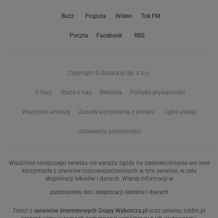
Buzz
Pogoda
Wideo
Tok.FM
Poczta
Facebook
RSS
Copyright © Gazeta.pl sp. z o.o.
O Nas
Staże u nas
Reklama
Polityka prywatności
Wszystkie artykuły
Zasady korzystania z portalu
Zgłoś uwagi
Ustawienia prywatności
Właściciel niniejszego serwisu nie wyraża zgody na zwielokrotnianie ani inne
korzystanie z utworów rozpowszechnionych w tym serwisie, w celu
eksploracji tekstów i danych. Więcej informacji w
zastrzeżeniu dot. eksploracji tekstów i danych
Treści z
serwisów internetowych Grupy Wyborcza.pl
oraz serwisu tokfm.pl