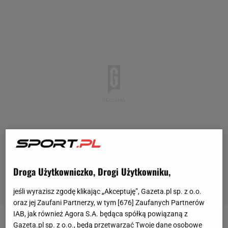
Droga Użytkowniczko, Drogi Użytkowniku,
jeśli wyrazisz zgodę klikając „Akceptuję”, Gazeta.pl sp. z o.o.
oraz jej Zaufani Partnerzy, w tym [
676
] Zaufanych Partnerów
IAB, jak również Agora S.A. będąca spółką powiązaną z
Gazeta.pl sp. z o.o., będą przetwarzać Twoje dane osobowe
2023 rok z pewnością Marketa Vondrousova