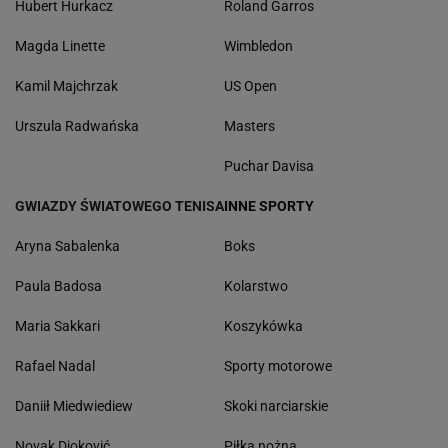
Hubert Hurkacz
Roland Garros
Magda Linette
Wimbledon
Kamil Majchrzak
US Open
Urszula Radwańska
Masters
Puchar Davisa
GWIAZDY ŚWIATOWEGO TENISA
INNE SPORTY
Aryna Sabalenka
Boks
Paula Badosa
Kolarstwo
Maria Sakkari
Koszykówka
Rafael Nadal
Sporty motorowe
Daniił Miedwiediew
Skoki narciarskie
Novak Djoković
Piłka nożna