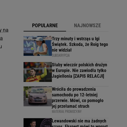
POPULARNE
NAJNOWSZE
 na
ra
Trzy minuty i wstrząs u Igi
Świątek. Szkoda, że Roig tego
u
nie widział
SUBSKRYPCJA
Słaby wieczór polskich drużyn
w Europie. Nie zawiodła tylko
Jagiellonia [ZAPIS RELACJI]
Wróciła do prowadzenia
samochodu po 12-letniej
przerwie. Mówi, co pomogło
jej przełamać strach
MATERIAŁ PROMOCYJNY
Lewandowski nie ma żadnych
szans. Ekspert mówi to wprost