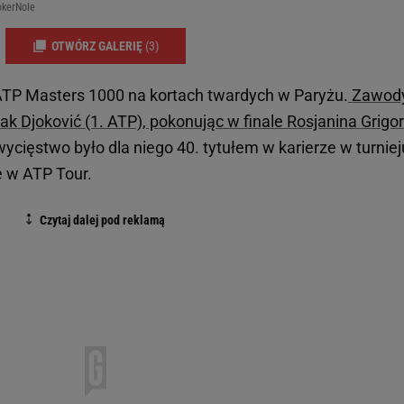
okerNole
OTWÓRZ GALERIĘ
(3)
j ATP Masters 1000 na kortach twardych w Paryżu.
Zawody
ak Djoković (1. ATP), pokonując w finale Rosjanina Grigo
ycięstwo było dla niego 40. tytułem w karierze w turniej
e w ATP Tour.