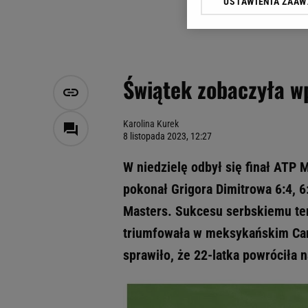
USTAWIENIA ZAA
Klikając „Akceptuję” wyra
Zaufanych Partnerów i A
dotyczące plików cookie,
odnośnik „Ustawienia pr
plików cookie możliwa je
Świątek zobaczyła wp
My, nasi Zaufani Partne
Użycie dokładnych danych
Przechowywanie informacji
Karolina Kurek
8 listopada 2023, 12:27
badnie odbiorców i uleps
W niedzielę odbył się finał ATP 
pokonał Grigora Dimitrowa 6:4, 6
Masters. Sukcesu serbskiemu teni
triumfowała w meksykańskim Can
sprawiło, że 22-latka powróciła