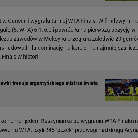
 w Cancun i wygrała turniej
WTA
Finals. W finałowym m
lę (5. WTA) 6:1, 6:0 i powróciła na pierwszą pozycję w
odczas zawodów w Meksyku przegrała zaledwie 20 gemó
ms
i udowodniła dominację na korcie. To najmniejsza licz
inals w historii.
ęgówki trenuje argentyńskiego mistrza świata
ako numer jeden. Raszynianka po wygraniu WTA Finals 
ieniu WTA, czyli 245 "oczek" przewagi nad drugą Aryn