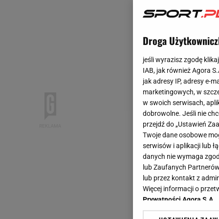
Droga Użytkownicz
jeśli wyrazisz zgodę klika
IAB, jak również Agora S
jak adresy IP, adresy e-m
marketingowych, w szcze
w swoich serwisach, aplik
dobrowolne. Jeśli nie ch
przejdź do „Ustawień Z
Twoje dane osobowe mogą
serwisów i aplikacji lub
danych nie wymaga zgody 
lub Zaufanych Partnerów
lub przez kontakt z admi
Więcej informacji o prz
Prywatności Agora S.A.