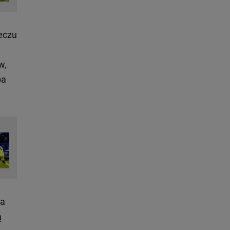
eczu
w,
ba
ma
ą