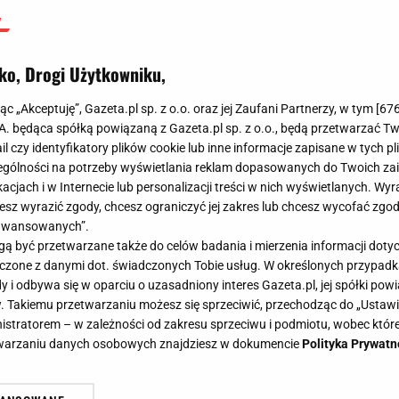
ko, Drogi Użytkowniku,
jąc „Akceptuję”, Gazeta.pl sp. z o.o. oraz jej Zaufani Partnerzy, w tym [
67
.A. będąca spółką powiązaną z Gazeta.pl sp. z o.o., będą przetwarzać T
ail czy identyfikatory plików cookie lub inne informacje zapisane w tych p
gólności na potrzeby wyświetlania reklam dopasowanych do Twoich zain
acjach i w Internecie lub personalizacji treści w nich wyświetlanych. Wyr
cesz wyrazić zgody, chcesz ograniczyć jej zakres lub chcesz wycofać zgo
aawansowanych”.
 być przetwarzane także do celów badania i mierzenia informacji dot
 łączone z danymi dot. świadczonych Tobie usług. W określonych przypad
i odbywa się w oparciu o uzasadniony interes Gazeta.pl, jej spółki powi
. Takiemu przetwarzaniu możesz się sprzeciwić, przechodząc do „Ust
nistratorem – w zależności od zakresu sprzeciwu i podmiotu, wobec które
etwarzaniu danych osobowych znajdziesz w dokumencie
Polityka Prywatn