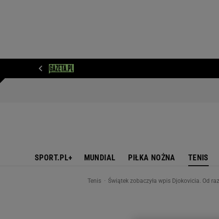
WIADOMOŚCI
NEXT
SPORT
PLOTEK
D
SPORT.PL+
MUNDIAL
PIŁKA NOŻNA
TENIS
Tenis
Świątek zobaczyła wpis Djokovicia. Od r