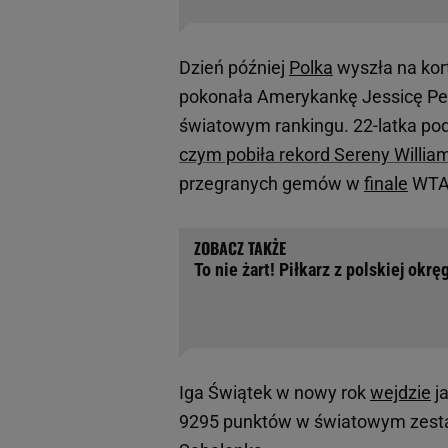
Dzień później
Polka
wyszła na kort
pokonała Amerykankę Jessicę Pegu
światowym rankingu. 22-latka p
czym pobiła rekord Sereny Willia
przegranych gemów w
finale
WTA F
To nie żart! Piłkarz z polskiej okr
Iga Świątek w nowy rok
wejdzie
j
9295 punktów w światowym zestaw