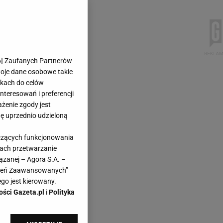
6
] Zaufanych Partnerów
woje dane osobowe takie
likach do celów
teresowań i preferencji
ażenie zgody jest
dę uprzednio udzieloną
yczących funkcjonowania
kach przetwarzanie
ązanej – Agora S.A. –
awień Zaawansowanych”
go jest kierowany.
ości Gazeta.pl
i
Polityka