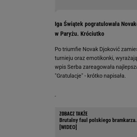
Iga Świątek pogratulowała Novak
w Paryżu. Króciutko
Po triumfie Novak Djoković zamieśc
turnieju oraz emotikonki, wyrażaj
wpis Serba zareagowała najlepsza 
"Gratulacje" - krótko napisała.
Brutalny faul polskiego bramkarza.
[WIDEO]