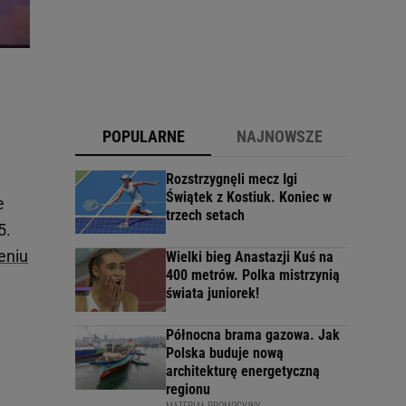
POPULARNE
NAJNOWSZE
Rozstrzygnęli mecz Igi
Świątek z Kostiuk. Koniec w
e
trzech setach
5.
eniu
Wielki bieg Anastazji Kuś na
400 metrów. Polka mistrzynią
świata juniorek!
Północna brama gazowa. Jak
Polska buduje nową
architekturę energetyczną
regionu
MATERIAŁ PROMOCYJNY