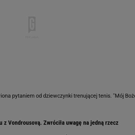
iona pytaniem od dziewczynki trenującej tenis. "Mój Boż
u z Vondrousovą. Zwróciła uwagę na jedną rzecz