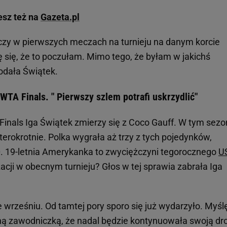
esz też na
Gazeta.pl
czy w pierwszych meczach na turnieju na danym korcie
ę się, że to poczułam. Mimo tego, że byłam w jakichś
odała Świątek.
TA Finals. " Pierwszy szlem potrafi uskrzydlić"
Finals Iga Świątek zmierzy się z Coco Gauff. W tym sezo
terokrotnie. Polka wygrała aż trzy z tych pojedynków,
. 19-letnia Amerykanka to zwyciężczyni tegorocznego
U
zacji w obecnym turnieju? Głos w tej sprawia zabrała Iga
wrześniu. Od tamtej pory sporo się już wydarzyło. Myślę
idną zawodniczką, że nadal będzie kontynuowała swoją dr