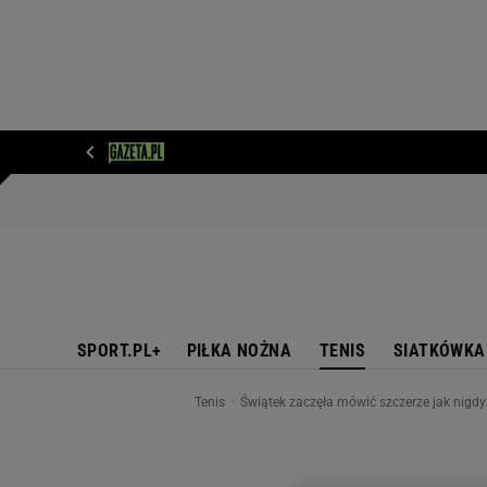
WIADOMOŚCI
NEXT
SPORT
PLOTEK
D
SPORT.PL+
PIŁKA NOŻNA
TENIS
SIATKÓWKA
Tenis
Świątek zaczęła mówić szczerze jak nigdy.