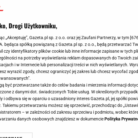
ko, Drogi Użytkowniku,
jąc „Akceptuję”, Gazeta.pl sp. z o.o. oraz jej Zaufani Partnerzy, w tym [
67
.A. będąca spółką powiązaną z Gazeta.pl sp. z o.o., będą przetwarzać T
ail czy identyfikatory plików cookie lub inne informacje zapisane w tych p
gólności na potrzeby wyświetlania reklam dopasowanych do Twoich zain
acjach i w Internecie lub personalizacji treści w nich wyświetlanych. Wyr
cesz wyrazić zgody, chcesz ograniczyć jej zakres lub chcesz wycofać zgo
aawansowanych”.
 być przetwarzane także do celów badania i mierzenia informacji dot
 łączone z danymi dot. świadczonych Tobie usług. W określonych przypad
i odbywa się w oparciu o uzasadniony interes Gazeta.pl, jej spółki powi
. Takiemu przetwarzaniu możesz się sprzeciwić, przechodząc do „Ust
nistratorem – w zależności od zakresu sprzeciwu i podmiotu, wobec które
etwarzaniu danych osobowych znajdziesz w dokumencie
Polityka Prywatn