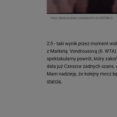
https://www.youtube.com/watch?v=Acv9zFGkh-Q
2:5 - taki wynik przez moment wid
z Marketą Vondrousovą (6. WTA)
spektakularny powrót, który zako
dała już Czeszce żadnych szans, w
Mam nadzieję, że kolejny mecz bę
starcia.