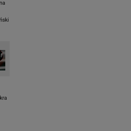
 na
ński
kra