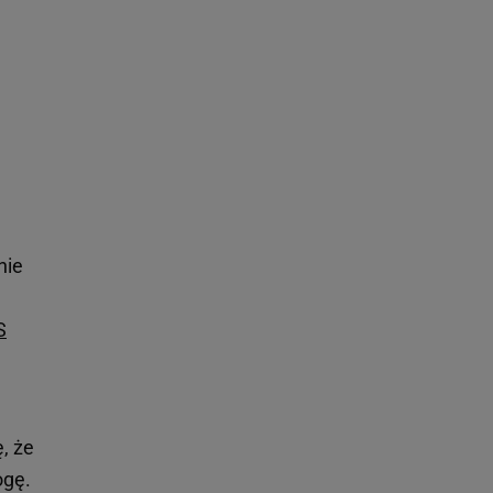
nie
S
, że
ogę.