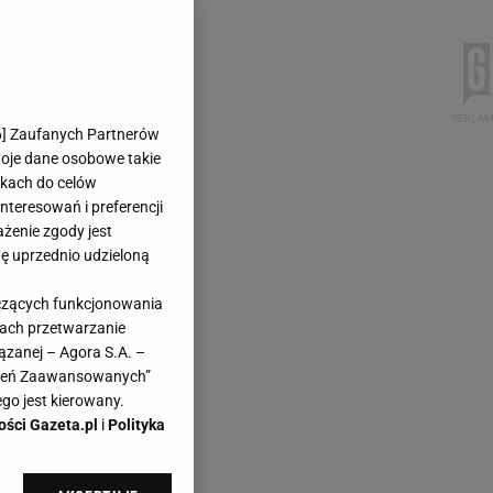
6
] Zaufanych Partnerów
woje dane osobowe takie
likach do celów
teresowań i preferencji
ażenie zgody jest
dę uprzednio udzieloną
yczących funkcjonowania
kach przetwarzanie
ązanej – Agora S.A. –
awień Zaawansowanych”
go jest kierowany.
ości Gazeta.pl
i
Polityka