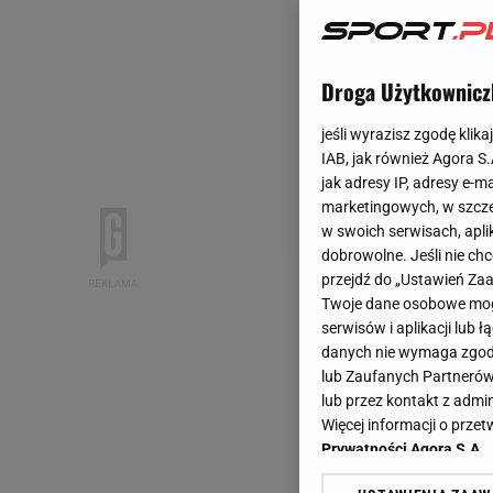
Droga Użytkownicz
jeśli wyrazisz zgodę klika
IAB, jak również Agora S
jak adresy IP, adresy e-m
marketingowych, w szcze
w swoich serwisach, aplik
dobrowolne. Jeśli nie ch
przejdź do „Ustawień Z
Twoje dane osobowe mogą
serwisów i aplikacji lub
danych nie wymaga zgody 
lub Zaufanych Partnerów
lub przez kontakt z admi
Więcej informacji o prz
Prywatności Agora S.A.