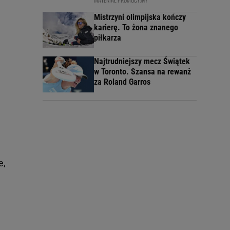
Mistrzyni olimpijska kończy
karierę. To żona znanego
piłkarza
Najtrudniejszy mecz Świątek
w Toronto. Szansa na rewanż
za Roland Garros
e,