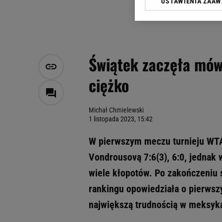
USTAWIENIA ZAA
Klikając „Akceptuję” wyra
Zaufanych Partnerów i A
dotyczące plików cookie,
odnośnik „Ustawienia pr
plików cookie możliwa je
Świątek zaczęła mówi
My, nasi Zaufani Partne
ciężko
Użycie dokładnych danych
Przechowywanie informacji
badnie odbiorców i uleps
Michał Chmielewski
1 listopada 2023, 15:42
W pierwszym meczu turnieju WTA
Vondrousovą 7:6(3), 6:0, jednak 
wiele kłopotów. Po zakończeniu 
rankingu opowiedziała o pierwszy
największą trudnością w meksyk