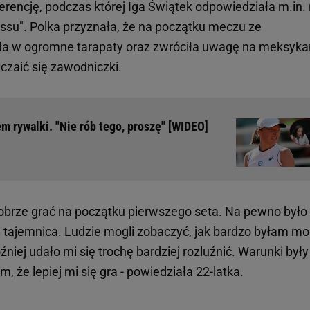
erencję, podczas której Iga Świątek odpowiedziała m.in.
essu". Polka przyznała, że na początku meczu ze
a w ogromne tarapaty oraz zwróciła uwagę na meksyka
czaić się zawodniczki.
m rywalki. "Nie rób tego, proszę" [WIDEO]
dobrze grać na początku pierwszego seta. Na pewno było
a tajemnica. Ludzie mogli zobaczyć, jak bardzo byłam mo
niej udało mi się trochę bardziej rozluźnić. Warunki były
, że lepiej mi się gra - powiedziała 22-latka.