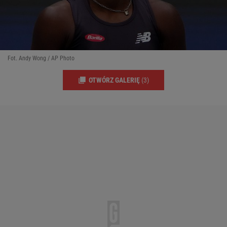
Fot. Andy Wong / AP Photo
OTWÓRZ GALERIĘ
(3)