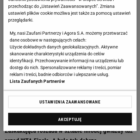
przechodząc do „Ustawień Zaawansowanych”. Zmiana
ustawień plików cookie możliwa jest także za pomocą ustawień
przeglądarki.
My, nasi Zaufani Partnerzy i Agora S.A. możemy przetwarzać
dane osobowe w następujących celach:
Użycie dokładnych danych geolokalizacyjnych. Aktywne
skanowanie charakterystyki urządzenia do celów
identyfikacji. Przechowywanie informacji na urządzeniu lub
dostęp do nich. Spersonalizowane reklamy i treści, pomiar
reklam i treści, badnie odbiorców i ulepszanie usług.
Lista Zaufanych Partnerów
Zobacz wideo
Szokujące słowa do polskiego
USTAWIENIA ZAAWANSOWANE
sędziego. "Nic gorszego do drugiego człowieka nie
można powiedzieć"
AKCEPTUJĘ
Zaskakująca roszada w sztabie młodej gwiazdy tuż