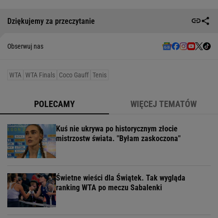
Dziękujemy za przeczytanie
Obserwuj nas
WTA
WTA Finals
Coco Gauff
Tenis
POLECAMY
WIĘCEJ TEMATÓW
Kuś nie ukrywa po historycznym złocie
mistrzostw świata. "Byłam zaskoczona"
Świetne wieści dla Świątek. Tak wygląda
ranking WTA po meczu Sabalenki