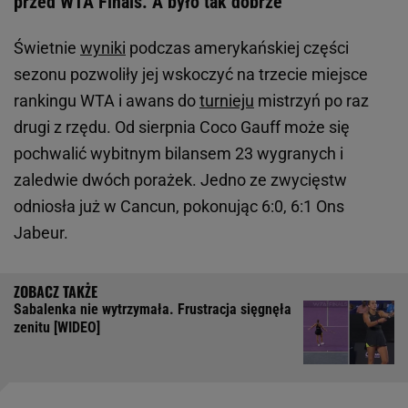
przed WTA Finals. A było tak dobrze
Świetnie
wyniki
podczas amerykańskiej części
sezonu pozwoliły jej wskoczyć na trzecie miejsce
rankingu WTA i awans do
turnieju
mistrzyń po raz
drugi z rzędu. Od sierpnia Coco Gauff może się
pochwalić wybitnym bilansem 23 wygranych i
zaledwie dwóch porażek. Jedno ze zwycięstw
odniosła już w Cancun, pokonując 6:0, 6:1 Ons
Jabeur.
Sabalenka nie wytrzymała. Frustracja sięgnęła
zenitu [WIDEO]