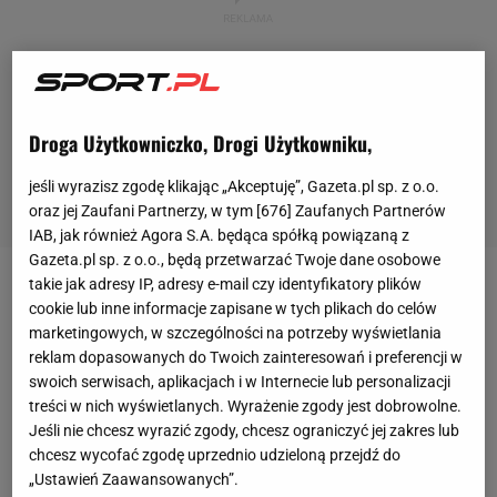
Droga Użytkowniczko, Drogi Użytkowniku,
jeśli wyrazisz zgodę klikając „Akceptuję”, Gazeta.pl sp. z o.o.
oraz jej Zaufani Partnerzy, w tym [
676
] Zaufanych Partnerów
IAB, jak również Agora S.A. będąca spółką powiązaną z
Gazeta.pl sp. z o.o., będą przetwarzać Twoje dane osobowe
takie jak adresy IP, adresy e-mail czy identyfikatory plików
Ostatnie miesiące były najlepsze karierze
Coco
cookie lub inne informacje zapisane w tych plikach do celów
Gauff
. 19-letnia Amerykanka co tydzień osiągała
marketingowych, w szczególności na potrzeby wyświetlania
reklam dopasowanych do Twoich zainteresowań i preferencji w
coraz to większe sukcesy. Zaczęła od turniejowego
swoich serwisach, aplikacjach i w Internecie lub personalizacji
zwycięstwo w Waszyngtonie rangi
WTA
500, co już
treści w nich wyświetlanych. Wyrażenie zgody jest dobrowolne.
wtedy było życiowym osiągnięciem, ale chwilę
Jeśli nie chcesz wyrazić zgody, chcesz ograniczyć jej zakres lub
chcesz wycofać zgodę uprzednio udzieloną przejdź do
później dołożył Cincinnati - WTA Masters 1000 - oraz
„Ustawień Zaawansowanych”.
co najważniejsze
US Open
.