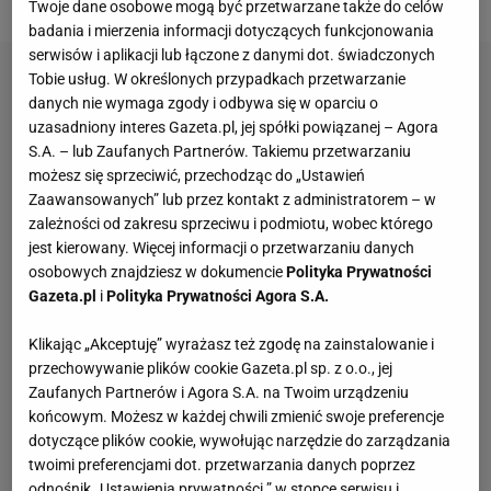
Twoje dane osobowe mogą być przetwarzane także do celów
badania i mierzenia informacji dotyczących funkcjonowania
serwisów i aplikacji lub łączone z danymi dot. świadczonych
Tobie usług. W określonych przypadkach przetwarzanie
danych nie wymaga zgody i odbywa się w oparciu o
uzasadniony interes Gazeta.pl, jej spółki powiązanej – Agora
S.A. – lub Zaufanych Partnerów. Takiemu przetwarzaniu
możesz się sprzeciwić, przechodząc do „Ustawień
Zaawansowanych” lub przez kontakt z administratorem – w
zależności od zakresu sprzeciwu i podmiotu, wobec którego
jest kierowany. Więcej informacji o przetwarzaniu danych
osobowych znajdziesz w dokumencie
Polityka Prywatności
Gazeta.pl
i
Polityka Prywatności Agora S.A.
Klikając „Akceptuję” wyrażasz też zgodę na zainstalowanie i
przechowywanie plików cookie Gazeta.pl sp. z o.o., jej
Zaufanych Partnerów i Agora S.A. na Twoim urządzeniu
końcowym. Możesz w każdej chwili zmienić swoje preferencje
dotyczące plików cookie, wywołując narzędzie do zarządzania
twoimi preferencjami dot. przetwarzania danych poprzez
odnośnik „Ustawienia prywatności ” w stopce serwisu i