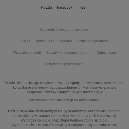
Poczta
Facebook
RSS
Copyright © Gazeta.pl sp. z o.o.
O Nas
Staże u nas
Reklama
Polityka prywatności
Wszystkie artykuły
Zasady korzystania z portalu
Zgłoś uwagi
Ustawienia prywatności
Właściciel niniejszego serwisu nie wyraża zgody na zwielokrotnianie ani inne
korzystanie z utworów rozpowszechnionych w tym serwisie, w celu
eksploracji tekstów i danych. Więcej informacji w
zastrzeżeniu dot. eksploracji tekstów i danych
Treści z
serwisów internetowych Grupy Wyborcza.pl
oraz serwisu tokfm.pl
prezentujemy w ramach komercyjnej współpracy z ich wydawcami:
Wyborcza sp. z o.o. oraz Grupą Radiową Agory sp. z o.o.
Wybrane treści z serwisu Sport.pl są dostępne po wykupieniu płatnej