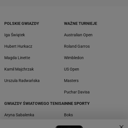
POLSKIE GWIAZDY
WAŻNE TURNIEJE
Iga Świątek
Australian Open
Hubert Hurkacz
Roland Garros
Magda Linette
Wimbledon
Kamil Majchrzak
US Open
Urszula Radwańska
Masters
Puchar Davisa
GWIAZDY ŚWIATOWEGO TENISA
INNE SPORTY
Aryna Sabalenka
Boks
Paula Badosa
Kolarstwo