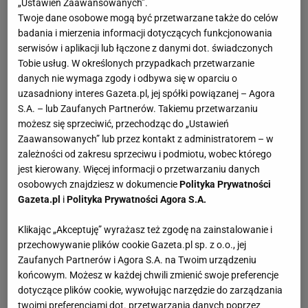
„Ustawień Zaawansowanych”.
Twoje dane osobowe mogą być przetwarzane także do celów
badania i mierzenia informacji dotyczących funkcjonowania
serwisów i aplikacji lub łączone z danymi dot. świadczonych
Tobie usług. W określonych przypadkach przetwarzanie
danych nie wymaga zgody i odbywa się w oparciu o
uzasadniony interes Gazeta.pl, jej spółki powiązanej – Agora
S.A. – lub Zaufanych Partnerów. Takiemu przetwarzaniu
możesz się sprzeciwić, przechodząc do „Ustawień
Zaawansowanych” lub przez kontakt z administratorem – w
zależności od zakresu sprzeciwu i podmiotu, wobec którego
jest kierowany. Więcej informacji o przetwarzaniu danych
osobowych znajdziesz w dokumencie
Polityka Prywatności
Gazeta.pl
i
Polityka Prywatności Agora S.A.
Klikając „Akceptuję” wyrażasz też zgodę na zainstalowanie i
przechowywanie plików cookie Gazeta.pl sp. z o.o., jej
Zaufanych Partnerów i Agora S.A. na Twoim urządzeniu
końcowym. Możesz w każdej chwili zmienić swoje preferencje
dotyczące plików cookie, wywołując narzędzie do zarządzania
twoimi preferencjami dot. przetwarzania danych poprzez