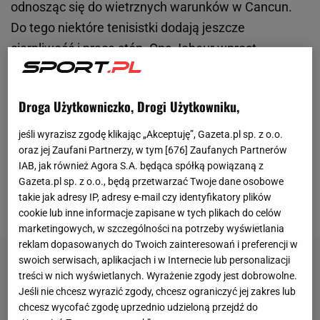
odnosząc się do wietrznych warunków w Cancun.
Do tego niektóre tenisistki dodają jeszcze
cierpliwość i pracę stóp. Ons Jabeur wprost
przyznaje, że to właśnie ona na tej
nieprzewidywalności najwięcej skorzysta. Pytanie,
Droga Użytkowniczko, Drogi Użytkowniku,
jak poradzą sobie z nią Iga Świątek i Marketa
Vondrousova, pierwsza grupowa rywalka Polki. Po
jeśli wyrazisz zgodę klikając „Akceptuję”, Gazeta.pl sp. z o.o.
oraz jej Zaufani Partnerzy, w tym [
676
] Zaufanych Partnerów
stronie Świątek jest większa siła uderzenia, ale w
IAB, jak również Agora S.A. będąca spółką powiązaną z
tym wypadku może to być zarówno zaletą, jak i
Gazeta.pl sp. z o.o., będą przetwarzać Twoje dane osobowe
wadą. Firmowym uderzeniem Czeszki jest zaś skrót,
takie jak adresy IP, adresy e-mail czy identyfikatory plików
który w takich warunkach jest dodatkowym atutem.
cookie lub inne informacje zapisane w tych plikach do celów
marketingowych, w szczególności na potrzeby wyświetlania
reklam dopasowanych do Twoich zainteresowań i preferencji w
swoich serwisach, aplikacjach i w Internecie lub personalizacji
treści w nich wyświetlanych. Wyrażenie zgody jest dobrowolne.
Jeśli nie chcesz wyrazić zgody, chcesz ograniczyć jej zakres lub
chcesz wycofać zgodę uprzednio udzieloną przejdź do