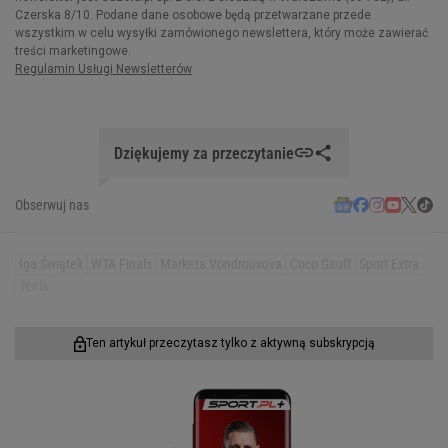
Dziękujemy za przeczytanie
Obserwuj nas
Iga Świątek
WTA Finals
Marketa Vondrousova
Coco Gauff
Sport Extra
Tenis