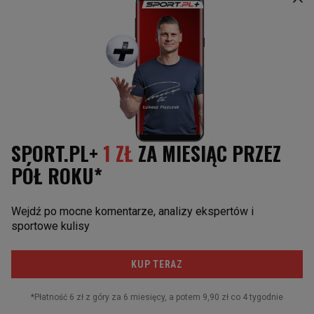
Maria Sakkari
Koszykówka
Rafael Nadal
Sporty motorowe
Daniił Miedwiediew
Skoki narciarskie
Novak Djoković
Piłka nożna
Sporty walki
Żużel
Siatkówka
Piłka ręczna
SOCIAL MEDIA
Facebook
Twitter