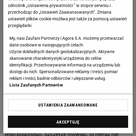
odnośnik „Ustawienia prywatności ” w stopce serwisu i
przechodząc do „Ustawień Zaawansowanych”. Zmiana
ustawień plików cookie możliwa jest także za pomocą ustawień
przeglądarki.
My, nasi Zaufani Partnerzy i Agora S.A. możemy przetwarzać
dane osobowe w następujących celach:
Użycie dokładnych danych geolokalizacyjnych. Aktywne
Zobacz wideo
Policzanki z superpucharem.
skanowanie charakterystyki urządzenia do celów
Aleksandra Gryka: W ważnych meczach przydarzają
identyfikacji. Przechowywanie informacji na urządzeniu lub
dostęp do nich. Spersonalizowane reklamy i treści, pomiar
się nam kontuzje
reklam i treści, badnie odbiorców i ulepszanie usług.
Lista Zaufanych Partnerów
Urozmaicona gra na wagę złota. Świątek: to
bardziej kwestia nastawienia psychicznego
USTAWIENIA ZAAWANSOWANE
- Jako zawodniczka odbieram to jako brak szacunku
AKCEPTUJĘ
ze strony WTA. Sądzę, że większość z nas tak do
tego podchodzi. Szczerze mówiąc, to nieraz nie