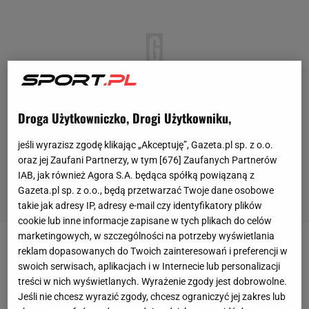
Droga Użytkowniczko, Drogi Użytkowniku,
jeśli wyrazisz zgodę klikając „Akceptuję”, Gazeta.pl sp. z o.o.
oraz jej Zaufani Partnerzy, w tym [
676
] Zaufanych Partnerów
IAB, jak również Agora S.A. będąca spółką powiązaną z
Gazeta.pl sp. z o.o., będą przetwarzać Twoje dane osobowe
takie jak adresy IP, adresy e-mail czy identyfikatory plików
cookie lub inne informacje zapisane w tych plikach do celów
marketingowych, w szczególności na potrzeby wyświetlania
reklam dopasowanych do Twoich zainteresowań i preferencji w
Iga Świątek (2. WTA) znakomicie czuje się na
swoich serwisach, aplikacjach i w Internecie lub personalizacji
chińskich kortach. Podczas turnieju WTA 1000 w
treści w nich wyświetlanych. Wyrażenie zgody jest dobrowolne.
Pekinie dwa pierwsze mecze Polki były solidne, a
Jeśli nie chcesz wyrazić zgody, chcesz ograniczyć jej zakres lub