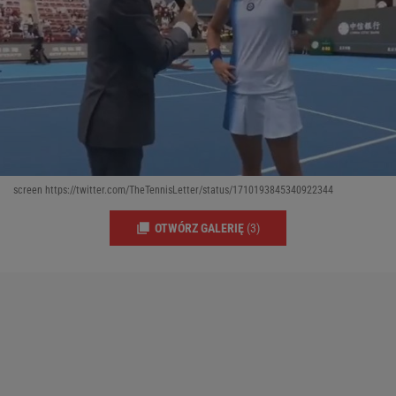
screen https://twitter.com/TheTennisLetter/status/1710193845340922344
OTWÓRZ GALERIĘ
(3)