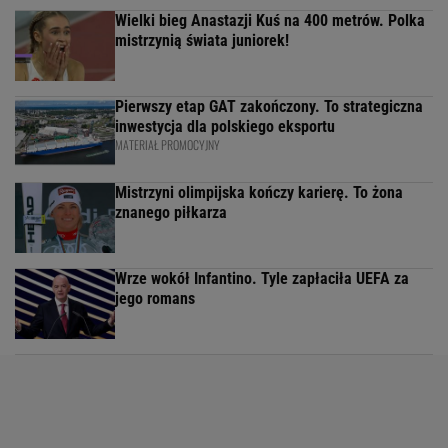
Wielki bieg Anastazji Kuś na 400 metrów. Polka
mistrzynią świata juniorek!
Pierwszy etap GAT zakończony. To strategiczna
inwestycja dla polskiego eksportu
MATERIAŁ PROMOCYJNY
Mistrzyni olimpijska kończy karierę. To żona
znanego piłkarza
Wrze wokół Infantino. Tyle zapłaciła UEFA za
jego romans