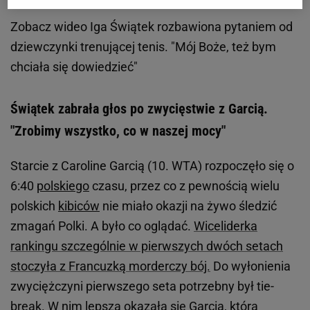
Zobacz wideo
Iga Świątek rozbawiona pytaniem od
dziewczynki trenującej tenis. "Mój Boże, też bym
chciała się dowiedzieć"
Świątek zabrała głos po zwycięstwie z Garcią.
"Zrobimy wszystko, co w naszej mocy"
Starcie z Caroline Garcią (10. WTA) rozpoczęło się o
6:40
polskiego
czasu, przez co z pewnością wielu
polskich
kibiców
nie miało okazji na żywo śledzić
zmagań Polki. A było co oglądać.
Wiceliderka
rankingu szczególnie w pierwszych dwóch setach
stoczyła z Francuzką morderczy bój.
Do wyłonienia
zwyciężczyni pierwszego seta potrzebny był tie-
break. W nim lepsza okazała się Garcia, która