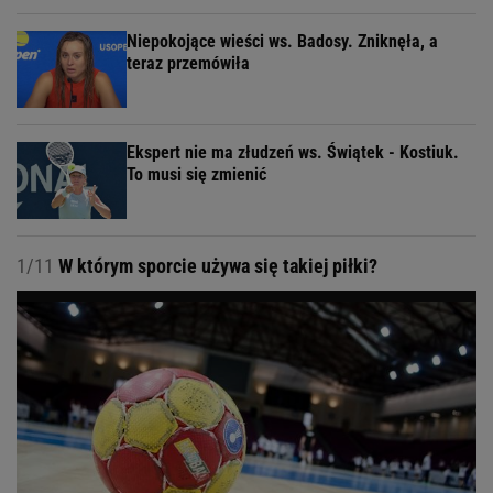
Niepokojące wieści ws. Badosy. Zniknęła, a
teraz przemówiła
Ekspert nie ma złudzeń ws. Świątek - Kostiuk.
To musi się zmienić
1/11
W którym sporcie używa się takiej piłki?