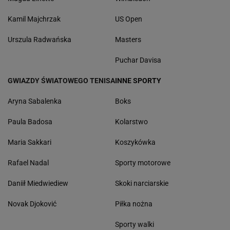
Kamil Majchrzak
US Open
Urszula Radwańska
Masters
Puchar Davisa
GWIAZDY ŚWIATOWEGO TENISA
INNE SPORTY
Aryna Sabalenka
Boks
Paula Badosa
Kolarstwo
Maria Sakkari
Koszykówka
Rafael Nadal
Sporty motorowe
Daniił Miedwiediew
Skoki narciarskie
Novak Djoković
Piłka nożna
Sporty walki