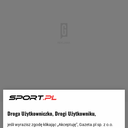
Droga Użytkowniczko, Drogi Użytkowniku,
- Widać, że Aryna czuje się dziś doskonale. Pozwala
sobie z każdą piłką na coraz więcej. Włoszka powoli
jeśli wyrazisz zgodę klikając „Akceptuję”, Gazeta.pl sp. z o.o.