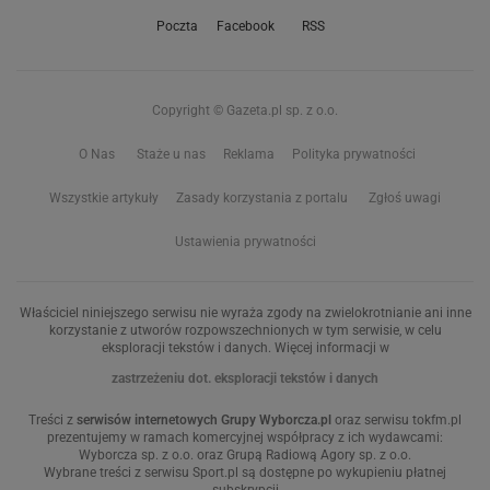
Poczta
Facebook
RSS
Copyright © Gazeta.pl sp. z o.o.
O Nas
Staże u nas
Reklama
Polityka prywatności
Wszystkie artykuły
Zasady korzystania z portalu
Zgłoś uwagi
Ustawienia prywatności
Właściciel niniejszego serwisu nie wyraża zgody na zwielokrotnianie ani inne
korzystanie z utworów rozpowszechnionych w tym serwisie, w celu
eksploracji tekstów i danych. Więcej informacji w
zastrzeżeniu dot. eksploracji tekstów i danych
Treści z
serwisów internetowych Grupy Wyborcza.pl
oraz serwisu tokfm.pl
prezentujemy w ramach komercyjnej współpracy z ich wydawcami:
Wyborcza sp. z o.o. oraz Grupą Radiową Agory sp. z o.o.
Wybrane treści z serwisu Sport.pl są dostępne po wykupieniu płatnej