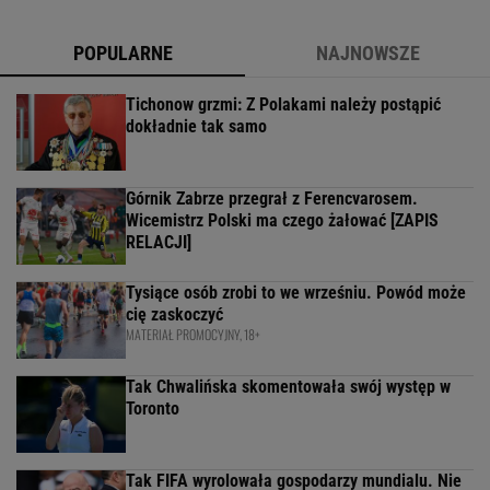
POPULARNE
NAJNOWSZE
Tichonow grzmi: Z Polakami należy postąpić
dokładnie tak samo
Górnik Zabrze przegrał z Ferencvarosem.
Wicemistrz Polski ma czego żałować [ZAPIS
RELACJI]
Tysiące osób zrobi to we wrześniu. Powód może
cię zaskoczyć
MATERIAŁ PROMOCYJNY, 18+
Tak Chwalińska skomentowała swój występ w
Toronto
Tak FIFA wyrolowała gospodarzy mundialu. Nie