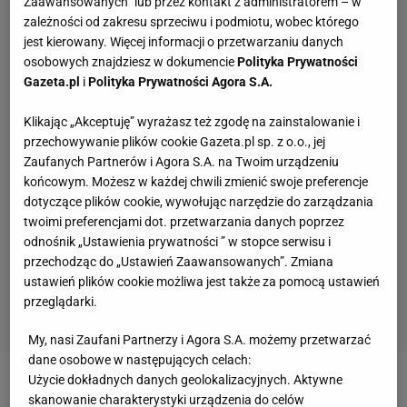
Zaawansowanych” lub przez kontakt z administratorem – w
zależności od zakresu sprzeciwu i podmiotu, wobec którego
jest kierowany. Więcej informacji o przetwarzaniu danych
osobowych znajdziesz w dokumencie
Polityka Prywatności
Gazeta.pl
i
Polityka Prywatności Agora S.A.
Klikając „Akceptuję” wyrażasz też zgodę na zainstalowanie i
przechowywanie plików cookie Gazeta.pl sp. z o.o., jej
Zaufanych Partnerów i Agora S.A. na Twoim urządzeniu
końcowym. Możesz w każdej chwili zmienić swoje preferencje
dotyczące plików cookie, wywołując narzędzie do zarządzania
twoimi preferencjami dot. przetwarzania danych poprzez
odnośnik „Ustawienia prywatności ” w stopce serwisu i
przechodząc do „Ustawień Zaawansowanych”. Zmiana
ustawień plików cookie możliwa jest także za pomocą ustawień
przeglądarki.
My, nasi Zaufani Partnerzy i Agora S.A. możemy przetwarzać
dane osobowe w następujących celach:
Użycie dokładnych danych geolokalizacyjnych. Aktywne
Zobacz wideo
Była numer 1 uważa, że Iga Świątek
skanowanie charakterystyki urządzenia do celów