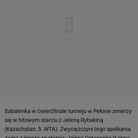
Sabalenka w ćwierćfinale turnieju w Pekinie zmierzy
się w hitowym starciu z Jeleną Rybakiną
(Kazachstan, 5. WTA). Zwyciężczyni tego spotkania
zagra z lepszą ze starcia: Jelena Ostapenko (Łotwa,