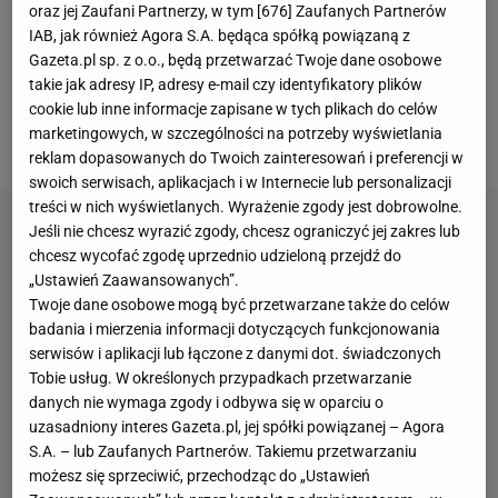
już zostaje, a liderka rankingu jest coraz szybsza -
oraz jej Zaufani Partnerzy, w tym [
676
] Zaufanych Partnerów
IAB, jak również Agora S.A. będąca spółką powiązaną z
mówiła Joanna Sakowicz-Kostecka na początku
Gazeta.pl sp. z o.o., będą przetwarzać Twoje dane osobowe
drugiego seta w momencie, gdy Sabalenka
takie jak adresy IP, adresy e-mail czy identyfikatory plików
prowadziła z Włoszką Jasmine Paolini (36.
WTA
) już
cookie lub inne informacje zapisane w tych plikach do celów
marketingowych, w szczególności na potrzeby wyświetlania
6:4 i 3:1 w drugim secie z przełamaniem.
reklam dopasowanych do Twoich zainteresowań i preferencji w
swoich serwisach, aplikacjach i w Internecie lub personalizacji
treści w nich wyświetlanych. Wyrażenie zgody jest dobrowolne.
Jeśli nie chcesz wyrazić zgody, chcesz ograniczyć jej zakres lub
chcesz wycofać zgodę uprzednio udzieloną przejdź do
„Ustawień Zaawansowanych”.
Twoje dane osobowe mogą być przetwarzane także do celów
badania i mierzenia informacji dotyczących funkcjonowania
serwisów i aplikacji lub łączone z danymi dot. świadczonych
Tobie usług. W określonych przypadkach przetwarzanie
danych nie wymaga zgody i odbywa się w oparciu o
uzasadniony interes Gazeta.pl, jej spółki powiązanej – Agora
S.A. – lub Zaufanych Partnerów. Takiemu przetwarzaniu
możesz się sprzeciwić, przechodząc do „Ustawień