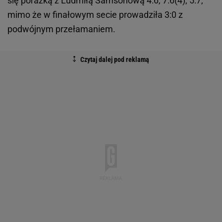
się porażką z Ludmiłą Samsonową 4:6, 7:6(4), 5:7,
mimo że w finałowym secie prowadziła 3:0 z
podwójnym przełamaniem.