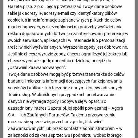
osiągała wielkie sukcesy - w tym triumfy w
Gazeta.pl sp. z o.o., będą przetwarzać Twoje dane osobowe
turniejach wielkoszlemowych - ale na razie nie
takie jak adresy IP, adresy e-mail czy identyfikatory plików
cookie lub inne informacje zapisane w tych plikach do celów
potrafi ich przełożyć na rywalizację seniorską. Jej
marketingowych, w szczególności na potrzeby wyświetlania
największym dotychczasowym osiągnięciem jest
reklam dopasowanych do Twoich zainteresowań i preferencji w
awans do czwartej rundy wielkoszlemowego
swoich serwisach, aplikacjach i w Internecie lub personalizacji
treści w nich wyświetlanych. Wyrażenie zgody jest dobrowolne.
Rolanda Garrosa
w 2021 r. Wówczas przegrała z Igą
Jeśli nie chcesz wyrazić zgody, chcesz ograniczyć jej zakres lub
Świątek, która finalnie sięgnęła później po tytuł. Na
chcesz wycofać zgodę uprzednio udzieloną przejdź do
swoim koncie ma jeden tytuł rangi
WTA
w Austin.
„Ustawień Zaawansowanych”.
Twoje dane osobowe mogą być przetwarzane także do celów
badania i mierzenia informacji dotyczących funkcjonowania
serwisów i aplikacji lub łączone z danymi dot. świadczonych
Tobie usług. W określonych przypadkach przetwarzanie
danych nie wymaga zgody i odbywa się w oparciu o
uzasadniony interes Gazeta.pl, jej spółki powiązanej – Agora
S.A. – lub Zaufanych Partnerów. Takiemu przetwarzaniu
możesz się sprzeciwić, przechodząc do „Ustawień
Zaawansowanych” lub przez kontakt z administratorem – w
zależności od zakresu sprzeciwu i podmiotu, wobec którego