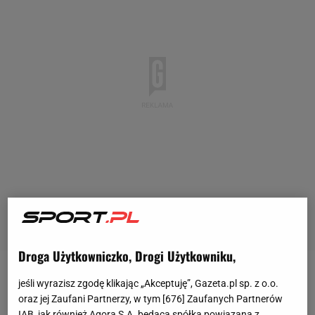
Droga Użytkowniczko, Drogi Użytkowniku,
Marta Kostjuk jest jedną z najbardziej
jeśli wyrazisz zgodę klikając „Akceptuję”, Gazeta.pl sp. z o.o.
oraz jej Zaufani Partnerzy, w tym [
676
] Zaufanych Partnerów
utalentowanych ukraińskich tenisistek. Jako juniorka
IAB, jak również Agora S.A. będąca spółką powiązaną z