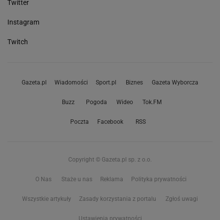
Twitter
Instagram
Twitch
Gazeta.pl
Wiadomości
Sport.pl
Biznes
Gazeta Wyborcza
Buzz
Pogoda
Wideo
Tok.FM
Poczta
Facebook
RSS
Copyright © Gazeta.pl sp. z o.o.
O Nas
Staże u nas
Reklama
Polityka prywatności
Wszystkie artykuły
Zasady korzystania z portalu
Zgłoś uwagi
Ustawienia prywatności