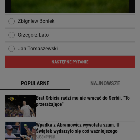
Zbigniew Boniek
Grzegorz Lato
Jan Tomaszewski
NASTĘPNE PYTANIE
POPULARNE
NAJNOWSZE
Brat Grbicia radzi mu nie wracać do Serbii. "To
przerażające"
Wpadka z Abramowicz wywołała szum. U
Świątek wydarzyło się coś ważniejszego
SUBSKRYPCJA