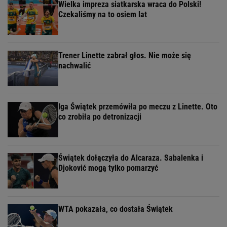
Wielka impreza siatkarska wraca do Polski!
Czekaliśmy na to osiem lat
Trener Linette zabrał głos. Nie może się
nachwalić
Iga Świątek przemówiła po meczu z Linette. Oto
co zrobiła po detronizacji
Świątek dołączyła do Alcaraza. Sabalenka i
Djoković mogą tylko pomarzyć
WTA pokazała, co dostała Świątek