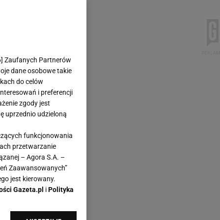
6
] Zaufanych Partnerów
woje dane osobowe takie
likach do celów
teresowań i preferencji
ażenie zgody jest
dę uprzednio udzieloną
yczących funkcjonowania
kach przetwarzanie
ązanej – Agora S.A. –
awień Zaawansowanych”
go jest kierowany.
ości Gazeta.pl
i
Polityka