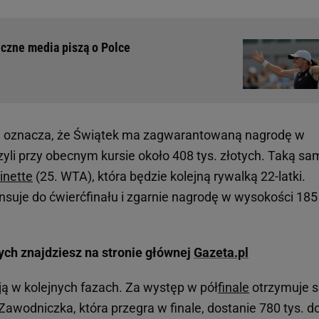
iczne media piszą o Polce
ie oznacza, że Świątek ma zagwarantowaną nagrodę w
zyli przy obecnym kursie około 408 tys. złotych. Taką sa
inette
(25. WTA), która będzie kolejną rywalką 22-latki.
suje do ćwierćfinału i zgarnie nagrodę w wysokości 185 
ych znajdziesz na stronie głównej
Gazeta.pl
ą w kolejnych fazach. Za występ w pół
finale
otrzymuje s
ł. Zawodniczka, która przegra w finale, dostanie 780 tys. do