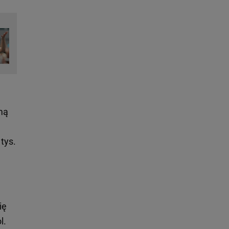
mą
tys.
ię
l.