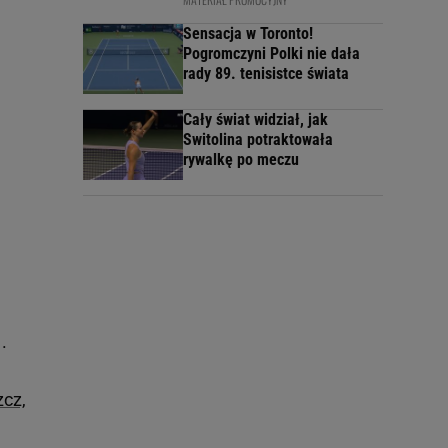
Sensacja w Toronto!
Pogromczyni Polki nie dała
rady 89. tenisistce świata
Cały świat widział, jak
Switolina potraktowała
rywalkę po meczu
.
zcz,