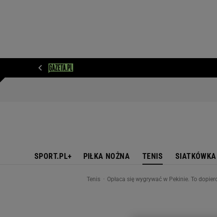
WIADOMOŚCI
NEXT
SPORT
PLOTEK
D
SPORT.PL+
PIŁKA NOŻNA
TENIS
SIATKÓWKA
Tenis
Opłaca się wygrywać w Pekinie. To dopiero 