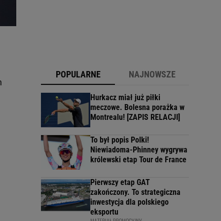
POPULARNE
NAJNOWSZE
h
Hurkacz miał już piłki
meczowe. Bolesna porażka w
Montrealu! [ZAPIS RELACJI]
To był popis Polki!
Niewiadoma-Phinney wygrywa
królewski etap Tour de France
Pierwszy etap GAT
zakończony. To strategiczna
inwestycja dla polskiego
eksportu
MATERIAŁ PROMOCYJNY