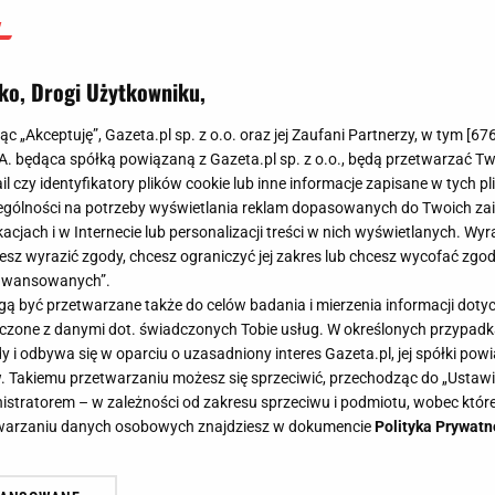
ko, Drogi Użytkowniku,
jąc „Akceptuję”, Gazeta.pl sp. z o.o. oraz jej Zaufani Partnerzy, w tym [
67
.A. będąca spółką powiązaną z Gazeta.pl sp. z o.o., będą przetwarzać T
ail czy identyfikatory plików cookie lub inne informacje zapisane w tych p
gólności na potrzeby wyświetlania reklam dopasowanych do Twoich zain
acjach i w Internecie lub personalizacji treści w nich wyświetlanych. Wyr
cesz wyrazić zgody, chcesz ograniczyć jej zakres lub chcesz wycofać zgo
aawansowanych”.
 być przetwarzane także do celów badania i mierzenia informacji dot
 łączone z danymi dot. świadczonych Tobie usług. W określonych przypad
i odbywa się w oparciu o uzasadniony interes Gazeta.pl, jej spółki powi
. Takiemu przetwarzaniu możesz się sprzeciwić, przechodząc do „Ust
nistratorem – w zależności od zakresu sprzeciwu i podmiotu, wobec które
etwarzaniu danych osobowych znajdziesz w dokumencie
Polityka Prywatn