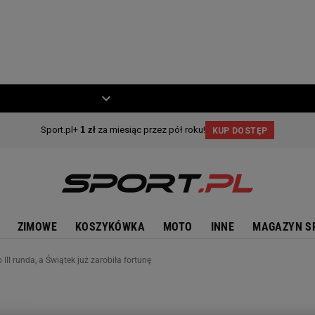
ZIECKO
MOTO
ZIMOWE
KOSZYKÓWKA
MOTO
INNE
MAGAZYN S
III runda, a Świątek już zarobiła fortunę