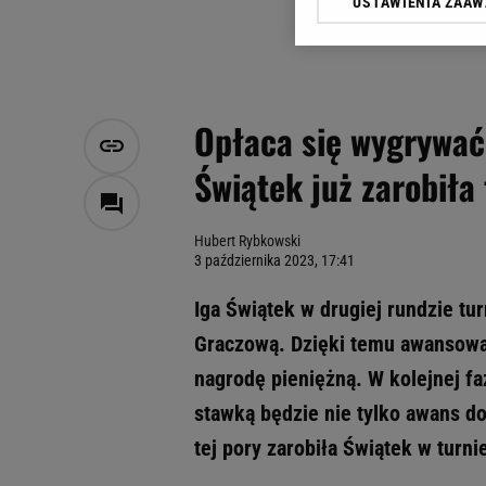
USTAWIENIA ZAA
Klikając „Akceptuję” wyra
Zaufanych Partnerów i A
dotyczące plików cookie,
odnośnik „Ustawienia pr
plików cookie możliwa je
Opłaca się wygrywać 
My, nasi Zaufani Partne
Świątek już zarobiła
Użycie dokładnych danych
Przechowywanie informacji
badnie odbiorców i uleps
Hubert Rybkowski
3 października 2023, 17:41
Iga Świątek w drugiej rundzie tu
Graczową. Dzięki temu awansował
nagrodę pieniężną. W kolejnej fa
stawką będzie nie tylko awans do 
tej pory zarobiła Świątek w turn