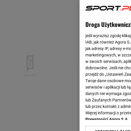
Droga Użytkownicz
jeśli wyrazisz zgodę klika
IAB, jak również Agora S
jak adresy IP, adresy e-m
marketingowych, w szcze
w swoich serwisach, aplik
dobrowolne. Jeśli nie ch
przejdź do „Ustawień Z
Twoje dane osobowe mogą
serwisów i aplikacji lub
danych nie wymaga zgody 
lub Zaufanych Partnerów
lub przez kontakt z admi
Więcej informacji o prz
Prywatności Agora S.A.