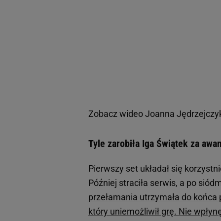
Zobacz wideo
Joanna Jędrzejczyk
Tyle zarobiła Iga Świątek za awan
Pierwszy set układał się korzystni
Później straciła serwis, a po siód
przełamania utrzymała do końca pa
który uniemożliwił grę. Nie wpłyn