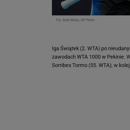
Fot. Andy Wong / AP Photo
Iga Świątek (2. WTA) po nieudanym
zawodach WTA 1000 w Pekinie. W 
Sorribes Tormo (55. WTA), w kole