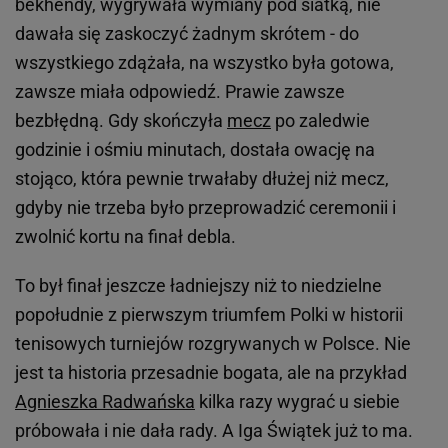
bekhendy, wygrywała wymiany pod siatką, nie
dawała się zaskoczyć żadnym skrótem - do
wszystkiego zdążała, na wszystko była gotowa,
zawsze miała odpowiedź. Prawie zawsze
bezbłędną. Gdy skończyła
mecz
po zaledwie
godzinie i ośmiu minutach, dostała owację na
stojąco, która pewnie trwałaby dłużej niż mecz,
gdyby nie trzeba było przeprowadzić ceremonii i
zwolnić kortu na finał debla.
To był finał jeszcze ładniejszy niż to niedzielne
popołudnie z pierwszym triumfem Polki w historii
tenisowych turniejów rozgrywanych w Polsce. Nie
jest ta historia przesadnie bogata, ale na przykład
Agnieszka Radwańska
kilka razy wygrać u siebie
próbowała i nie dała rady. A Iga Świątek już to ma.