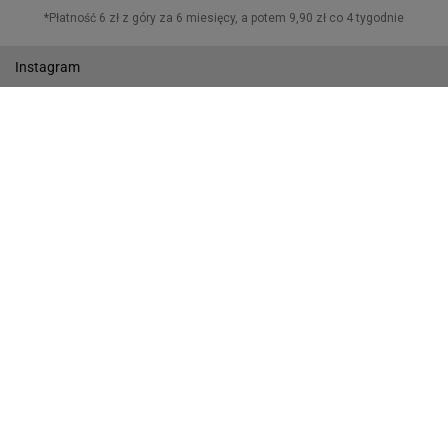
Twitter
Instagram
Twitch
Gazeta.pl
Wiadomości
Sport.pl
Biznes
Gazeta Wyborcza
Buzz
Pogoda
Wideo
Tok.FM
Poczta
Facebook
RSS
Copyright © Gazeta.pl sp. z o.o.
O Nas
Staże u nas
Reklama
Polityka prywatności
Wszystkie artykuły
Zasady korzystania z portalu
Zgłoś uwagi