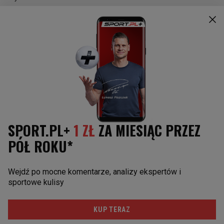
Paula Badosa
Kolarstwo
Maria Sakkari
Koszykówka
Rafael Nadal
Sporty motorowe
Daniił Miedwiediew
Skoki narciarskie
Novak Djoković
Piłka nożna
Sporty walki
Żużel
Siatkówka
Piłka ręczna
SOCIAL MEDIA
Facebook