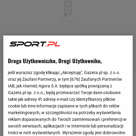
Droga Użytkowniczko, Drogi Użytkowniku,
jeśli wyrazisz zgodę klikając „Akceptuję”, Gazeta.pl sp. z o.o.
oraz jej Zaufani Partnerzy, w tym [
676
] Zaufanych Partnerów
Cztery turnieje wielkoszlemowe, pięć turniejów rangi
IAB, jak również Agora S.A. będąca spółką powiązaną z
Gazeta.pl sp. z o.o., będą przetwarzać Twoje dane osobowe
1000, również pięć turniejów rangi 500 i teraz
takie jak adresy IP, adresy e-mail czy identyfikatory plików
pierwszy turniej rangi 250 - takie imprezy
WTA
cookie lub inne informacje zapisane w tych plikach do celów
wygrała
Iga Świątek
. Z już 15 zdobytych przez nią
marketingowych, w szczególności na potrzeby wyświetlania
reklam dopasowanych do Twoich zainteresowań i preferencji w
tytułów najmniej prestiżowy jest ten najnowszy, z
swoich serwisach, aplikacjach i w Internecie lub personalizacji
Warszawy
. Ale to ma znaczenie tylko statystyczne,
treści w nich wyświetlanych. Wyrażenie zgody jest dobrowolne.