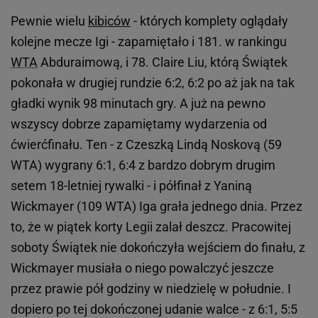
Pewnie wielu
kibiców
- których komplety oglądały
kolejne mecze Igi - zapamiętało i 181. w rankingu
WTA
Abduraimową, i 78. Claire Liu, którą Świątek
pokonała w drugiej rundzie 6:2, 6:2 po aż jak na tak
gładki wynik 98 minutach gry. A już na pewno
wszyscy dobrze zapamiętamy wydarzenia od
ćwierćfinału. Ten - z Czeszką Lindą Noskovą (59
WTA) wygrany 6:1, 6:4 z bardzo dobrym drugim
setem 18-letniej rywalki - i półfinał z Yaniną
Wickmayer (109 WTA) Iga grała jednego dnia. Przez
to, że w piątek korty Legii zalał deszcz. Pracowitej
soboty Świątek nie dokończyła wejściem do finału, z
Wickmayer musiała o niego powalczyć jeszcze
przez prawie pół godziny w niedzielę w południe. I
dopiero po tej dokończonej udanie walce - z 6:1, 5:5