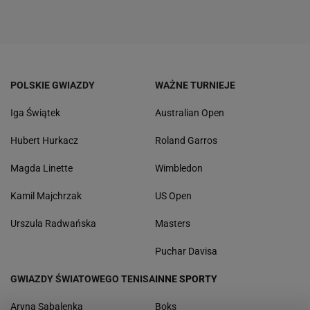
POLSKIE GWIAZDY
WAŻNE TURNIEJE
Iga Świątek
Australian Open
Hubert Hurkacz
Roland Garros
Magda Linette
Wimbledon
Kamil Majchrzak
US Open
Urszula Radwańska
Masters
Puchar Davisa
GWIAZDY ŚWIATOWEGO TENISA
INNE SPORTY
Aryna Sabalenka
Boks