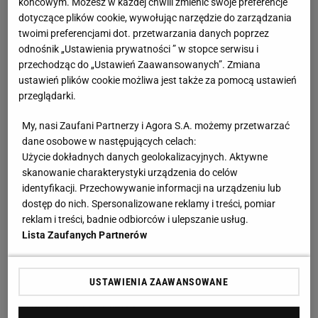
końcowym. Możesz w każdej chwili zmienić swoje preferencje
dotyczące plików cookie, wywołując narzędzie do zarządzania
twoimi preferencjami dot. przetwarzania danych poprzez
odnośnik „Ustawienia prywatności ” w stopce serwisu i
przechodząc do „Ustawień Zaawansowanych”. Zmiana
ustawień plików cookie możliwa jest także za pomocą ustawień
przeglądarki.
My, nasi Zaufani Partnerzy i Agora S.A. możemy przetwarzać
dane osobowe w następujących celach:
Użycie dokładnych danych geolokalizacyjnych. Aktywne
skanowanie charakterystyki urządzenia do celów
identyfikacji. Przechowywanie informacji na urządzeniu lub
dostęp do nich. Spersonalizowane reklamy i treści, pomiar
reklam i treści, badnie odbiorców i ulepszanie usług.
Lista Zaufanych Partnerów
Zobacz wideo
Iga Świątek rozbawiona pytaniem od
dziewczynki trenującej tenis. "Mój Boże, też bym
USTAWIENIA ZAAWANSOWANE
chciała się dowiedzieć"