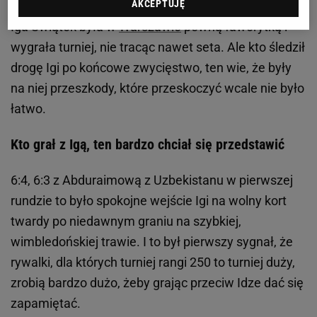
AKCEPTUJĘ
Iga Świątek była w
Warszawie
pewną faworytką i
wygrała turniej, nie tracąc nawet seta. Ale kto śledził
drogę Igi po końcowe zwycięstwo, ten wie, że były
na niej przeszkody, które przeskoczyć wcale nie było
łatwo.
Kto grał z Igą, ten bardzo chciał się przedstawić
6:4, 6:3 z Abduraimową z Uzbekistanu w pierwszej
rundzie to było spokojne wejście Igi na wolny kort
twardy po niedawnym graniu na szybkiej,
wimbledońskiej trawie. I to był pierwszy sygnał, że
rywalki, dla których turniej rangi 250 to turniej duży,
zrobią bardzo dużo, żeby grając przeciw Idze dać się
zapamiętać.