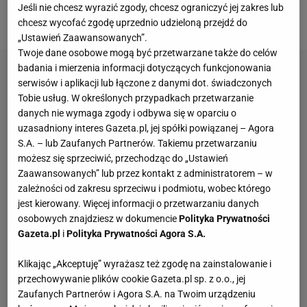
kronikarskie. Natomiast prawda jest taka, że tytuł
Jeśli nie chcesz wyrazić zgody, chcesz ograniczyć jej zakres lub
chcesz wycofać zgodę uprzednio udzieloną przejdź do
najmniejszy cieszy Igę i nas jak te największe.
„Ustawień Zaawansowanych”.
Twoje dane osobowe mogą być przetwarzane także do celów
badania i mierzenia informacji dotyczących funkcjonowania
serwisów i aplikacji lub łączone z danymi dot. świadczonych
Tobie usług. W określonych przypadkach przetwarzanie
danych nie wymaga zgody i odbywa się w oparciu o
uzasadniony interes Gazeta.pl, jej spółki powiązanej – Agora
S.A. – lub Zaufanych Partnerów. Takiemu przetwarzaniu
możesz się sprzeciwić, przechodząc do „Ustawień
Zaawansowanych” lub przez kontakt z administratorem – w
zależności od zakresu sprzeciwu i podmiotu, wobec którego
jest kierowany. Więcej informacji o przetwarzaniu danych
osobowych znajdziesz w dokumencie
Polityka Prywatności
Gazeta.pl
i
Polityka Prywatności Agora S.A.
Klikając „Akceptuję” wyrażasz też zgodę na zainstalowanie i
przechowywanie plików cookie Gazeta.pl sp. z o.o., jej
Zaufanych Partnerów i Agora S.A. na Twoim urządzeniu