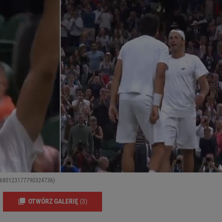
s/1680123177790324736)
OTWÓRZ GALERIĘ
(3)