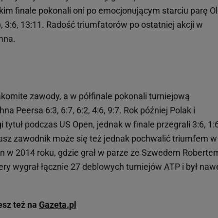
kim finale pokonali oni po emocjonującym starciu parę Ol
, 3:6, 13:11. Radość triumfatorów po ostatniej akcji w
omna.
komite zawody, a w półfinale pokonali turniejową
a Peersa 6:3, 6:7, 6:2, 4:6, 9:7. Rok później Polak i
 tytuł podczas US Open, jednak w finale przegrali 3:6, 1:
sz zawodnik może się też jednak pochwalić triumfem w
n w 2014 roku, gdzie grał w parze ze Szwedem Roberte
ery wygrał łącznie 27 deblowych turniejów ATP i był naw
esz też na
Gazeta.pl