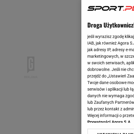
Droga Użytkownicz
jeśli wyrazisz zgodę klika
IAB, jak również Agora S
jak adresy IP, adresy e-m
marketingowych, w szcze
w swoich serwisach, aplik
dobrowolne. Jeśli nie ch
przejdź do „Ustawień Z
Twoje dane osobowe mogą
serwisów i aplikacji lub
danych nie wymaga zgody 
lub Zaufanych Partnerów
lub przez kontakt z admi
Więcej informacji o prz
Prywatności Agora S.A.