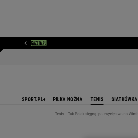
WIADOMOŚCI
NEXT
SPORT
PLOTEK
D
SPORT.PL+
PIŁKA NOŻNA
TENIS
SIATKÓWKA
Tenis
Tak Polak sięgnął po zwycięstwo na Wimbl