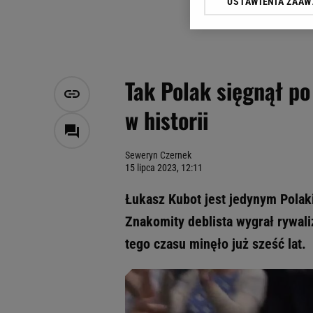
USTAWIENIA ZAA
Klikając „Akceptuję” wyra
Zaufanych Partnerów i A
dotyczące plików cookie,
odnośnik „Ustawienia pr
plików cookie możliwa je
Tak Polak sięgnął p
My, nasi Zaufani Partne
w historii
Użycie dokładnych danych
Przechowywanie informacji
badnie odbiorców i uleps
Seweryn Czernek
15 lipca 2023, 12:11
Łukasz Kubot jest jedynym Polak
Znakomity deblista wygrał rywal
tego czasu minęło już sześć lat.