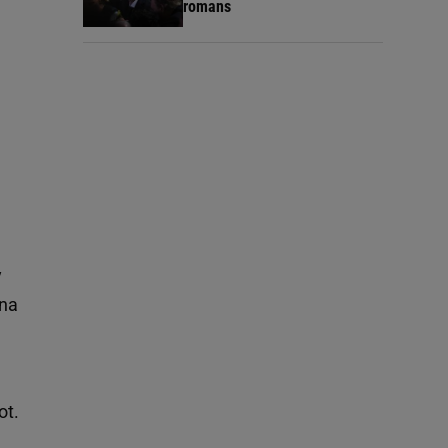
romans
y
 na
ot.