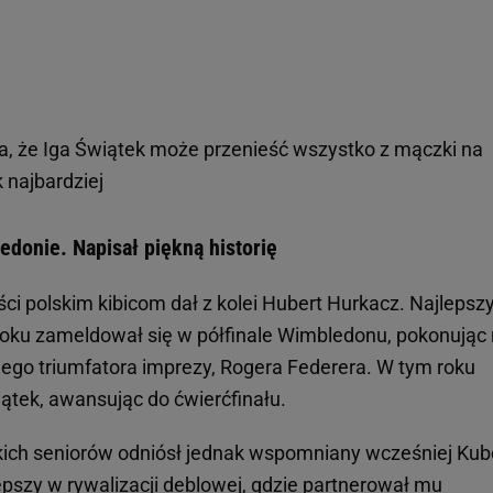
, że Iga Świątek może przenieść wszystko z mączki na
k najbardziej
edonie. Napisał piękną historię
ści polskim kibicom dał z kolei Hubert Hurkacz. Najlepsz
roku zameldował się w półfinale Wimbledonu, pokonując
ego triumfatora imprezy, Rogera Federera. W tym roku
wiątek, awansując do ćwierćfinału.
skich seniorów odniósł jednak wspomniany wcześniej Kub
epszy w rywalizacji deblowej, gdzie partnerował mu