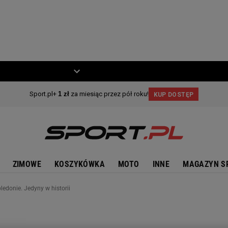
ZIECKO
MOTO
ZIMOWE
KOSZYKÓWKA
MOTO
INNE
MAGAZYN S
edonie. Jedyny w historii