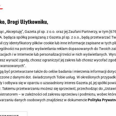
ko, Drogi Użytkowniku,
jąc „Akceptuję”, Gazeta.pl sp. z o.o. oraz jej Zaufani Partnerzy, w tym [
67
.A. będąca spółką powiązaną z Gazeta.pl sp. z o.o., będą przetwarzać T
ail czy identyfikatory plików cookie lub inne informacje zapisane w tych p
gólności na potrzeby wyświetlania reklam dopasowanych do Twoich zain
acjach i w Internecie lub personalizacji treści w nich wyświetlanych. Wyr
cesz wyrazić zgody, chcesz ograniczyć jej zakres lub chcesz wycofać zgo
aawansowanych”.
 być przetwarzane także do celów badania i mierzenia informacji dot
 łączone z danymi dot. świadczonych Tobie usług. W określonych przypad
i odbywa się w oparciu o uzasadniony interes Gazeta.pl, jej spółki powi
. Takiemu przetwarzaniu możesz się sprzeciwić, przechodząc do „Ust
nistratorem – w zależności od zakresu sprzeciwu i podmiotu, wobec które
etwarzaniu danych osobowych znajdziesz w dokumencie
Polityka Prywatn