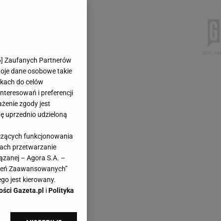
6
] Zaufanych Partnerów
woje dane osobowe takie
likach do celów
teresowań i preferencji
ażenie zgody jest
dę uprzednio udzieloną
yczących funkcjonowania
kach przetwarzanie
ązanej – Agora S.A. –
awień Zaawansowanych”
go jest kierowany.
ości Gazeta.pl
i
Polityka