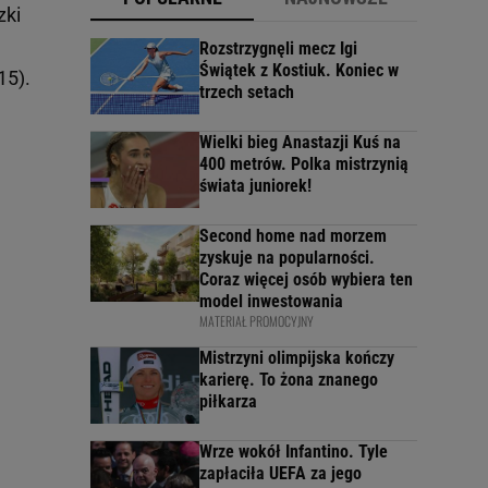
zki
Rozstrzygnęli mecz Igi
Świątek z Kostiuk. Koniec w
15).
trzech setach
Wielki bieg Anastazji Kuś na
400 metrów. Polka mistrzynią
świata juniorek!
Second home nad morzem
zyskuje na popularności.
Coraz więcej osób wybiera ten
model inwestowania
MATERIAŁ PROMOCYJNY
Mistrzyni olimpijska kończy
karierę. To żona znanego
piłkarza
Wrze wokół Infantino. Tyle
zapłaciła UEFA za jego