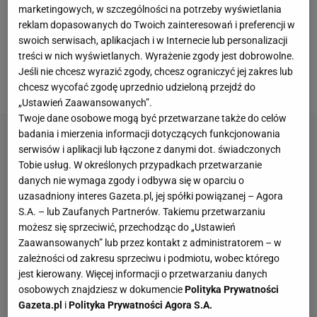
marketingowych, w szczególności na potrzeby wyświetlania
następnie wygrała z Jil Teichmann (129. WTA) 6:3,
reklam dopasowanych do Twoich zainteresowań i preferencji w
6:1. Po zwycięstwie nad Anną Blinkową (39. WTA)
swoich serwisach, aplikacjach i w Internecie lub personalizacji
treści w nich wyświetlanych. Wyrażenie zgody jest dobrowolne.
6:3, 6:2 już tylko dwa spotkania dzieliły ją od
Jeśli nie chcesz wyrazić zgody, chcesz ograniczyć jej zakres lub
kolejnego tytułu. Niestety, nie uda jej się go zdobyć.
chcesz wycofać zgodę uprzednio udzieloną przejdź do
„Ustawień Zaawansowanych”.
Twoje dane osobowe mogą być przetwarzane także do celów
badania i mierzenia informacji dotyczących funkcjonowania
serwisów i aplikacji lub łączone z danymi dot. świadczonych
Tobie usług. W określonych przypadkach przetwarzanie
danych nie wymaga zgody i odbywa się w oparciu o
uzasadniony interes Gazeta.pl, jej spółki powiązanej – Agora
S.A. – lub Zaufanych Partnerów. Takiemu przetwarzaniu
możesz się sprzeciwić, przechodząc do „Ustawień
Zaawansowanych” lub przez kontakt z administratorem – w
zależności od zakresu sprzeciwu i podmiotu, wobec którego
jest kierowany. Więcej informacji o przetwarzaniu danych
osobowych znajdziesz w dokumencie
Polityka Prywatności
Gazeta.pl
i
Polityka Prywatności Agora S.A.