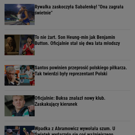
Rywalka zaskoczyła Sabalenkę! "Ona zagrała
świetnie"
To nie żart. Son Heung-min jak Benjamin
Button. Oficjalnie stał się dwa lata młodszy
Santos powinien przeprosić polskiego piłkarza.
Tak twierdzi były reprezentant Polski
Oficjalnie: Buksa znalazł nowy klub.
Zaskakujący kierunek
Wpadka z Abramowicz wywołała szum. U
Świątek wydarzyło się coś ważniejszego