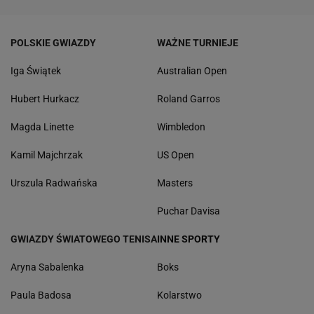
POLSKIE GWIAZDY
WAŻNE TURNIEJE
Iga Świątek
Australian Open
Hubert Hurkacz
Roland Garros
Magda Linette
Wimbledon
Kamil Majchrzak
US Open
Urszula Radwańska
Masters
Puchar Davisa
GWIAZDY ŚWIATOWEGO TENISA
INNE SPORTY
Aryna Sabalenka
Boks
Paula Badosa
Kolarstwo