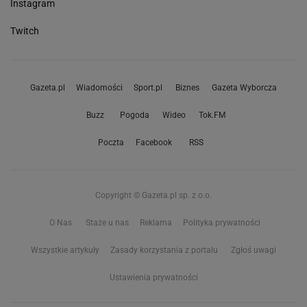
Instagram
Twitch
Gazeta.pl
Wiadomości
Sport.pl
Biznes
Gazeta Wyborcza
Buzz
Pogoda
Wideo
Tok.FM
Poczta
Facebook
RSS
Copyright © Gazeta.pl sp. z o.o.
O Nas
Staże u nas
Reklama
Polityka prywatności
Wszystkie artykuły
Zasady korzystania z portalu
Zgłoś uwagi
Ustawienia prywatności