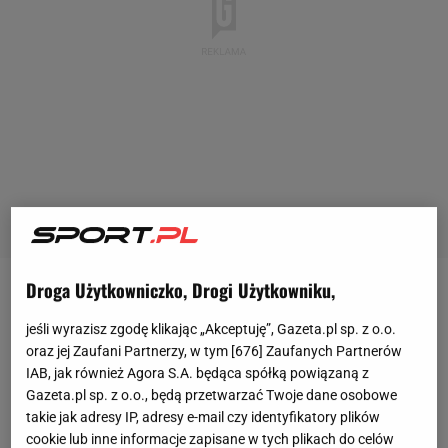
Droga Użytkowniczko, Drogi Użytkowniku,
Kapitalnie spisuje się w ostatnich miesiącach Iga
Świątek. Po zwycięstwie na kortach
Rolanda
jeśli wyrazisz zgodę klikając „Akceptuję”, Gazeta.pl sp. z o.o.
oraz jej Zaufani Partnerzy, w tym [
676
] Zaufanych Partnerów
Garrosa
chciała udowodnić wielką formę również w
IAB, jak również Agora S.A. będąca spółką powiązaną z
turnieju w Bad Homburgu. Rozpoczęła go zgodnie z
Gazeta.pl sp. z o.o., będą przetwarzać Twoje dane osobowe
planem. W pierwszej rundzie w trzech setach
takie jak adresy IP, adresy e-mail czy identyfikatory plików
cookie lub inne informacje zapisane w tych plikach do celów
pokonała Tatjanę Marię (58. WTA) 5:7, 6:2, 6:0, a