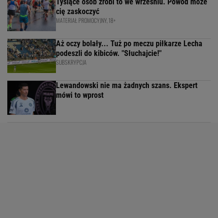
Tysiące osób zrobi to we wrześniu. Powód może
cię zaskoczyć
MATERIAŁ PROMOCYJNY, 18+
Aż oczy bolały... Tuż po meczu piłkarze Lecha
podeszli do kibiców. "Słuchajcie!"
SUBSKRYPCJA
Lewandowski nie ma żadnych szans. Ekspert
mówi to wprost