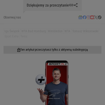
Dziękujemy za przeczytanie
Obserwuj nas
Iga Świątek
WTA Bad Homburg
Wimbledon
WTA
Tomasz Wiktorowski
Sport Extra
Tenis