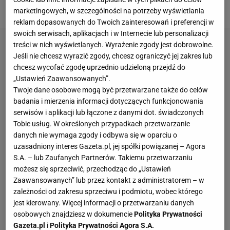
słyszeliśmy, że ona chciałaby grać jeszcze lepiej.
marketingowych, w szczególności na potrzeby wyświetlania
reklam dopasowanych do Twoich zainteresowań i preferencji w
swoich serwisach, aplikacjach i w Internecie lub personalizacji
treści w nich wyświetlanych. Wyrażenie zgody jest dobrowolne.
Jeśli nie chcesz wyrazić zgody, chcesz ograniczyć jej zakres lub
chcesz wycofać zgodę uprzednio udzieloną przejdź do
„Ustawień Zaawansowanych”.
Twoje dane osobowe mogą być przetwarzane także do celów
badania i mierzenia informacji dotyczących funkcjonowania
serwisów i aplikacji lub łączone z danymi dot. świadczonych
Tobie usług. W określonych przypadkach przetwarzanie
danych nie wymaga zgody i odbywa się w oparciu o
uzasadniony interes Gazeta.pl, jej spółki powiązanej – Agora
S.A. – lub Zaufanych Partnerów. Takiemu przetwarzaniu
możesz się sprzeciwić, przechodząc do „Ustawień
Zaawansowanych” lub przez kontakt z administratorem – w
zależności od zakresu sprzeciwu i podmiotu, wobec którego
jest kierowany. Więcej informacji o przetwarzaniu danych
osobowych znajdziesz w dokumencie
Polityka Prywatności
Gazeta.pl
i
Polityka Prywatności Agora S.A.