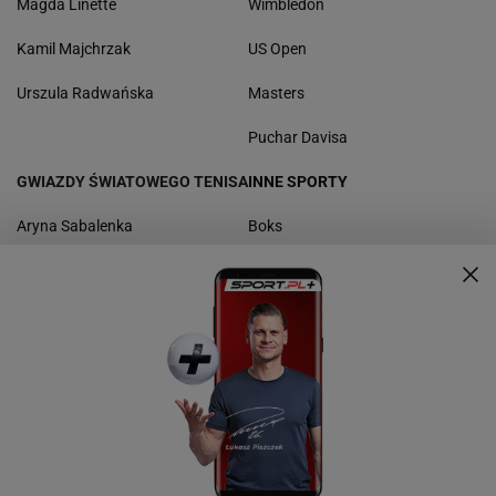
Magda Linette
Wimbledon
Kamil Majchrzak
US Open
Urszula Radwańska
Masters
Puchar Davisa
GWIAZDY ŚWIATOWEGO TENISA
INNE SPORTY
Aryna Sabalenka
Boks
Paula Badosa
Kolarstwo
Maria Sakkari
Koszykówka
Rafael Nadal
Sporty motorowe
Daniił Miedwiediew
Skoki narciarskie
Novak Djoković
Piłka nożna
Sporty walki