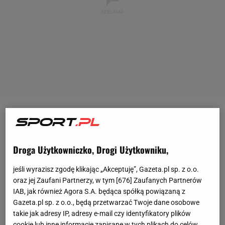
Tylko pięć niewymuszonych błędów przy 11
kończących uderzeniach, do tego bardzo dobry
serwis, przyspieszenie w połowie seta, przełamanie
Droga Użytkowniczko, Drogi Użytkowniku,
rywalki do zera (na 4:2) i odjazd, i kontrola sytuacji
jeśli wyrazisz zgodę klikając „Akceptuję”, Gazeta.pl sp. z o.o.
już do końca partii - tak
Iga Świątek
rozegrała
oraz jej Zaufani Partnerzy, w tym [
676
] Zaufanych Partnerów
pierwszego seta meczu z Anną Blinkową. Ale
IAB, jak również Agora S.A. będąca spółką powiązaną z
Gazeta.pl sp. z o.o., będą przetwarzać Twoje dane osobowe
najlepszej tenisistce świata to nie wystarcza.
takie jak adresy IP, adresy e-mail czy identyfikatory plików
Widząc jej naprawdę dobrą grę, jednocześnie
cookie lub inne informacje zapisane w tych plikach do celów