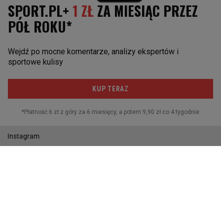
Żużel
Siatkówka
Piłka ręczna
SOCIAL MEDIA
Facebook
Twitter
Instagram
Twitch
Gazeta.pl
Wiadomości
Sport.pl
Biznes
Gazeta Wyborcza