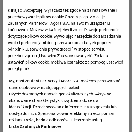
Klikając „Akceptuję” wyrażasz też zgodę na zainstalowanie i
przechowywanie plików cookie Gazeta.pl sp. z o.o., jej
Zaufanych Partnerów i Agora S.A. na Twoim urządzeniu
końcowym. Możesz w każdej chwili zmienić swoje preferencje
dotyczące plików cookie, wywołując narzędzie do zarządzania
twoimi preferencjami dot. przetwarzania danych poprzez
odnośnik „Ustawienia prywatności ” w stopce serwisu i
przechodząc do „Ustawień Zaawansowanych”. Zmiana
ustawień plików cookie możliwa jest także za pomocą ustawień
przeglądarki.
My, nasi Zaufani Partnerzy i Agora S.A. możemy przetwarzać
dane osobowe w następujących celach:
Użycie dokładnych danych geolokalizacyjnych. Aktywne
skanowanie charakterystyki urządzenia do celów
Zobacz wideo
Iga Świątek wie, co zrobić na trawie.
identyfikacji. Przechowywanie informacji na urządzeniu lub
"Średnio 10 centymetrów niżej"
dostęp do nich. Spersonalizowane reklamy i treści, pomiar
reklam i treści, badnie odbiorców i ulepszanie usług.
Lista Zaufanych Partnerów
Gdy tylko pojawiała się okazja, by wymienić