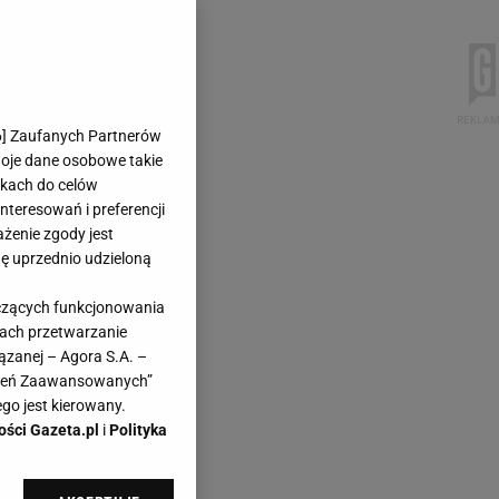
6
] Zaufanych Partnerów
woje dane osobowe takie
likach do celów
teresowań i preferencji
ażenie zgody jest
dę uprzednio udzieloną
yczących funkcjonowania
kach przetwarzanie
ązanej – Agora S.A. –
awień Zaawansowanych”
go jest kierowany.
ości Gazeta.pl
i
Polityka