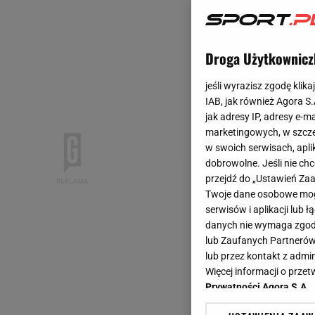
Droga Użytkownicz
jeśli wyrazisz zgodę klika
IAB, jak również Agora S
jak adresy IP, adresy e-m
marketingowych, w szcze
w swoich serwisach, aplik
dobrowolne. Jeśli nie ch
przejdź do „Ustawień Z
Twoje dane osobowe mogą
serwisów i aplikacji lub
danych nie wymaga zgody 
lub Zaufanych Partnerów
lub przez kontakt z admi
Więcej informacji o prz
Prywatności Agora S.A.