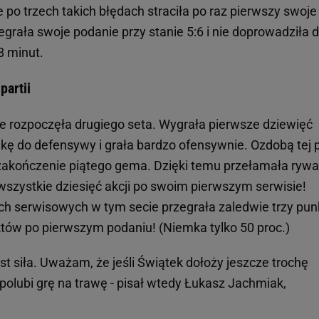
o trzech takich błędach straciła po raz pierwszy swoje
grała swoje podanie przy stanie 5:6 i nie doprowadziła 
8 minut.
partii
ie rozpoczęła drugiego seta. Wygrała pierwsze dziewięć
kę do defensywy i grała bardzo ofensywnie. Ozdobą tej p
 zakończenie piątego gema. Dzięki temu przełamała rywal
wszystkie dziesięć akcji po swoim pierwszym serwisie!
h serwisowych w tym secie przegrała zaledwie trzy punk
tów po pierwszym podaniu! (Niemka tylko 50 proc.)
jest siła. Uważam, że jeśli Świątek dołoży jeszcze trochę
 polubi grę na trawę - pisał wtedy Łukasz Jachmiak,