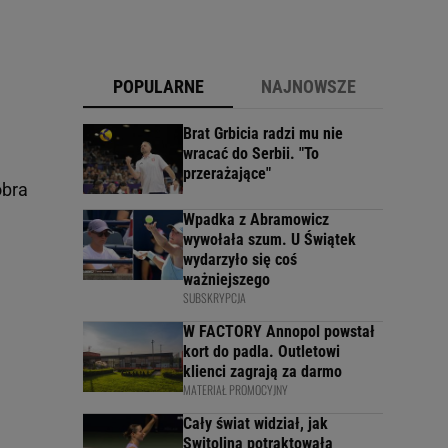
POPULARNE
NAJNOWSZE
Brat Grbicia radzi mu nie
wracać do Serbii. "To
przerażające"
obra
Wpadka z Abramowicz
wywołała szum. U Świątek
wydarzyło się coś
ważniejszego
SUBSKRYPCJA
W FACTORY Annopol powstał
kort do padla. Outletowi
klienci zagrają za darmo
MATERIAŁ PROMOCYJNY
Cały świat widział, jak
Switolina potraktowała