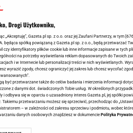
ko, Drogi Użytkowniku,
jąc „Akceptuję”, Gazeta.pl sp. z o.o. oraz jej Zaufani Partnerzy, w tym [
67
.A. będąca spółką powiązaną z Gazeta.pl sp. z o.o., będą przetwarzać T
ail czy identyfikatory plików cookie lub inne informacje zapisane w tych p
gólności na potrzeby wyświetlania reklam dopasowanych do Twoich zain
acjach i w Internecie lub personalizacji treści w nich wyświetlanych. Wyr
cesz wyrazić zgody, chcesz ograniczyć jej zakres lub chcesz wycofać zgo
aawansowanych”.
 być przetwarzane także do celów badania i mierzenia informacji dot
 łączone z danymi dot. świadczonych Tobie usług. W określonych przypad
i odbywa się w oparciu o uzasadniony interes Gazeta.pl, jej spółki powi
. Takiemu przetwarzaniu możesz się sprzeciwić, przechodząc do „Ust
nistratorem – w zależności od zakresu sprzeciwu i podmiotu, wobec które
etwarzaniu danych osobowych znajdziesz w dokumencie
Polityka Prywatn