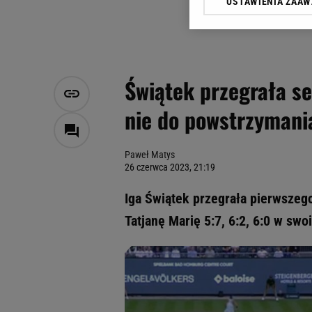
USTAWIENIA ZAA
Klikając „Akceptuję” wyra
Zaufanych Partnerów i A
dotyczące plików cookie,
odnośnik „Ustawienia pr
plików cookie możliwa je
Świątek przegrała se
My, nasi Zaufani Partne
nie do powstrzymani
Użycie dokładnych danych
Przechowywanie informacji
badnie odbiorców i uleps
Paweł Matys
26 czerwca 2023, 21:19
Iga Świątek przegrała pierwszego
Tatjanę Marię 5:7, 6:2, 6:0 w s