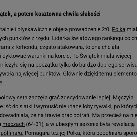
iątek, a potem kosztowna chwila słabości
alnie i błyskawicznie objęła prowadzenie 2:0.
Polka
mia
ych punktów z rzędu. Liderka światowego rankingu co ch
ami z forhendu, często atakowała, to ona chciała
i dyktować warunki na korcie. To Świątek miała więcej
iczyła się na początku tylko do bardzo dobrego serwisu
ywała najwięcej punktów. Głównie dzięki temu elemento
e.
ołowy seta zaczęła grać zdecydowanie lepiej. Męczyła
e iść do siatki i wymusić nieudane loby rywalki, po któryc
wadniała, że na trawie grać potrafi. Ma przecież na nie
h
meczach
(64-31), a w ubiegłym sezonie była rewelacją
półfinału.
Pomagała też jej Polka, która popełniała sporo