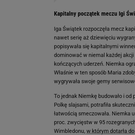
Kapitalny początek meczu Igi Św
Iga Świątek rozpoczęła mecz kapit
nawet serię aż dziewięciu wygran
popisywała się kapitalnymi winner
dominować w niemal każdej akcji 
kończących uderzeń. Niemka ogran
Właśnie w ten sposób Maria zdob
wygrywała swoje gemy serwisow
To jednak Niemkę budowało i od p
Polkę slajsami, potrafiła skuteczni
łatwością smeczowała. Niemka udo
proc. zwycięstw w 95 rozegranyc
Wimbledonu,
w którym dotarła do 