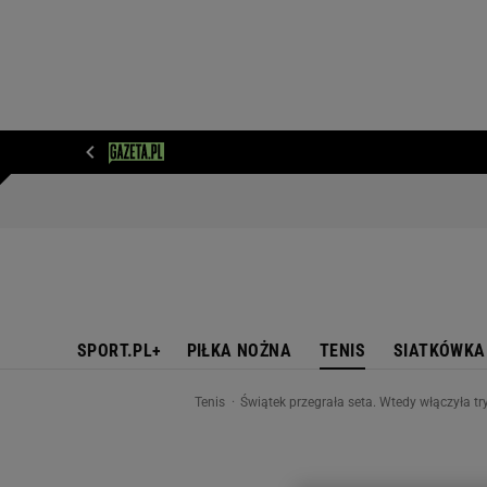
WIADOMOŚCI
NEXT
SPORT
PLOTEK
D
SPORT.PL+
PIŁKA NOŻNA
TENIS
SIATKÓWKA
Tenis
Świątek przegrała seta. Wtedy włączyła tr