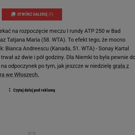
OTWÓRZ GALERIĘ
(7)
czekać na rozpoczęcie meczu I rundy ATP 250 w Bad
raz Tatjana Maria (58. WTA). To efekt tego, że mocno
ek: Bianca Andreescu (Kanada, 51. WTA) - Sonay Kartal
 trwał aż dwie i pół godziny. Dla Niemki to była pewnie d
 na odpoczynek po tym, jak jeszcze w niedzielę
grała z
era we Włoszech.