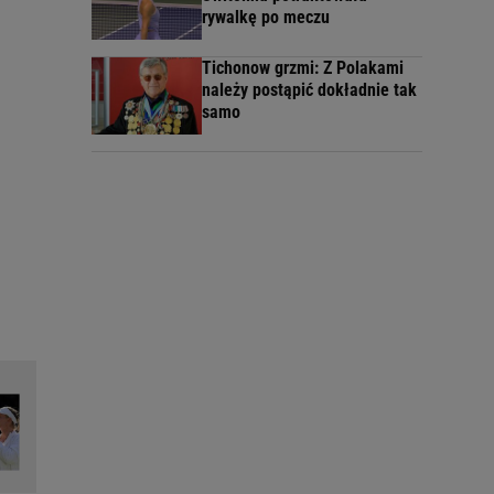
rywalkę po meczu
Tichonow grzmi: Z Polakami
należy postąpić dokładnie tak
samo