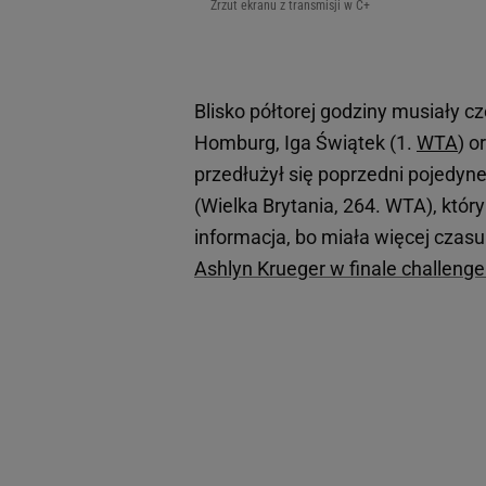
Zrzut ekranu z transmisji w C+
Blisko półtorej godziny musiały 
Homburg, Iga Świątek (1.
WTA
) o
przedłużył się poprzedni pojedyn
(Wielka Brytania, 264. WTA), który
informacja, bo miała więcej czasu
Ashlyn Krueger w finale challeng