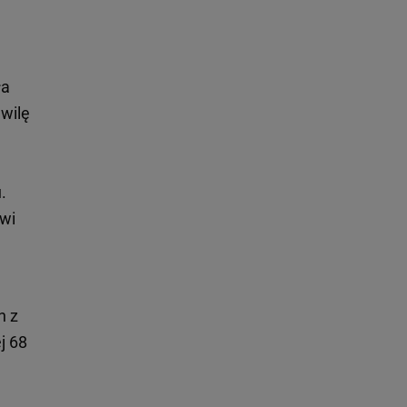
ła
wilę
.
wi
h z
j 68