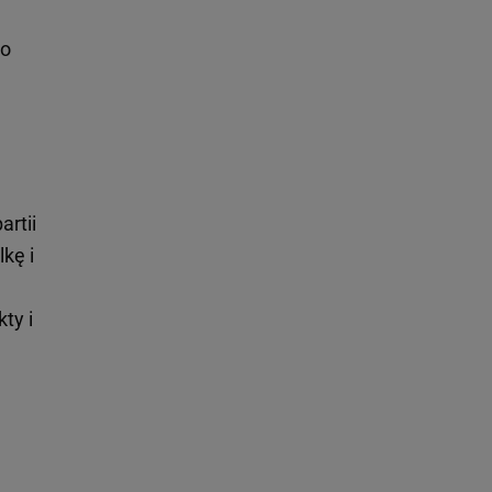
do
artii
kę i
ty i