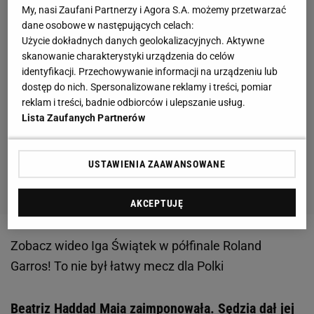
My, nasi Zaufani Partnerzy i Agora S.A. możemy przetwarzać
dane osobowe w następujących celach:
Użycie dokładnych danych geolokalizacyjnych. Aktywne
skanowanie charakterystyki urządzenia do celów
identyfikacji. Przechowywanie informacji na urządzeniu lub
dostęp do nich. Spersonalizowane reklamy i treści, pomiar
reklam i treści, badnie odbiorców i ulepszanie usług.
Lista Zaufanych Partnerów
USTAWIENIA ZAAWANSOWANE
AKCEPTUJĘ
Zobacz wideo
Iga Świątek w półfinale Roland
Garros! To nie był łatwy mecz dla Polki
Beatriz Haddad Maia zaimponowała. Sędzia dał jej