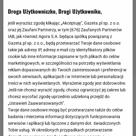
Droga Użytkowniczko, Drogi Użytkowniku,
jeśli wyrazisz zgodę klikając „Akceptuję”, Gazeta.pl sp. z o.o.
oraz jej Zaufani Partnerzy, w tym [
676
] Zaufanych Partnerów
IAB, jak również Agora S.A. będąca spółką powiązaną z
Gazeta.pl sp. z o.o., będą przetwarzać Twoje dane osobowe
takie jak adresy IP, adresy e-mail czy identyfikatory plików
cookie lub inne informacje zapisane w tych plikach do celów
marketingowych, w szczególności na potrzeby wyświetlania
reklam dopasowanych do Twoich zainteresowań i preferencji w
swoich serwisach, aplikacjach i w Internecie lub personalizacji
treści w nich wyświetlanych. Wyrażenie zgody jest dobrowolne.
Iga Świątek w półfinale Rolanda Garrosa toczy
Jeśli nie chcesz wyrazić zgody, chcesz ograniczyć jej zakres lub
pasjonujący bój z Brazylijką Beatriz Haddad Maią
chcesz wycofać zgodę uprzednio udzieloną przejdź do
„Ustawień Zaawansowanych”.
(14. WTA).
Polka
wygrała pierwszego seta 6:2, ale w
Twoje dane osobowe mogą być przetwarzane także do celów
drugim napotkała nieco większy opór ze strony
badania i mierzenia informacji dotyczących funkcjonowania
rywalki. Mimo iż o losach partii może zdecydować
serwisów i aplikacji lub łączone z danymi dot. świadczonych
Tobie usług. W określonych przypadkach przetwarzanie
każda piłka, panie pokazują, że nie ma miejsca na