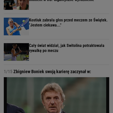
Kostiuk zabrała głos przed meczem ze Świątek.
"Jestem ciekawa..."
Cały świat widział, jak Switolina potraktowała
rywalkę po meczu
1/15
Zbigniew Boniek swoją karierę zaczynał w: