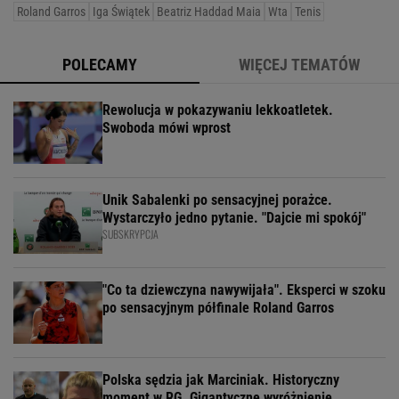
Roland Garros
Iga Świątek
Beatriz Haddad Maia
Wta
Tenis
POLECAMY
WIĘCEJ TEMATÓW
Rewolucja w pokazywaniu lekkoatletek.
Swoboda mówi wprost
Unik Sabalenki po sensacyjnej porażce.
Wystarczyło jedno pytanie. "Dajcie mi spokój"
SUBSKRYPCJA
"Co ta dziewczyna nawywijała". Eksperci w szoku
po sensacyjnym półfinale Roland Garros
Polska sędzia jak Marciniak. Historyczny
moment w RG. Gigantyczne wyróżnienie