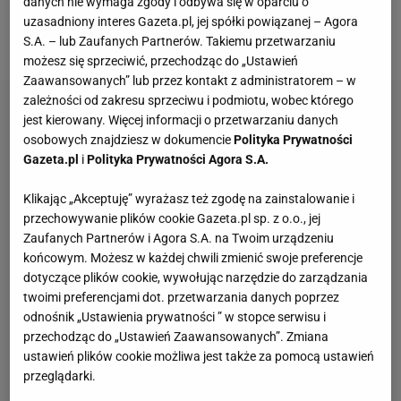
danych nie wymaga zgody i odbywa się w oparciu o
kombinowanie i nieczyste gierki. Postawa Haddad
uzasadniony interes Gazeta.pl, jej spółki powiązanej – Agora
Mai może budzić nie lada szacunek.
S.A. – lub Zaufanych Partnerów. Takiemu przetwarzaniu
możesz się sprzeciwić, przechodząc do „Ustawień
Zaawansowanych” lub przez kontakt z administratorem – w
zależności od zakresu sprzeciwu i podmiotu, wobec którego
jest kierowany. Więcej informacji o przetwarzaniu danych
osobowych znajdziesz w dokumencie
Polityka Prywatności
Gazeta.pl
i
Polityka Prywatności Agora S.A.
Klikając „Akceptuję” wyrażasz też zgodę na zainstalowanie i
przechowywanie plików cookie Gazeta.pl sp. z o.o., jej
Zaufanych Partnerów i Agora S.A. na Twoim urządzeniu
końcowym. Możesz w każdej chwili zmienić swoje preferencje
dotyczące plików cookie, wywołując narzędzie do zarządzania
twoimi preferencjami dot. przetwarzania danych poprzez
odnośnik „Ustawienia prywatności ” w stopce serwisu i
przechodząc do „Ustawień Zaawansowanych”. Zmiana
ustawień plików cookie możliwa jest także za pomocą ustawień
przeglądarki.