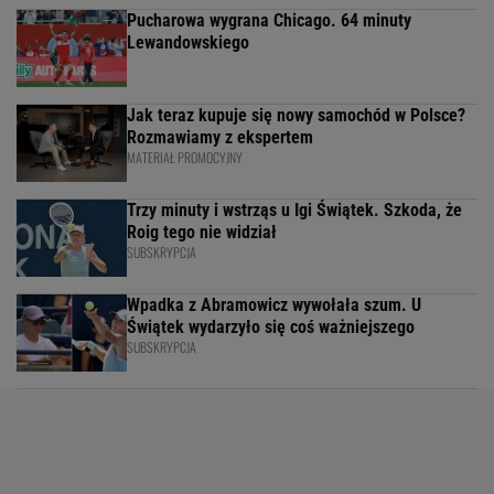
Pucharowa wygrana Chicago. 64 minuty
Lewandowskiego
Jak teraz kupuje się nowy samochód w Polsce?
Rozmawiamy z ekspertem
MATERIAŁ PROMOCYJNY
Trzy minuty i wstrząs u Igi Świątek. Szkoda, że
Roig tego nie widział
SUBSKRYPCJA
Wpadka z Abramowicz wywołała szum. U
Świątek wydarzyło się coś ważniejszego
SUBSKRYPCJA