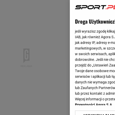
Droga Użytkownicz
jeśli wyrazisz zgodę klika
IAB, jak również Agora S
jak adresy IP, adresy e-m
marketingowych, w szcze
w swoich serwisach, aplik
dobrowolne. Jeśli nie ch
przejdź do „Ustawień Z
Twoje dane osobowe mogą
serwisów i aplikacji lub
danych nie wymaga zgody 
lub Zaufanych Partnerów
lub przez kontakt z admi
Więcej informacji o prz
Prywatności Agora S.A.