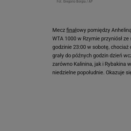
Fot. Gregorio Borgia / AP
Mecz
finał
owy pomiędzy Anheliną 
WTA 1000 w Rzymie przyniósł ze s
godzinie 23:00 w sobotę, chociaż 
grały do późnych godzin dzień wcz
zarówno Kalinina, jak i Rybakina w
niedzielne popołudnie. Okazuje się,