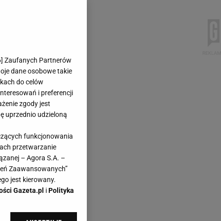
6
] Zaufanych Partnerów
woje dane osobowe takie
likach do celów
teresowań i preferencji
ażenie zgody jest
dę uprzednio udzieloną
yczących funkcjonowania
kach przetwarzanie
ązanej – Agora S.A. –
awień Zaawansowanych”
go jest kierowany.
ości Gazeta.pl
i
Polityka