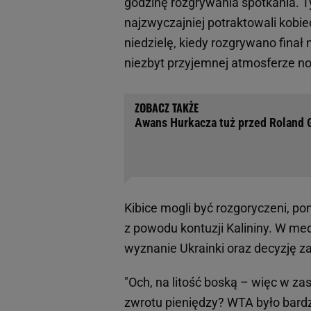
godzinę rozgrywania spotkania. T
najzwyczajniej potraktowali kobie
niedzielę, kiedy rozgrywano finał 
niezbyt przyjemnej atmosferze n
Awans Hurkacza tuż przed Roland 
Kibice mogli być rozgoryczeni, po
z powodu kontuzji Kalininy. W me
wyznanie Ukrainki oraz decyzję 
"Och, na litość boską – więc w za
zwrotu pieniędzy? WTA było bardz