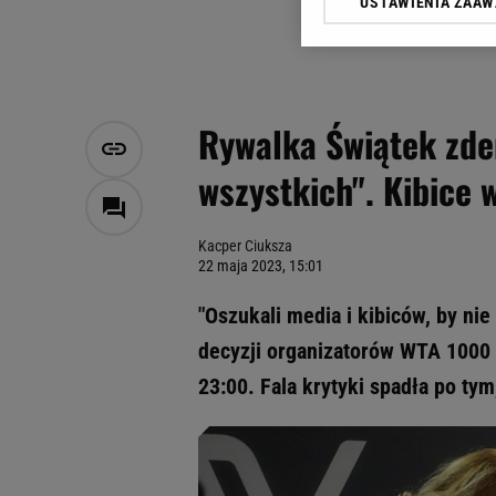
USTAWIENIA ZAA
Klikając „Akceptuję” wyra
Zaufanych Partnerów i A
dotyczące plików cookie,
odnośnik „Ustawienia pr
plików cookie możliwa je
Rywalka Świątek zde
My, nasi Zaufani Partne
wszystkich". Kibice 
Użycie dokładnych danych
Przechowywanie informacji
badnie odbiorców i uleps
Kacper Ciuksza
22 maja 2023, 15:01
"Oszukali media i kibiców, by nie
decyzji organizatorów WTA 1000 
23:00. Fala krytyki spadła po tym