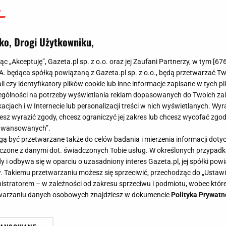
ko, Drogi Użytkowniku,
jąc „Akceptuję”, Gazeta.pl sp. z o.o. oraz jej Zaufani Partnerzy, w tym [
67
.A. będąca spółką powiązaną z Gazeta.pl sp. z o.o., będą przetwarzać T
ail czy identyfikatory plików cookie lub inne informacje zapisane w tych p
gólności na potrzeby wyświetlania reklam dopasowanych do Twoich zain
acjach i w Internecie lub personalizacji treści w nich wyświetlanych. Wyr
cesz wyrazić zgody, chcesz ograniczyć jej zakres lub chcesz wycofać zgo
aawansowanych”.
 być przetwarzane także do celów badania i mierzenia informacji dot
 łączone z danymi dot. świadczonych Tobie usług. W określonych przypad
i odbywa się w oparciu o uzasadniony interes Gazeta.pl, jej spółki powi
. Takiemu przetwarzaniu możesz się sprzeciwić, przechodząc do „Ust
nistratorem – w zależności od zakresu sprzeciwu i podmiotu, wobec które
etwarzaniu danych osobowych znajdziesz w dokumencie
Polityka Prywatn