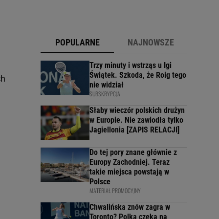
POPULARNE
NAJNOWSZE
Trzy minuty i wstrząs u Igi
Świątek. Szkoda, że Roig tego
ch
nie widział
SUBSKRYPCJA
Słaby wieczór polskich drużyn
w Europie. Nie zawiodła tylko
Jagiellonia [ZAPIS RELACJI]
Do tej pory znane głównie z
Europy Zachodniej. Teraz
takie miejsca powstają w
Polsce
MATERIAŁ PROMOCYJNY
Chwalińska znów zagra w
Toronto? Polka czeka na