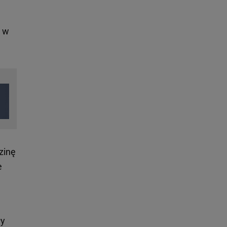
m w
zinę
e
ły