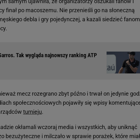
ym samym ujawniła, że organizatorzy oszukali fanów i
cy finał po macoszemu. Nie przenieśli go na słoneczną
męskiego debla i gry pojedynczej, a kazali siedzieć fano
ocy.
Garros. Tak wygląda najnowszy ranking ATP
nieważ mecz rozegrano zbyt późno i trwał on jedynie god
diach społecznościowych pojawiły się wpisy komentując
zarządców
turnieju
.
sadzie okłamali wczoraj media i wszystkich, aby uniknąć
o bezużyteczne i milczało w sprawie porażek, które mia