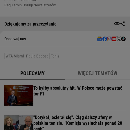
Dziękujemy za przeczytanie
Obserwuj nas
WTA Miami
Paula Badosa
Tenis
POLECAMY
WIĘCEJ TEMATÓW
To byłby absolutny hit. W Polsce może powstać
tor F1
"Dotykał, ocierał się". Ciąg dalszy afery w
polskim tenisie. "Komisja wysłuchała ponad 20
osób"