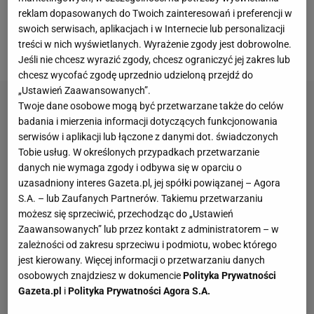
faworytce niespodziewane problemy. Spotkanie
reklam dopasowanych do Twoich zainteresowań i preferencji w
trwało prawie aż trzy godziny i zakończyło się
swoich serwisach, aplikacjach i w Internecie lub personalizacji
treści w nich wyświetlanych. Wyrażenie zgody jest dobrowolne.
zwycięstwem Badosy 7:6(7-2), 4:6, 6:2.
Jeśli nie chcesz wyrazić zgody, chcesz ograniczyć jej zakres lub
chcesz wycofać zgodę uprzednio udzieloną przejdź do
„Ustawień Zaawansowanych”.
Twoje dane osobowe mogą być przetwarzane także do celów
badania i mierzenia informacji dotyczących funkcjonowania
serwisów i aplikacji lub łączone z danymi dot. świadczonych
Tobie usług. W określonych przypadkach przetwarzanie
danych nie wymaga zgody i odbywa się w oparciu o
uzasadniony interes Gazeta.pl, jej spółki powiązanej – Agora
S.A. – lub Zaufanych Partnerów. Takiemu przetwarzaniu
możesz się sprzeciwić, przechodząc do „Ustawień
Zaawansowanych” lub przez kontakt z administratorem – w
zależności od zakresu sprzeciwu i podmiotu, wobec którego
jest kierowany. Więcej informacji o przetwarzaniu danych
osobowych znajdziesz w dokumencie
Polityka Prywatności
Gazeta.pl
i
Polityka Prywatności Agora S.A.