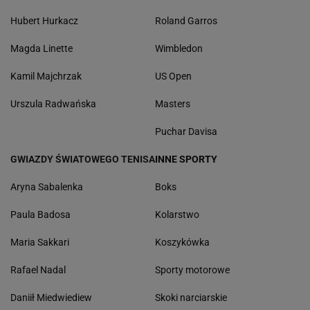
Hubert Hurkacz
Roland Garros
Magda Linette
Wimbledon
Kamil Majchrzak
US Open
Urszula Radwańska
Masters
Puchar Davisa
GWIAZDY ŚWIATOWEGO TENISA
INNE SPORTY
Aryna Sabalenka
Boks
Paula Badosa
Kolarstwo
Maria Sakkari
Koszykówka
Rafael Nadal
Sporty motorowe
Daniił Miedwiediew
Skoki narciarskie