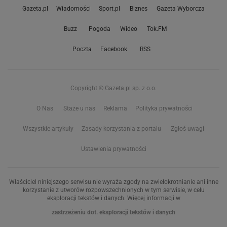
Gazeta.pl
Wiadomości
Sport.pl
Biznes
Gazeta Wyborcza
Buzz
Pogoda
Wideo
Tok.FM
Poczta
Facebook
RSS
Copyright © Gazeta.pl sp. z o.o.
O Nas
Staże u nas
Reklama
Polityka prywatności
Wszystkie artykuły
Zasady korzystania z portalu
Zgłoś uwagi
Ustawienia prywatności
Właściciel niniejszego serwisu nie wyraża zgody na zwielokrotnianie ani inne
korzystanie z utworów rozpowszechnionych w tym serwisie, w celu
eksploracji tekstów i danych. Więcej informacji w
zastrzeżeniu dot. eksploracji tekstów i danych