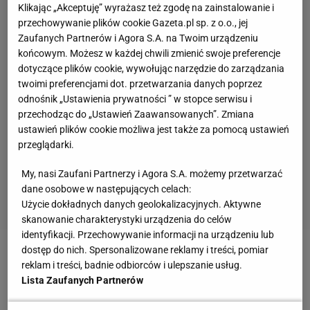
Klikając „Akceptuję” wyrażasz też zgodę na zainstalowanie i
przechowywanie plików cookie Gazeta.pl sp. z o.o., jej
Zaufanych Partnerów i Agora S.A. na Twoim urządzeniu
końcowym. Możesz w każdej chwili zmienić swoje preferencje
dotyczące plików cookie, wywołując narzędzie do zarządzania
twoimi preferencjami dot. przetwarzania danych poprzez
odnośnik „Ustawienia prywatności ” w stopce serwisu i
przechodząc do „Ustawień Zaawansowanych”. Zmiana
ustawień plików cookie możliwa jest także za pomocą ustawień
przeglądarki.
My, nasi Zaufani Partnerzy i Agora S.A. możemy przetwarzać
dane osobowe w następujących celach:
Użycie dokładnych danych geolokalizacyjnych. Aktywne
skanowanie charakterystyki urządzenia do celów
identyfikacji. Przechowywanie informacji na urządzeniu lub
dostęp do nich. Spersonalizowane reklamy i treści, pomiar
Zobacz wideo
Historyczny moment dla polskiego
reklam i treści, badnie odbiorców i ulepszanie usług.
tenisa. "Trudno to będzie powtórzyć"
Lista Zaufanych Partnerów