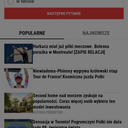
w tenisie
NASTĘPNE PYTANIE
POPULARNE
NAJNOWSZE
Hurkacz miał już piłki meczowe. Bolesna
porażka w Montrealu! [ZAPIS RELACJI]
Niewiadoma-Phinney wygrywa królewski etap
Tour de France! Kosmiczna jazda Polki
Second home nad morzem zyskuje na
popularności. Coraz więcej osób wybiera ten
model inwestowania
MATERIAŁ PROMOCYJNY
Sensacja w Toronto! Pogromczyni Polki nie dała
rady 89. tenisistce świata