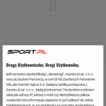
Droga Użytkowniczko, Drogi Użytkowniku,
jeśli wyrazisz zgodę klikając „Akceptuję”, Gazeta.pl sp. z o.o.
Paula Badosa (21.
WTA
) wywalczyła w czwartek
oraz jej Zaufani Partnerzy, w tym [
676
] Zaufanych Partnerów
awans do III rundy turnieju WTA 1000 w Miami.
IAB, jak również Agora S.A. będąca spółką powiązaną z
Hiszpanka w pierwszym
meczu
zmierzyła się z
Gazeta.pl sp. z o.o., będą przetwarzać Twoje dane osobowe
Niemką Laurą Siegemund (114. WTA). Znacznie
takie jak adresy IP, adresy e-mail czy identyfikatory plików
cookie lub inne informacje zapisane w tych plikach do celów
niżej sklasyfikowana zawodniczka sprawiła
marketingowych, w szczególności na potrzeby wyświetlania