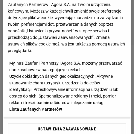
Zaufanych Partnerów i Agora S.A. na Twoim urządzeniu
końcowym. Możesz w każdej chwili zmienić swoje preferencje
dotyczące plików cookie, wywołując narzędzie do zarządzania
twoimi preferencjami dot. przetwarzania danych poprzez
odnośnik „Ustawienia prywatności ” w stopce serwisu i
przechodząc do „Ustawień Zaawansowanych”. Zmiana
ustawień plików cookie możliwa jest także za pomocą ustawień
przeglądarki.
Zobacz wideo
Historyczny moment dla polskiego
My, nasi Zaufani Partnerzy i Agora S.A. możemy przetwarzać
tenisa. "Trudno to będzie powtórzyć"
dane osobowe w następujących celach:
Użycie dokładnych danych geolokalizacyjnych. Aktywne
skanowanie charakterystyki urządzenia do celów
Magda Linette zachwyciła w meczu z Rodiną.
identyfikacji. Przechowywanie informacji na urządzeniu lub
Rywalka była bezradna
dostęp do nich. Spersonalizowane reklamy i treści, pomiar
reklam i treści, badnie odbiorców i ulepszanie usług.
Lista Zaufanych Partnerów
Linette rozpoczęła znakomicie, szybko odskakując
na 4:0 z dwoma przełamaniami. Choć później
rywalka starała się jeszcze walczyć, set zakończył
USTAWIENIA ZAAWANSOWANE