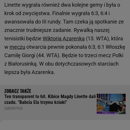
Linette wygrała również dwa kolejne gemy i była o
krok od zwycięstwa. Finalnie wygrała 6:3, 6:4 i
awansowała do III rundy. Tam czeka ją spotkanie ze
znacznie trudniejsze zadanie. Rywalką naszej
tenisistki będzie
Wiktoria Azarenka
(13. WTA), która
w
meczu
otwarcia pewnie pokonała 6:3, 6:1 Włoszkę
Camilę Giorgi (44. WTA). Będzie to trzeci mecz Polki
z Białorusinką. W obu dotychczasowych starciach
lepsza była Azarenka.
Ten transparent to hit. Kibice Magdy Linette dali
czadu. "Babcia Ela trzyma kciuki"
SUBSKRYPCJA