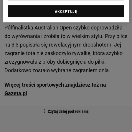
się zwycięstwem Polki 6:3. Na początku drugiej partii
lepiej prezentowała się z kolei Rosjanka, która po
AKCEPTUJĘ
przełamaniu w czwartym gemie wyszła na 3:1.
Półfinalistka Australian Open szybko doprowadziła
do wyrównania i zrobiła to w wielkim stylu. Przy piłce
na 3:3 popisała się rewelacyjnym dropshotem. Jej
zagranie totalnie zaskoczyło rywalkę, która szybko
zrezygnowała z próby dobiegnięcia do piłki.
Dodatkowo zostało wybrane zagraniem dnia.
Więcej treści sportowych znajdziesz też na
Gazeta.pl