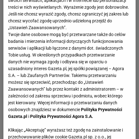
swoich serwisach, aplikacjach i w Internecie lub personalizacji
treści w nich wyświetlanych. Wyrażenie zgody jest dobrowolne.
Jeśli nie chcesz wyrazić zgody, chcesz ograniczyć jej zakres lub
chcesz wycofać zgodę uprzednio udzieloną przejdź do
„Ustawień Zaawansowanych”.
Twoje dane osobowe mogą być przetwarzane także do celów
badania i mierzenia informacji dotyczących funkcjonowania
serwisów i aplikacji lub łączone z danymi dot. świadczonych
Tobie usług. W określonych przypadkach przetwarzanie
danych nie wymaga zgody i odbywa się w oparciu o
uzasadniony interes Gazeta.pl, jej spółki powiązanej – Agora
S.A. – lub Zaufanych Partnerów. Takiemu przetwarzaniu
możesz się sprzeciwić, przechodząc do „Ustawień
Zaawansowanych” lub przez kontakt z administratorem – w
zależności od zakresu sprzeciwu i podmiotu, wobec którego
jest kierowany. Więcej informacji o przetwarzaniu danych
osobowych znajdziesz w dokumencie
Polityka Prywatności
Gazeta.pl
i
Polityka Prywatności Agora S.A.
Klikając „Akceptuję” wyrażasz też zgodę na zainstalowanie i
przechowywanie plików cookie Gazeta.pl sp. z o.o., jej