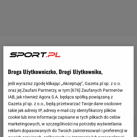
Magda Linette (19.
WTA
) w ostatnim czasie nie
notowała najlepszych występów. Udział w turniejach
w Austin i Indian Wells kończyła już na I rundzie, a
Droga Użytkowniczko, Drogi Użytkowniku,
kolejną szansą był dla niej turniej WTA 1000 w
jeśli wyrazisz zgodę klikając „Akceptuję”, Gazeta.pl sp. z o.o.
Miami. Polka rozpoczęła rywalizację od II rundy i po
oraz jej Zaufani Partnerzy, w tym [
676
] Zaufanych Partnerów
solidnym
meczu
pokonała znacznie niżej notowaną
IAB, jak również Agora S.A. będąca spółką powiązaną z
Rosjankę Jewgieniję Rodinę (369. WTA).
Gazeta.pl sp. z o.o., będą przetwarzać Twoje dane osobowe
takie jak adresy IP, adresy e-mail czy identyfikatory plików
cookie lub inne informacje zapisane w tych plikach do celów
marketingowych, w szczególności na potrzeby wyświetlania
reklam dopasowanych do Twoich zainteresowań i preferencji w