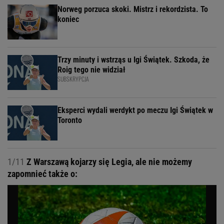
Norweg porzuca skoki. Mistrz i rekordzista. To
koniec
Trzy minuty i wstrząs u Igi Świątek. Szkoda, że
Roig tego nie widział
SUBSKRYPCJA
Eksperci wydali werdykt po meczu Igi Świątek w
Toronto
1/11
Z Warszawą kojarzy się Legia, ale nie możemy
zapomnieć także o: