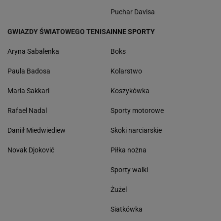
Puchar Davisa
GWIAZDY ŚWIATOWEGO TENISA
INNE SPORTY
Aryna Sabalenka
Boks
Paula Badosa
Kolarstwo
Maria Sakkari
Koszykówka
Rafael Nadal
Sporty motorowe
Daniił Miedwiediew
Skoki narciarskie
Novak Djoković
Piłka nożna
Sporty walki
Żużel
Siatkówka