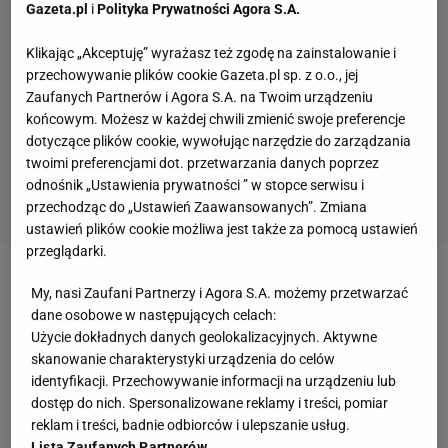
Gazeta.pl
i
Polityka Prywatności Agora S.A.
Klikając „Akceptuję” wyrażasz też zgodę na zainstalowanie i
przechowywanie plików cookie Gazeta.pl sp. z o.o., jej
Zaufanych Partnerów i Agora S.A. na Twoim urządzeniu
końcowym. Możesz w każdej chwili zmienić swoje preferencje
dotyczące plików cookie, wywołując narzędzie do zarządzania
twoimi preferencjami dot. przetwarzania danych poprzez
odnośnik „Ustawienia prywatności ” w stopce serwisu i
przechodząc do „Ustawień Zaawansowanych”. Zmiana
ustawień plików cookie możliwa jest także za pomocą ustawień
przeglądarki.
Zobacz wideo
Najman odpowiada na zaczepki.
My, nasi Zaufani Partnerzy i Agora S.A. możemy przetwarzać
dane osobowe w następujących celach:
"Żeby jeszcze za to płacili"
Użycie dokładnych danych geolokalizacyjnych. Aktywne
skanowanie charakterystyki urządzenia do celów
Awaria przed półfinałem Indian Wells.
identyfikacji. Przechowywanie informacji na urządzeniu lub
dostęp do nich. Spersonalizowane reklamy i treści, pomiar
Organizatorzy walczyli z nagłośnieniem i hawk
reklam i treści, badnie odbiorców i ulepszanie usług.
eyem, ale zawodniczki cierpliwie czekały
Lista Zaufanych Partnerów