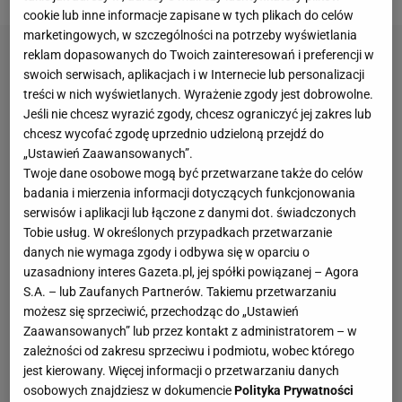
cookie lub inne informacje zapisane w tych plikach do celów
marketingowych, w szczególności na potrzeby wyświetlania
reklam dopasowanych do Twoich zainteresowań i preferencji w
swoich serwisach, aplikacjach i w Internecie lub personalizacji
treści w nich wyświetlanych. Wyrażenie zgody jest dobrowolne.
Jeśli nie chcesz wyrazić zgody, chcesz ograniczyć jej zakres lub
chcesz wycofać zgodę uprzednio udzieloną przejdź do
„Ustawień Zaawansowanych”.
Twoje dane osobowe mogą być przetwarzane także do celów
badania i mierzenia informacji dotyczących funkcjonowania
serwisów i aplikacji lub łączone z danymi dot. świadczonych
Tobie usług. W określonych przypadkach przetwarzanie
danych nie wymaga zgody i odbywa się w oparciu o
uzasadniony interes Gazeta.pl, jej spółki powiązanej – Agora
S.A. – lub Zaufanych Partnerów. Takiemu przetwarzaniu
możesz się sprzeciwić, przechodząc do „Ustawień
Zaawansowanych” lub przez kontakt z administratorem – w
zależności od zakresu sprzeciwu i podmiotu, wobec którego
jest kierowany. Więcej informacji o przetwarzaniu danych
osobowych znajdziesz w dokumencie
Polityka Prywatności