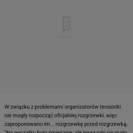
W związku z problemami organizatorów tenisistki
nie mogły rozpocząć oficjalniej rozgrzewki, więc
zaproponowano im... rozgrzewkę przed rozgrzewką.
"Na początku było śmiesznie, ale teraz robi się mało