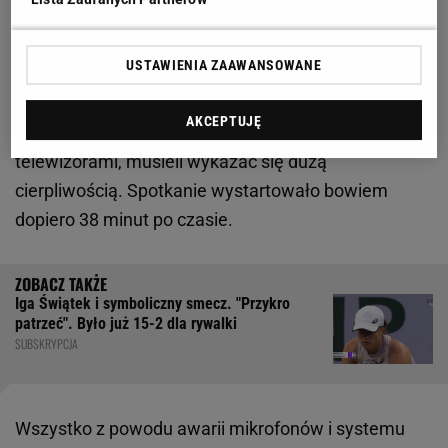
Półfinałowy mecz Indian Wells pomiędzy Sabalenką
USTAWIENIA ZAAWANSOWANE
a Sakkari zaplanowany był na godzinę 23:00 czasu
polskiego
. Zarówno zawodniczki, jak i kibice na
AKCEPTUJĘ
trybunach, a także ci zgromadzeni przed
telewizorami, musieli wykazać się dużą
cierpliwością. Spotkanie wystartowało bowiem
dopiero 38 minut po czasie.
Iga Świątek i symboliczny smecz. "Przykro
patrzeć". Było już 15-2 dla rywalki
SUBSKRYPCJA
Wszystko z powodu awarii mikrofonów i systemu