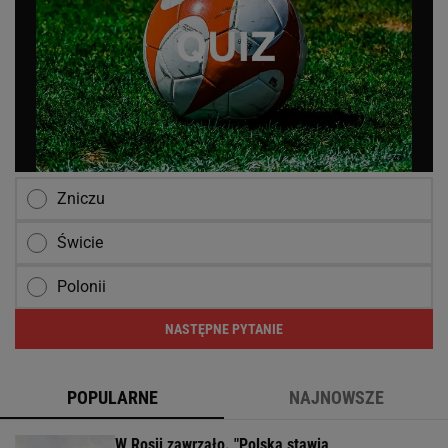
Zniczu
Świcie
Polonii
NASTĘPNE PYTANIE
POPULARNE
NAJNOWSZE
W Rosji zawrzało. "Polska stawia