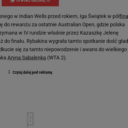
OTWÓRZ GALERIĘ
(4)
nego w Indian Wells przed rokiem, Iga Świątek w pół
fin
ę do rewanżu za ostatnie Australian Open, gdzie polska
rzymana w IV rundzie właśnie przez Kazaszkę Jelenę
ż do finału. Rybakina wygrała tamto spotkanie dość gład
dkucie się za tamto niepowodzenie i awans do wielkiego
inka
Aryna Sabalenka
(WTA 2).