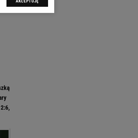
AKCEPTUJĘ
l sp. z o.o., jej
ić swoje preferencje
arzania danych poprzez
ych”. Zmiana ustawień
ach:
 celów identyfikacji.
omiar reklam i treści,
szką
ary
2:6,