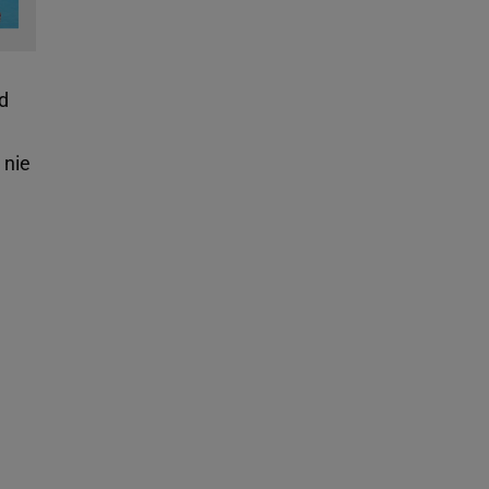
od
 nie