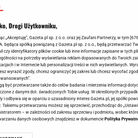
ko, Drogi Użytkowniku,
jąc „Akceptuję”, Gazeta.pl sp. z o.o. oraz jej Zaufani Partnerzy, w tym [
67
.A. będąca spółką powiązaną z Gazeta.pl sp. z o.o., będą przetwarzać T
ail czy identyfikatory plików cookie lub inne informacje zapisane w tych p
gólności na potrzeby wyświetlania reklam dopasowanych do Twoich zain
acjach i w Internecie lub personalizacji treści w nich wyświetlanych. Wyr
cesz wyrazić zgody, chcesz ograniczyć jej zakres lub chcesz wycofać zgo
aawansowanych”.
 być przetwarzane także do celów badania i mierzenia informacji dot
 łączone z danymi dot. świadczonych Tobie usług. W określonych przypad
i odbywa się w oparciu o uzasadniony interes Gazeta.pl, jej spółki powi
. Takiemu przetwarzaniu możesz się sprzeciwić, przechodząc do „Ust
nistratorem – w zależności od zakresu sprzeciwu i podmiotu, wobec które
etwarzaniu danych osobowych znajdziesz w dokumencie
Polityka Prywatn