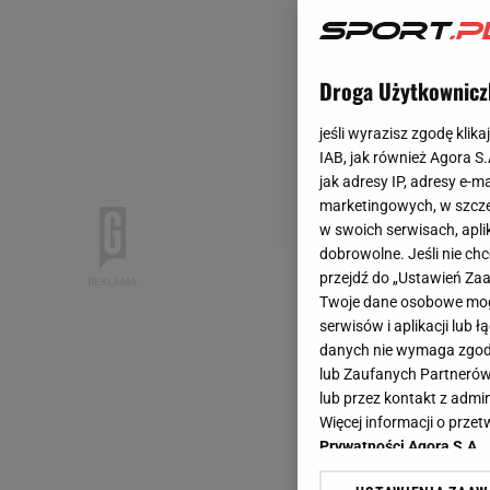
Droga Użytkownicz
jeśli wyrazisz zgodę klika
IAB, jak również Agora S
jak adresy IP, adresy e-m
marketingowych, w szcze
w swoich serwisach, aplik
dobrowolne. Jeśli nie ch
przejdź do „Ustawień Z
Twoje dane osobowe mogą
serwisów i aplikacji lub
danych nie wymaga zgody 
lub Zaufanych Partnerów
lub przez kontakt z admi
Więcej informacji o prz
Prywatności Agora S.A.