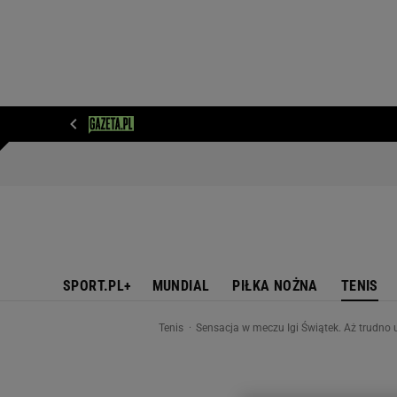
WIADOMOŚCI
NEXT
SPORT
PLOTEK
D
SPORT.PL+
MUNDIAL
PIŁKA NOŻNA
TENIS
Tenis
Sensacja w meczu Igi Świątek. Aż trudno 