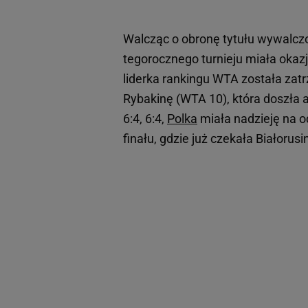
Walcząc o obronę tytułu wywalczo
tegorocznego turnieju miała okazj
liderka rankingu WTA została zat
Rybakinę (WTA 10), która doszła a
6:4, 6:4,
Polka
miała nadzieję na o
finału, gdzie już czekała Białorus