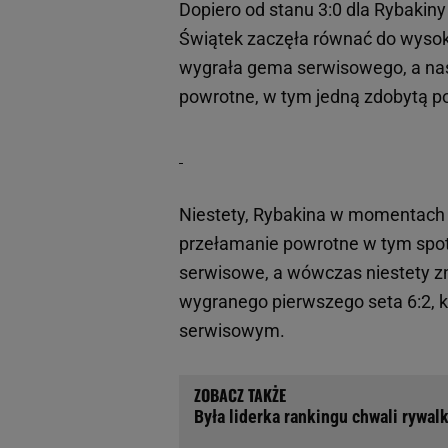
Dopiero od stanu 3:0 dla Rybakiny 
Świątek zaczęła równać do wyso
wygrała gema serwisowego, a nas
powrotne, w tym jedną zdobytą po
Niestety, Rybakina w momentach z
przełamanie powrotne w tym spot
serwisowe, a wówczas niestety zn
wygranego pierwszego seta 6:2,
serwisowym.
Była liderka rankingu chwali rywal