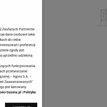
6
] Zaufanych Partnerów
woje dane osobowe takie
likach do celów
teresowań i preferencji
ażenie zgody jest
dę uprzednio udzieloną
yczących funkcjonowania
kach przetwarzanie
ązanej – Agora S.A. –
awień Zaawansowanych”
go jest kierowany.
ości Gazeta.pl
i
Polityka