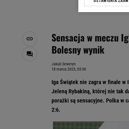
USTAWIENIA ZAA
Klikając „Akceptuję” wyra
Zaufanych Partnerów i A
dotyczące plików cookie,
odnośnik „Ustawienia pr
plików cookie możliwa je
Sensacja w meczu Igi
My, nasi Zaufani Partne
Bolesny wynik
Użycie dokładnych danych
Przechowywanie informacji
badnie odbiorców i uleps
Jakub Seweryn
18 marca 2023, 03:36
Iga Świątek nie zagra w finale w 
Jeleną Rybakiną, której nie tak 
porażki są sensacyjne. Polka w 
2:6.