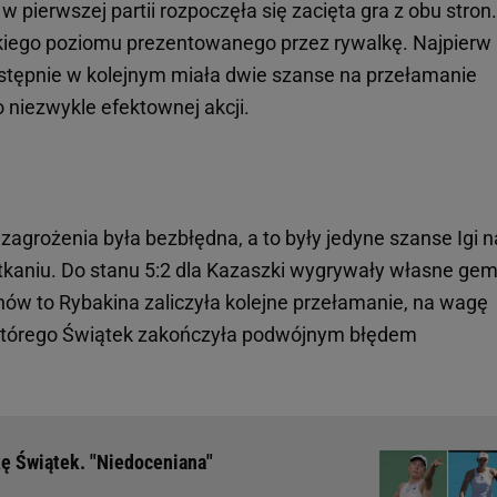
w pierwszej partii rozpoczęła się zacięta gra z obu stron.
kiego poziomu prezentowanego przez rywalkę. Najpierw
tępnie w kolejnym miała dwie szanse na przełamanie
 niezwykle efektownej akcji.
agrożenia była bezbłędna, a to były jedyne szanse Igi n
kaniu. Do stanu 5:2 dla Kazaszki wygrywały własne ge
ów to Rybakina zaliczyła kolejne przełamanie, na wagę
 którego Świątek zakończyła podwójnym błędem
kę Świątek. "Niedoceniana"