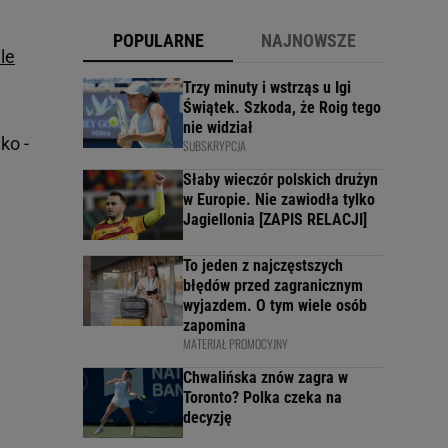
POPULARNE
NAJNOWSZE
ale
Trzy minuty i wstrząs u Igi
Świątek. Szkoda, że Roig tego
nie widział
ko -
SUBSKRYPCJA
Słaby wieczór polskich drużyn
w Europie. Nie zawiodła tylko
Jagiellonia [ZAPIS RELACJI]
To jeden z najczęstszych
błędów przed zagranicznym
wyjazdem. O tym wiele osób
zapomina
MATERIAŁ PROMOCYJNY
Chwalińska znów zagra w
Toronto? Polka czeka na
decyzję