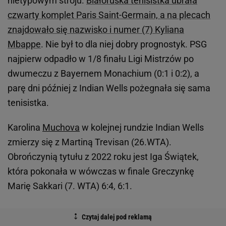
nietypowym stroju.
Białoruska tenisistka ubrała
czwarty komplet Paris Saint-Germain, a na plecach
znajdowało się nazwisko i numer (7) Kyliana
Mbappe
. Nie był to dla niej dobry prognostyk. PSG
najpierw odpadło w 1/8 finału Ligi Mistrzów po
dwumeczu z Bayernem Monachium (0:1 i 0:2), a
parę dni później z Indian Wells pożegnała się sama
tenisistka.
Karolina
Muchova
w kolejnej rundzie Indian Wells
zmierzy się z Martiną Trevisan (26.WTA).
Obrończynią tytułu z 2022 roku jest Iga Świątek,
która pokonała w wówczas w finale Greczynkę
Marię Sakkari (7. WTA) 6:4, 6:1.