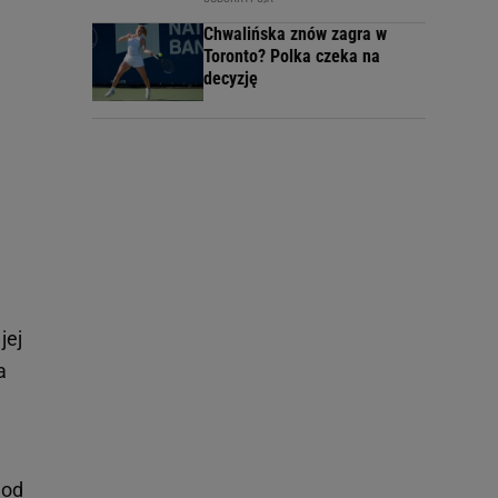
Chwalińska znów zagra w
Toronto? Polka czeka na
decyzję
jej
a
 od