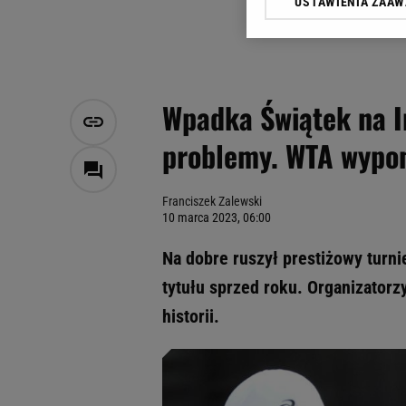
USTAWIENIA ZAA
Klikając „Akceptuję” wyra
Zaufanych Partnerów i A
dotyczące plików cookie,
odnośnik „Ustawienia pr
plików cookie możliwa je
Wpadka Świątek na I
My, nasi Zaufani Partne
problemy. WTA wypo
Użycie dokładnych danych
Przechowywanie informacji
badnie odbiorców i uleps
Franciszek Zalewski
10 marca 2023, 06:00
Na dobre ruszył prestiżowy turni
tytułu sprzed roku. Organizatorz
historii.