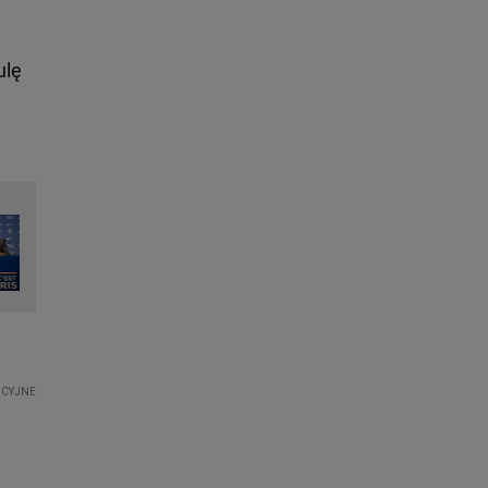
a
ulę