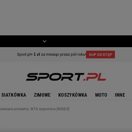
ZIECKO
MOTO
SIATKÓWKA
ZIMOWE
KOSZYKÓWKA
MOTO
INNE
odziewane problemy. WTA wypomina [WIDEO]