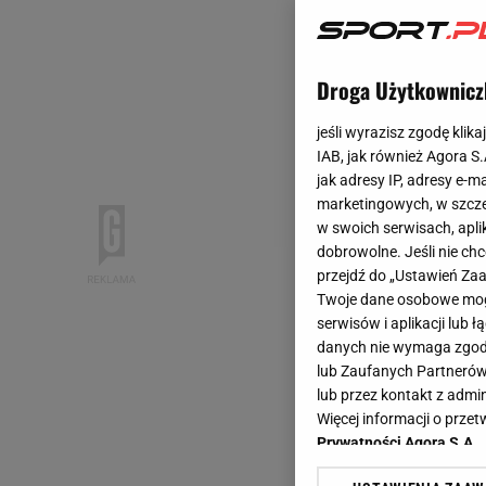
Droga Użytkownicz
jeśli wyrazisz zgodę klika
IAB, jak również Agora S
jak adresy IP, adresy e-m
marketingowych, w szcze
w swoich serwisach, aplik
dobrowolne. Jeśli nie ch
przejdź do „Ustawień Z
Twoje dane osobowe mogą
serwisów i aplikacji lub
danych nie wymaga zgody 
lub Zaufanych Partnerów
lub przez kontakt z admi
Więcej informacji o prz
Prywatności Agora S.A.