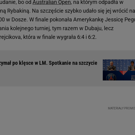
udanie, bo od
Australian Open
, na którym odpadła w
ną Rybakiną. Na szczęście szybko udało się jej wrócić n
500 w Dosze. W finale pokonała Amerykankę Jessicę Peg
rania kolejnego turniej, tym razem w Dubaju, lecz
ejcikova, która w finale wygrała 6:4 i 6:2.
rzymał po klęsce w LM. Spotkanie na szczycie