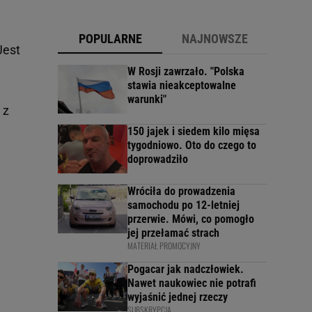
POPULARNE
NAJNOWSZE
Jest
W Rosji zawrzało. "Polska
stawia nieakceptowalne
warunki"
 z
150 jajek i siedem kilo mięsa
tygodniowo. Oto do czego to
doprowadziło
Wróciła do prowadzenia
samochodu po 12-letniej
przerwie. Mówi, co pomogło
jej przełamać strach
MATERIAŁ PROMOCYJNY
Pogacar jak nadczłowiek.
Nawet naukowiec nie potrafi
wyjaśnić jednej rzeczy
SUBSKRYPCJA