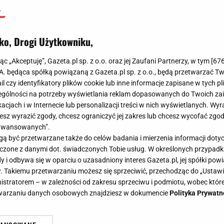
ko, Drogi Użytkowniku,
jąc „Akceptuję”, Gazeta.pl sp. z o.o. oraz jej Zaufani Partnerzy, w tym [
67
.A. będąca spółką powiązaną z Gazeta.pl sp. z o.o., będą przetwarzać T
ail czy identyfikatory plików cookie lub inne informacje zapisane w tych p
gólności na potrzeby wyświetlania reklam dopasowanych do Twoich zain
acjach i w Internecie lub personalizacji treści w nich wyświetlanych. Wyr
cesz wyrazić zgody, chcesz ograniczyć jej zakres lub chcesz wycofać zgo
aawansowanych”.
 być przetwarzane także do celów badania i mierzenia informacji dot
 łączone z danymi dot. świadczonych Tobie usług. W określonych przypad
i odbywa się w oparciu o uzasadniony interes Gazeta.pl, jej spółki powi
. Takiemu przetwarzaniu możesz się sprzeciwić, przechodząc do „Ust
nistratorem – w zależności od zakresu sprzeciwu i podmiotu, wobec które
etwarzaniu danych osobowych znajdziesz w dokumencie
Polityka Prywatn