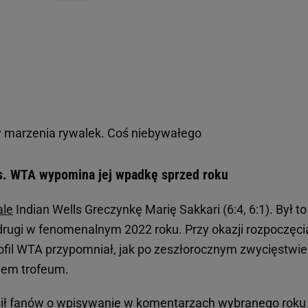
y marzenia rywalek. Coś niebywałego
ls. WTA wypomina jej wpadkę sprzed roku
ale
Indian Wells Greczynkę Marię Sakkari (6:4, 6:1). Był to 
i drugi w fenomenalnym 2022 roku. Przy okazji rozpoczęci
 profil WTA przypomniał, jak po zeszłorocznym zwycięstwie
niem trofeum.
sił fanów o wpisywanie w komentarzach wybranego roku