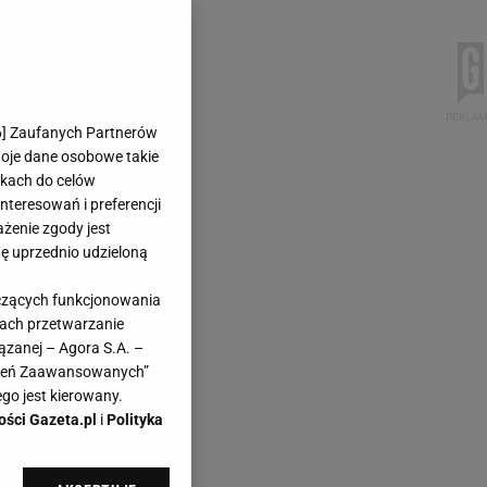
6
] Zaufanych Partnerów
woje dane osobowe takie
likach do celów
teresowań i preferencji
ażenie zgody jest
dę uprzednio udzieloną
yczących funkcjonowania
kach przetwarzanie
ązanej – Agora S.A. –
awień Zaawansowanych”
go jest kierowany.
ości Gazeta.pl
i
Polityka