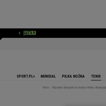
WIADOMOŚCI
NEXT
SPORT
PLOTEK
D
SPORT.PL+
MUNDIAL
PIŁKA NOŻNA
TENIS
Tenis
Wpadka Świątek na Indian Wells. Niesp