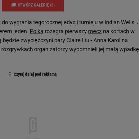
OTWÓRZ GALERIĘ
(3)
 do wygrania tegorocznej edycji turnieju w Indian Wells. 
merem jeden.
Polka
rozegra pierwszy
mecz
na kortach w
ką będzie zwyciężczyni pary Claire Liu - Anna Karolina
 rozgrywkach organizatorzy wypomnieli jej małą wpadkę