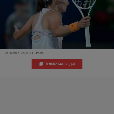
Fot. Kamran Jebreili / AP Photo
OTWÓRZ GALERIĘ
(3)