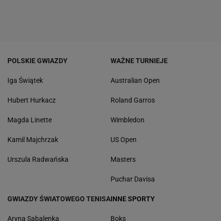
POLSKIE GWIAZDY
WAŻNE TURNIEJE
Iga Świątek
Australian Open
Hubert Hurkacz
Roland Garros
Magda Linette
Wimbledon
Kamil Majchrzak
US Open
Urszula Radwańska
Masters
Puchar Davisa
GWIAZDY ŚWIATOWEGO TENISA
INNE SPORTY
Aryna Sabalenka
Boks