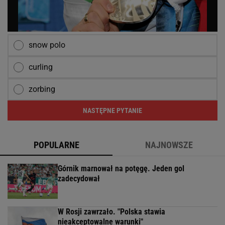
snow polo
curling
zorbing
NASTĘPNE PYTANIE
POPULARNE
NAJNOWSZE
Górnik marnował na potęgę. Jeden gol
zadecydował
W Rosji zawrzało. "Polska stawia
nieakceptowalne warunki"