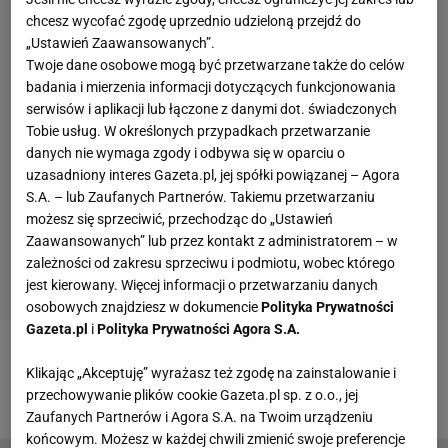
chcesz wycofać zgodę uprzednio udzieloną przejdź do
„Ustawień Zaawansowanych”.
Twoje dane osobowe mogą być przetwarzane także do celów
badania i mierzenia informacji dotyczących funkcjonowania
serwisów i aplikacji lub łączone z danymi dot. świadczonych
Tobie usług. W określonych przypadkach przetwarzanie
danych nie wymaga zgody i odbywa się w oparciu o
uzasadniony interes Gazeta.pl, jej spółki powiązanej – Agora
S.A. – lub Zaufanych Partnerów. Takiemu przetwarzaniu
możesz się sprzeciwić, przechodząc do „Ustawień
Zaawansowanych” lub przez kontakt z administratorem – w
zależności od zakresu sprzeciwu i podmiotu, wobec którego
jest kierowany. Więcej informacji o przetwarzaniu danych
osobowych znajdziesz w dokumencie
Polityka Prywatności
Gazeta.pl
i
Polityka Prywatności Agora S.A.
Zobacz wideo
Historyczny moment dla polskiego
Klikając „Akceptuję” wyrażasz też zgodę na zainstalowanie i
tenisa. "Trudno to będzie powtórzyć"
przechowywanie plików cookie Gazeta.pl sp. z o.o., jej
Zaufanych Partnerów i Agora S.A. na Twoim urządzeniu
końcowym. Możesz w każdej chwili zmienić swoje preferencje