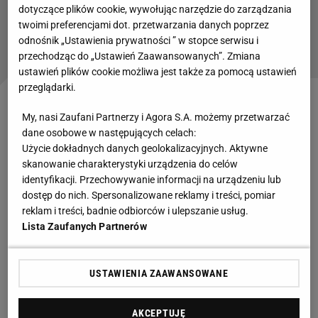
dotyczące plików cookie, wywołując narzędzie do zarządzania
Zaskakujące kulisy odmowy wjazdu dla Novaka
twoimi preferencjami dot. przetwarzania danych poprzez
Djokovicia do USA
odnośnik „Ustawienia prywatności ” w stopce serwisu i
SUBSKRYPCJA
przechodząc do „Ustawień Zaawansowanych”. Zmiana
ustawień plików cookie możliwa jest także za pomocą ustawień
przeglądarki.
"Większość zawodniczek kuli się przed Świątek,
My, nasi Zaufani Partnerzy i Agora S.A. możemy przetwarzać
ale..."
dane osobowe w następujących celach:
Użycie dokładnych danych geolokalizacyjnych. Aktywne
skanowanie charakterystyki urządzenia do celów
- Iga Świątek wygrała już w Indian Wells, ale
identyfikacji. Przechowywanie informacji na urządzeniu lub
pretendentki ustawiają się w kolejce. Polka jest
dostęp do nich. Spersonalizowane reklamy i treści, pomiar
numerem 1 na świecie, ale
Aryna Sabalenka
(2.
reklam i treści, badnie odbiorców i ulepszanie usług.
Lista Zaufanych Partnerów
WTA) zwyciężyła w Australian Open, a Barbora
Krejcikova (16. WTA) pokonała Świątek w Dubaju -
zauważa brytyjski dziennik "The Guardian". W
USTAWIENIA ZAAWANSOWANE
artykule zapowiadającym turniej dziennikarze piszą,
że Iga Świątek w Dubaju w pełni odbudowała swoją
AKCEPTUJĘ