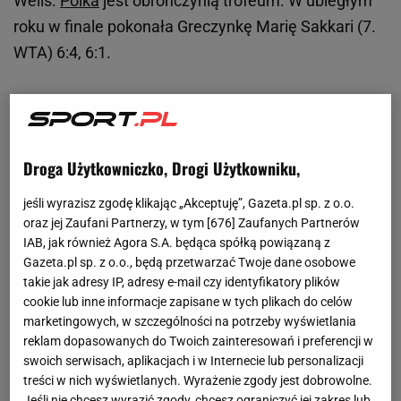
Wells.
Polka
jest obrończynią trofeum. W ubiegłym
roku w finale pokonała Greczynkę Marię Sakkari (7.
WTA) 6:4, 6:1.
Droga Użytkowniczko, Drogi Użytkowniku,
jeśli wyrazisz zgodę klikając „Akceptuję”, Gazeta.pl sp. z o.o.
oraz jej Zaufani Partnerzy, w tym [
676
] Zaufanych Partnerów
IAB, jak również Agora S.A. będąca spółką powiązaną z
Gazeta.pl sp. z o.o., będą przetwarzać Twoje dane osobowe
takie jak adresy IP, adresy e-mail czy identyfikatory plików
cookie lub inne informacje zapisane w tych plikach do celów
marketingowych, w szczególności na potrzeby wyświetlania
reklam dopasowanych do Twoich zainteresowań i preferencji w
swoich serwisach, aplikacjach i w Internecie lub personalizacji
treści w nich wyświetlanych. Wyrażenie zgody jest dobrowolne.
Jeśli nie chcesz wyrazić zgody, chcesz ograniczyć jej zakres lub