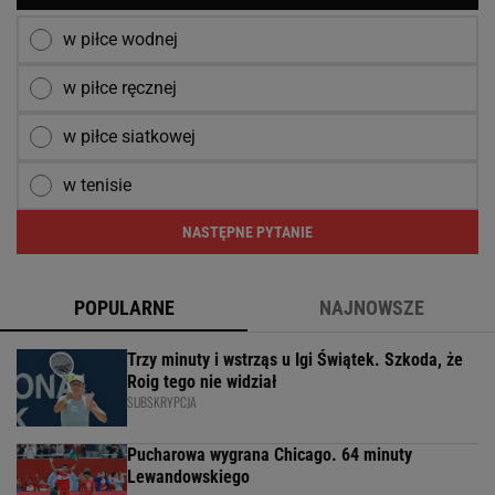
w piłce wodnej
w piłce ręcznej
w piłce siatkowej
w tenisie
NASTĘPNE PYTANIE
POPULARNE
NAJNOWSZE
Trzy minuty i wstrząs u Igi Świątek. Szkoda, że
Roig tego nie widział
SUBSKRYPCJA
Pucharowa wygrana Chicago. 64 minuty
Lewandowskiego