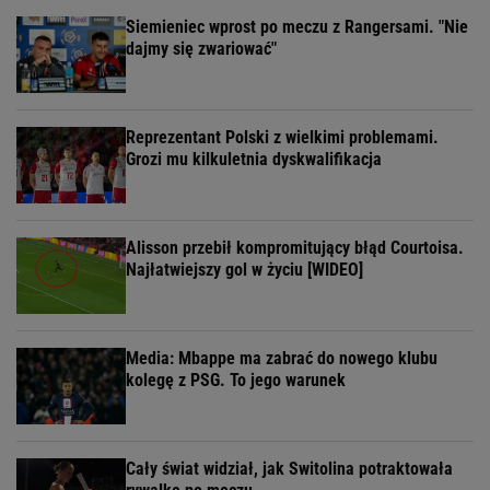
Siemieniec wprost po meczu z Rangersami. "Nie
dajmy się zwariować"
Reprezentant Polski z wielkimi problemami.
Grozi mu kilkuletnia dyskwalifikacja
Alisson przebił kompromitujący błąd Courtoisa.
Najłatwiejszy gol w życiu [WIDEO]
Media: Mbappe ma zabrać do nowego klubu
kolegę z PSG. To jego warunek
Cały świat widział, jak Switolina potraktowała