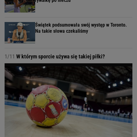
rywalkę po meczu
Świątek podsumowała swój występ w Toronto.
Na takie słowa czekaliśmy
1/11
W którym sporcie używa się takiej piłki?