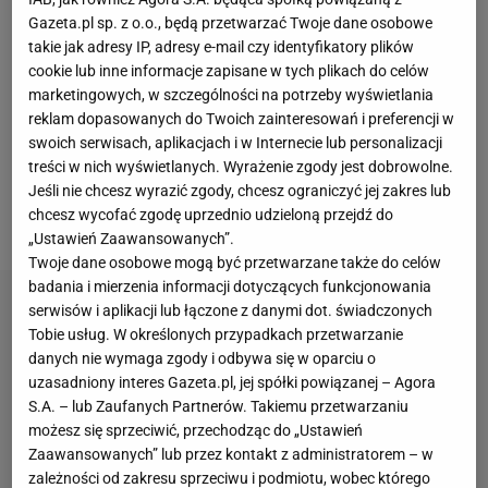
generowało brak pewności siebie i chwiejną
Gazeta.pl sp. z o.o., będą przetwarzać Twoje dane osobowe
samoocenę. Była liderka juniorskiego
rankingu WTA
takie jak adresy IP, adresy e-mail czy identyfikatory plików
w ostatnich miesiącach przyłączyła się do
walki
z
cookie lub inne informacje zapisane w tych plikach do celów
hejtem w sieci,
który spotyka ją m.in. z powodu na
marketingowych, w szczególności na potrzeby wyświetlania
reklam dopasowanych do Twoich zainteresowań i preferencji w
wygląd oraz poruszanie tematów tabu
. Okazuje się
swoich serwisach, aplikacjach i w Internecie lub personalizacji
jednak, że wiele osób stoi za nią murem, a ona sama
treści w nich wyświetlanych. Wyrażenie zgody jest dobrowolne.
nadal
próbuje szukać rozwiązań do walki z
Jeśli nie chcesz wyrazić zgody, chcesz ograniczyć jej zakres lub
chcesz wycofać zgodę uprzednio udzieloną przejdź do
nienawiścią.
„Ustawień Zaawansowanych”.
Twoje dane osobowe mogą być przetwarzane także do celów
badania i mierzenia informacji dotyczących funkcjonowania
serwisów i aplikacji lub łączone z danymi dot. świadczonych
Tobie usług. W określonych przypadkach przetwarzanie
danych nie wymaga zgody i odbywa się w oparciu o
uzasadniony interes Gazeta.pl, jej spółki powiązanej – Agora
S.A. – lub Zaufanych Partnerów. Takiemu przetwarzaniu
możesz się sprzeciwić, przechodząc do „Ustawień
Zaawansowanych” lub przez kontakt z administratorem – w
zależności od zakresu sprzeciwu i podmiotu, wobec którego