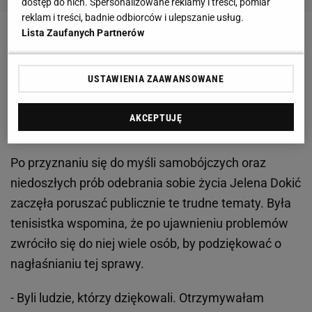
dostęp do nich. Spersonalizowane reklamy i treści, pomiar
reklam i treści, badnie odbiorców i ulepszanie usług.
Lista Zaufanych Partnerów
Zobacz wideo
Iga Świątek niszczy marzenia
rywalek. Coś niebywałego
USTAWIENIA ZAAWANSOWANE
Jelena Dokić porusza temat samobójstw i hejtu w
AKCEPTUJĘ
internecie. Ważne stanowisko
Po przyznaniu się do myśli samobójczych oraz
niedoszłych prób odebrania sobie życia Jelena Dokić
zaczęła poruszać publicznie te trudne tematy. Była
tenisistka wspomina, że po ujawnieniu problemów
zwróciło się do niej wiele osób, by podziękować o
nagłaśnianiu tej sprawy.
- Byli ludzie, którzy dziękowali. Otrzymywałam