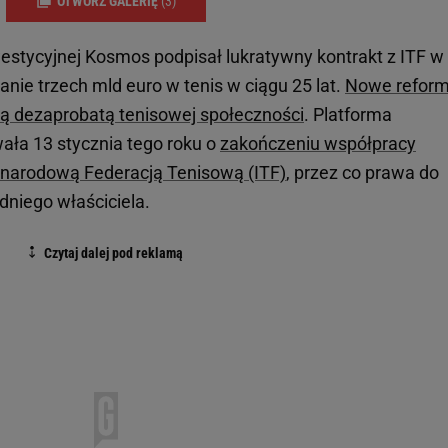
OTWÓRZ GALERIĘ
(3)
nwestycyjnej Kosmos podpisał lukratywny kontrakt z ITF w
nie trzech mld euro w tenis w ciągu 25 lat.
Nowe refor
żą dezaprobatą tenisowej społeczności
. Platforma
ła 13 stycznia tego roku o
zakończeniu współpracy
narodową Federacją Tenisową (ITF)
, przez co prawa do
dniego właściciela.