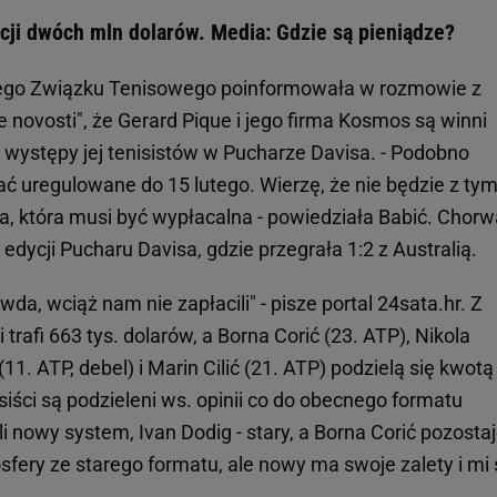
cji dwóch mln dolarów. Media: Gdzie są pieniądze?
kiego Związku Tenisowego poinformowała w rozmowie z
novosti", że Gerard Pique i jego firma Kosmos są winni
 występy jej tenisistów w Pucharze Davisa. - Podobno
ać uregulowane do 15 lutego. Wierzę, że nie będzie z ty
ja, która musi być wypłacalna - powiedziała Babić. Chorw
edycji Pucharu Davisa, gdzie przegrała 1:2 z Australią.
wda, wciąż nam nie zapłacili" - pisze portal 24sata.hr. Z
 trafi 663 tys. dolarów, a Borna Corić (23. ATP), Nikola
(11. ATP, debel) i Marin Cilić (21. ATP) podzielą się kwotą
iści są podzieleni ws. opinii co do obecnego formatu
i nowy system, Ivan Dodig - stary, a Borna Corić pozosta
sfery ze starego formatu, ale nowy ma swoje zalety i mi 