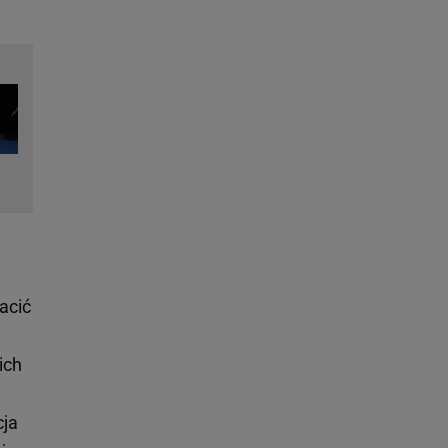
acić
ich
cja