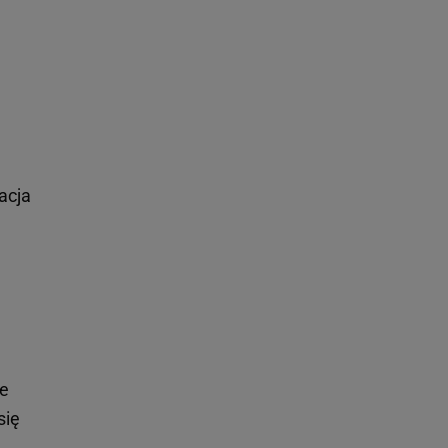
m
acja
je
się