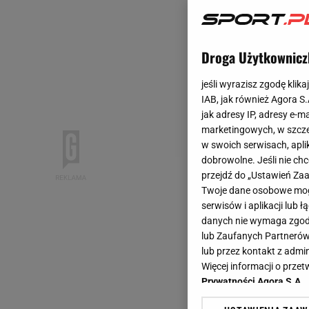
Droga Użytkownicz
jeśli wyrazisz zgodę klika
IAB, jak również Agora S
jak adresy IP, adresy e-m
marketingowych, w szcze
w swoich serwisach, aplik
dobrowolne. Jeśli nie ch
przejdź do „Ustawień Z
Twoje dane osobowe mogą
serwisów i aplikacji lub
danych nie wymaga zgody 
lub Zaufanych Partnerów
lub przez kontakt z admi
Więcej informacji o prz
Prywatności Agora S.A.