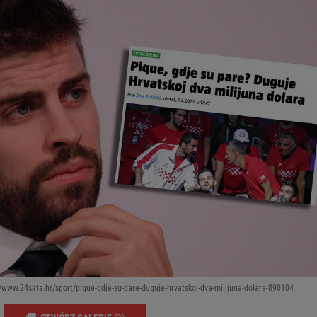
/www.24sata.hr/sport/pique-gdje-su-pare-duguje-hrvatskoj-dva-milijuna-dolara-890104