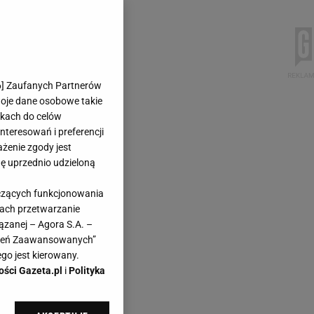
6
] Zaufanych Partnerów
woje dane osobowe takie
likach do celów
teresowań i preferencji
ażenie zgody jest
dę uprzednio udzieloną
yczących funkcjonowania
kach przetwarzanie
ązanej – Agora S.A. –
awień Zaawansowanych”
go jest kierowany.
ości Gazeta.pl
i
Polityka