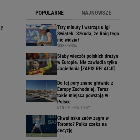
POPULARNE
NAJNOWSZE
my
Trzy minuty i wstrząs u Igi
Świątek. Szkoda, że Roig tego
nie widział
SUBSKRYPCJA
Słaby wieczór polskich drużyn
w Europie. Nie zawiodła tylko
Jagiellonia [ZAPIS RELACJI]
Do tej pory znane głównie z
Europy Zachodniej. Teraz
takie miejsca powstają w
Polsce
MATERIAŁ PROMOCYJNY
Chwalińska znów zagra w
Toronto? Polka czeka na
decyzję