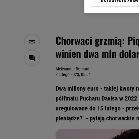
USTAWIENIA ZAA
Klikając „Akceptuję” wyra
Zaufanych Partnerów i A
dotyczące plików cookie,
odnośnik „Ustawienia pr
plików cookie możliwa je
Chorwaci grzmią: Piq
My, nasi Zaufani Partne
winien dwa mln dola
Użycie dokładnych danych
Przechowywanie informacji
badnie odbiorców i uleps
Aleksander Bernard
8 lutego 2023, 05:54
Dwa miliony euro - takiej kwoty
półfinału Pucharu Davisa w 2022
uregulowane do 15 lutego - przeka
pieniądze?" - pytają chorwackie 