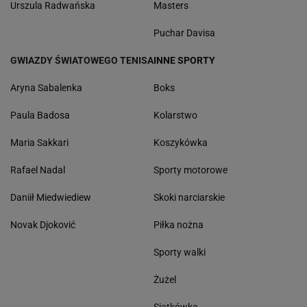
Urszula Radwańska
Masters
Puchar Davisa
GWIAZDY ŚWIATOWEGO TENISA
INNE SPORTY
Aryna Sabalenka
Boks
Paula Badosa
Kolarstwo
Maria Sakkari
Koszykówka
Rafael Nadal
Sporty motorowe
Daniił Miedwiediew
Skoki narciarskie
Novak Djoković
Piłka nożna
Sporty walki
Żużel