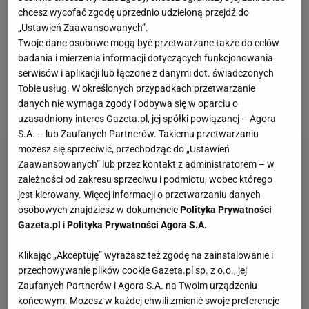
Kasatkiną (8. WTA) i Caroline Garcią (6. WTA) na
chcesz wycofać zgodę uprzednio udzieloną przejdź do
zakończenie fazy grupowej mierzyła się z Coco
„Ustawień Zaawansowanych”.
Twoje dane osobowe mogą być przetwarzane także do celów
Gauff (4. WTA). Liderka światowego rankingu już
badania i mierzenia informacji dotyczących funkcjonowania
przed tym spotkaniem była pewna awansu do
serwisów i aplikacji lub łączone z danymi dot. świadczonych
półfinału, jednak przypieczętowała miejsce w
Tobie usług. W określonych przypadkach przetwarzanie
danych nie wymaga zgody i odbywa się w oparciu o
najlepszej "czwórce" kolejnym solidnym występem.
uzasadniony interes Gazeta.pl, jej spółki powiązanej – Agora
S.A. – lub Zaufanych Partnerów. Takiemu przetwarzaniu
możesz się sprzeciwić, przechodząc do „Ustawień
Zaawansowanych” lub przez kontakt z administratorem – w
zależności od zakresu sprzeciwu i podmiotu, wobec którego
jest kierowany. Więcej informacji o przetwarzaniu danych
osobowych znajdziesz w dokumencie
Polityka Prywatności
Gazeta.pl
i
Polityka Prywatności Agora S.A.
Klikając „Akceptuję” wyrażasz też zgodę na zainstalowanie i
przechowywanie plików cookie Gazeta.pl sp. z o.o., jej
Zaufanych Partnerów i Agora S.A. na Twoim urządzeniu
końcowym. Możesz w każdej chwili zmienić swoje preferencje