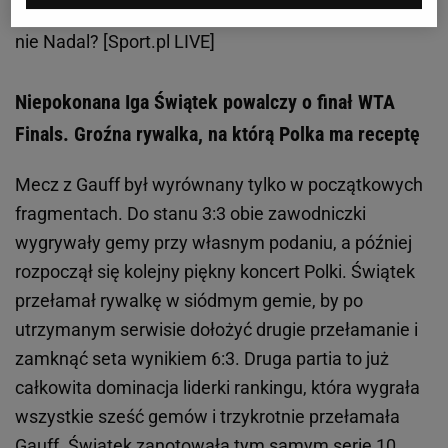
Zobacz wideo
Nowa Iga Świątek. Jednak Djoković, a
nie Nadal? [Sport.pl LIVE]
Niepokonana Iga Świątek powalczy o finał WTA
Finals. Groźna rywalka, na którą Polka ma receptę
Mecz z Gauff był wyrównany tylko w początkowych
fragmentach. Do stanu 3:3 obie zawodniczki
wygrywały gemy przy własnym podaniu, a później
rozpoczął się kolejny piękny koncert Polki. Świątek
przełamał rywalkę w siódmym gemie, by po
utrzymanym serwisie dołożyć drugie przełamanie i
zamknąć seta wynikiem 6:3. Druga partia to już
całkowita dominacja liderki rankingu, która wygrała
wszystkie sześć gemów i trzykrotnie przełamała
Gauff. Świątek zanotowała tym samym serię 10