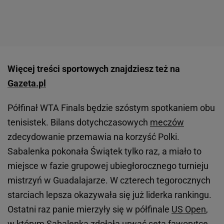
Więcej treści sportowych znajdziesz też na
Gazeta.pl
Półfinał WTA Finals będzie szóstym spotkaniem obu
tenisistek. Bilans dotychczasowych
meczów
zdecydowanie przemawia na korzyść Polki.
Sabalenka pokonała Świątek tylko raz, a miało to
miejsce w fazie grupowej ubiegłorocznego turnieju
mistrzyń w Guadalajarze. W czterech tegorocznych
starciach lepsza okazywała się już liderka rankingu.
Ostatni raz panie mierzyły się w półfinale
US Open
,
w którym Sabalenka zdołała urwać seta faworytce.