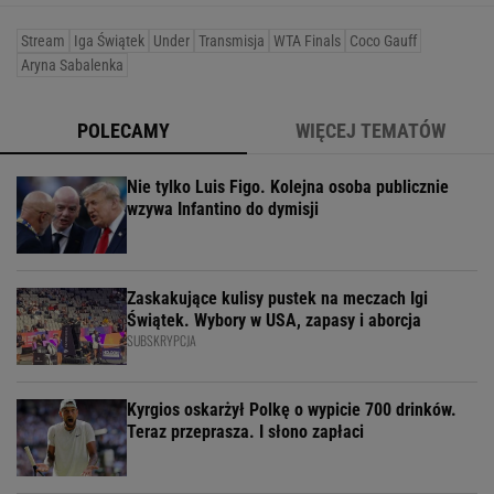
Stream
Iga Świątek
Under
Transmisja
WTA Finals
Coco Gauff
Aryna Sabalenka
POLECAMY
WIĘCEJ TEMATÓW
Nie tylko Luis Figo. Kolejna osoba publicznie
wzywa Infantino do dymisji
Zaskakujące kulisy pustek na meczach Igi
Świątek. Wybory w USA, zapasy i aborcja
SUBSKRYPCJA
Kyrgios oskarżył Polkę o wypicie 700 drinków.
Teraz przeprasza. I słono zapłaci