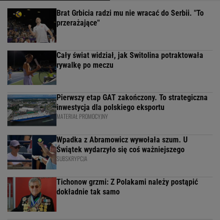
Brat Grbicia radzi mu nie wracać do Serbii. "To
przerażające"
Cały świat widział, jak Switolina potraktowała
rywalkę po meczu
Pierwszy etap GAT zakończony. To strategiczna
inwestycja dla polskiego eksportu
MATERIAŁ PROMOCYJNY
Wpadka z Abramowicz wywołała szum. U
Świątek wydarzyło się coś ważniejszego
SUBSKRYPCJA
Tichonow grzmi: Z Polakami należy postąpić
dokładnie tak samo