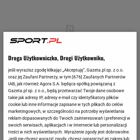
Droga Użytkowniczko, Drogi Użytkowniku,
jeśli wyrazisz zgodę klikając „Akceptuję”, Gazeta.pl sp. z o.o.
oraz jej Zaufani Partnerzy, w tym [
676
] Zaufanych Partnerów
IAB, jak również Agora S.A. będąca spółką powiązaną z
Gazeta.pl sp. z o.o., będą przetwarzać Twoje dane osobowe
takie jak adresy IP, adresy e-mail czy identyfikatory plików
cookie lub inne informacje zapisane w tych plikach do celów
marketingowych, w szczególności na potrzeby wyświetlania
reklam dopasowanych do Twoich zainteresowań i preferencji w
Iga Świątek (1.
WTA
) nie przestaje zachwycać w
swoich serwisach, aplikacjach i w Internecie lub personalizacji
treści w nich wyświetlanych. Wyrażenie zgody jest dobrowolne.
WTA Finals. Polka po pewnych zwycięstwach z Darią
Jeśli nie chcesz wyrazić zgody, chcesz ograniczyć jej zakres lub