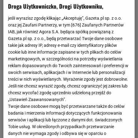
Droga Użytkowniczko, Drogi Użytkowniku,
jeśli wyrazisz zgodę klikając „Akceptuję”, Gazeta.pl sp. z o.o.
oraz jej Zaufani Partnerzy, w tym [
676
] Zaufanych Partnerów
IAB, jak również Agora S.A. będąca spółką powiązaną z
Gazeta.pl sp. z o.o., będą przetwarzać Twoje dane osobowe
takie jak adresy IP, adresy e-mail czy identyfikatory plików
cookie lub inne informacje zapisane w tych plikach do celów
marketingowych, w szczególności na potrzeby wyświetlania
reklam dopasowanych do Twoich zainteresowań i preferencji w
swoich serwisach, aplikacjach i w Internecie lub personalizacji
treści w nich wyświetlanych. Wyrażenie zgody jest dobrowolne.
Iga Świątek (1.
WTA
) prezentuje rewelacyjną formę
Jeśli nie chcesz wyrazić zgody, chcesz ograniczyć jej zakres lub
w WTA Finals. Liderka rankingu WTA na początek
chcesz wycofać zgodę uprzednio udzieloną przejdź do
„Ustawień Zaawansowanych”.
rywalizacji pokonała w dwóch setach Darię
Twoje dane osobowe mogą być przetwarzane także do celów
Kasatkinę (8. WTA), pozwalając rywalce wygrać
badania i mierzenia informacji dotyczących funkcjonowania
jedynie 5 gemów. Tyle samo zdołała w czwartek
serwisów i aplikacji lub łączone z danymi dot. świadczonych
Tobie usług. W określonych przypadkach przetwarzanie
ugrać Caroline Garcia (6. WTA), a zwycięstwo nad
danych nie wymaga zgody i odbywa się w oparciu o
Francuzką zapewniło Polce awans do
półfinału