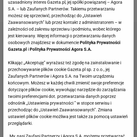
uzasadniony interes Gazeta.pl, jej spółki powiązanej – Agora
turnieju mistrzyń i to z pierwszego miejsca.
S.A. – lub Zaufanych Partnerów. Takiemu przetwarzaniu
możesz się sprzeciwić, przechodząc do „Ustawień
Zaawansowanych” lub przez kontakt z administratorem – w
zależności od zakresu sprzeciwu i podmiotu, wobec którego
jest kierowany. Więcej informacji o przetwarzaniu danych
osobowych znajdziesz w dokumencie
Polityka Prywatności
Gazeta.pl
i
Polityka Prywatności Agora S.A.
Klikając „Akceptuję” wyrażasz też zgodę na zainstalowanie i
przechowywanie plików cookie Gazeta.pl sp. z o.o., jej
Zaufanych Partnerów i Agora S.A. na Twoim urządzeniu
końcowym. Możesz w każdej chwili zmienić swoje preferencje
dotyczące plików cookie, wywołując narzędzie do zarządzania
twoimi preferencjami dot. przetwarzania danych poprzez
odnośnik „Ustawienia prywatności ” w stopce serwisu i
przechodząc do „Ustawień Zaawansowanych”. Zmiana
ustawień plików cookie możliwa jest także za pomocą ustawień
przeglądarki.
My, nasi Zaufani Partnerzy i Agora S.A. możemy przetwarzać