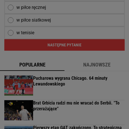
w piłce ręcznej
w piłce siatkowej
w tenisie
NASTĘPNE PYTANIE
POPULARNE
NAJNOWSZE
Pucharowa wygrana Chicago. 64 minuty
Lewandowskiego
Brat Grbicia radzi mu nie wracać do Serbii. "To
przerażające"
Pierwszy etap GAT zakończony. To strategiczna