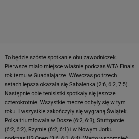
To będzie szóste spotkanie obu zawodniczek.
Pierwsze miało miejsce właśnie podczas WTA Finals
rok temu w Guadalajarze. Wówczas po trzech
setach lepsza okazała się Sabalenka (2:6, 6:2, 7:5).
Następnie obie tenisistki spotkały się jeszcze
czterokrotnie. Wszystkie mecze odbyły się w tym
roku. I wszystkie zakończyły się wygraną Świątek.
Polka triumfowała w Dosze (6:2, 6:3), Stuttgarcie
(6:2, 6:2), Rzymie (6:2, 6:1) i w Nowym Jorku
podczas
US Open
(3:6, 6:1, 6:4). Warto wspomnieć,