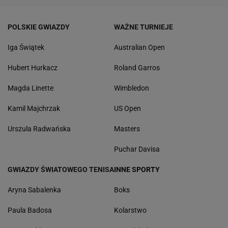
POLSKIE GWIAZDY
WAŻNE TURNIEJE
Iga Świątek
Australian Open
Hubert Hurkacz
Roland Garros
Magda Linette
Wimbledon
Kamil Majchrzak
US Open
Urszula Radwańska
Masters
Puchar Davisa
GWIAZDY ŚWIATOWEGO TENISA
INNE SPORTY
Aryna Sabalenka
Boks
Paula Badosa
Kolarstwo