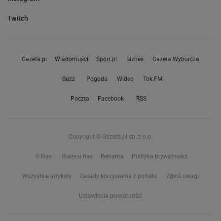
Twitch
Gazeta.pl
Wiadomości
Sport.pl
Biznes
Gazeta Wyborcza
Buzz
Pogoda
Wideo
Tok.FM
Poczta
Facebook
RSS
Copyright © Gazeta.pl sp. z o.o.
O Nas
Staże u nas
Reklama
Polityka prywatności
Wszystkie artykuły
Zasady korzystania z portalu
Zgłoś uwagi
Ustawienia prywatności