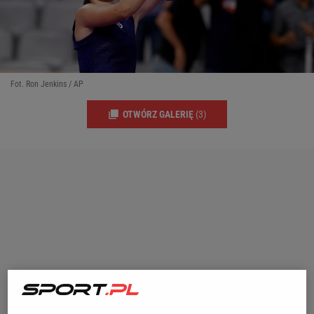
Fot. Ron Jenkins / AP
OTWÓRZ GALERIĘ
(3)