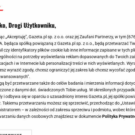
ko, Drogi Użytkowniku,
jąc „Akceptuję”, Gazeta.pl sp. z o.o. oraz jej Zaufani Partnerzy, w tym [
67
.A. będąca spółką powiązaną z Gazeta.pl sp. z o.o., będą przetwarzać T
ail czy identyfikatory plików cookie lub inne informacje zapisane w tych p
gólności na potrzeby wyświetlania reklam dopasowanych do Twoich zain
acjach i w Internecie lub personalizacji treści w nich wyświetlanych. Wyr
cesz wyrazić zgody, chcesz ograniczyć jej zakres lub chcesz wycofać zgo
aawansowanych”.
 być przetwarzane także do celów badania i mierzenia informacji dot
 łączone z danymi dot. świadczonych Tobie usług. W określonych przypad
i odbywa się w oparciu o uzasadniony interes Gazeta.pl, jej spółki powi
. Takiemu przetwarzaniu możesz się sprzeciwić, przechodząc do „Ust
nistratorem – w zależności od zakresu sprzeciwu i podmiotu, wobec które
etwarzaniu danych osobowych znajdziesz w dokumencie
Polityka Prywatn