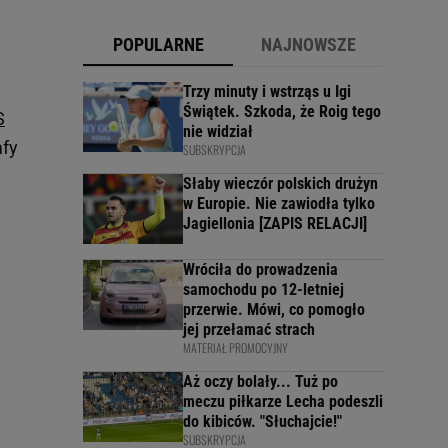
POPULARNE
NAJNOWSZE
Trzy minuty i wstrząs u Igi
Świątek. Szkoda, że Roig tego
S
nie widział
mfy
SUBSKRYPCJA
Słaby wieczór polskich drużyn
w Europie. Nie zawiodła tylko
Jagiellonia [ZAPIS RELACJI]
Wróciła do prowadzenia
samochodu po 12-letniej
przerwie. Mówi, co pomogło
jej przełamać strach
MATERIAŁ PROMOCYJNY
Aż oczy bolały... Tuż po
meczu piłkarze Lecha podeszli
do kibiców. "Słuchajcie!"
SUBSKRYPCJA