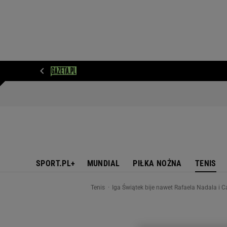
WIADOMOŚCI
NEXT
SPORT
PLOTEK
D
SPORT.PL+
MUNDIAL
PIŁKA NOŻNA
TENIS
Tenis
Iga Świątek bije nawet Rafaela Nadala i C