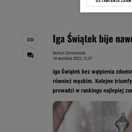
USTAWIENIA ZAA
Klikając „Akceptuję” wyra
Zaufanych Partnerów i A
dotyczące plików cookie,
odnośnik „Ustawienia pr
plików cookie możliwa je
Iga Świątek bije naw
My, nasi Zaufani Partne
Użycie dokładnych danych
Przechowywanie informacji
Michał Chmielewski
14 września 2022, 12:37
badnie odbiorców i uleps
Iga Świątek bez wątpienia zdomin
również męskim. Kolejne triumfy
prowadzi w rankingu najlepiej za