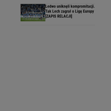
Ledwo uniknęli kompromitacji.
Tak Lech zagrał o Ligę Europy
[ZAPIS RELACJI]