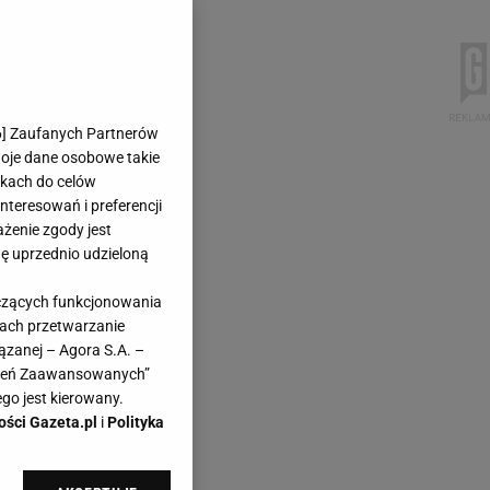
6
] Zaufanych Partnerów
woje dane osobowe takie
likach do celów
teresowań i preferencji
ażenie zgody jest
dę uprzednio udzieloną
yczących funkcjonowania
kach przetwarzanie
ązanej – Agora S.A. –
awień Zaawansowanych”
go jest kierowany.
ości Gazeta.pl
i
Polityka