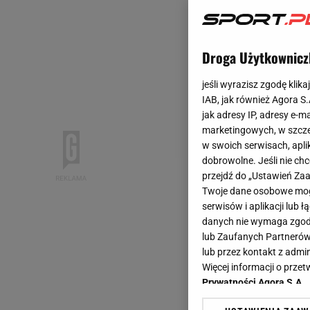
Droga Użytkownicz
jeśli wyrazisz zgodę klika
IAB, jak również Agora S
jak adresy IP, adresy e-m
marketingowych, w szcze
w swoich serwisach, aplik
dobrowolne. Jeśli nie ch
przejdź do „Ustawień Z
Twoje dane osobowe mogą
serwisów i aplikacji lub
danych nie wymaga zgody 
lub Zaufanych Partnerów
lub przez kontakt z admi
Więcej informacji o prz
Prywatności Agora S.A.