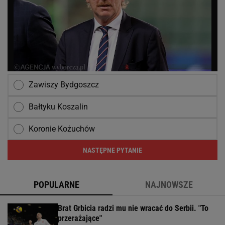
Zawiszy Bydgoszcz
Bałtyku Koszalin
Koronie Kożuchów
NASTĘPNE PYTANIE
POPULARNE
NAJNOWSZE
Brat Grbicia radzi mu nie wracać do Serbii. "To
przerażające"