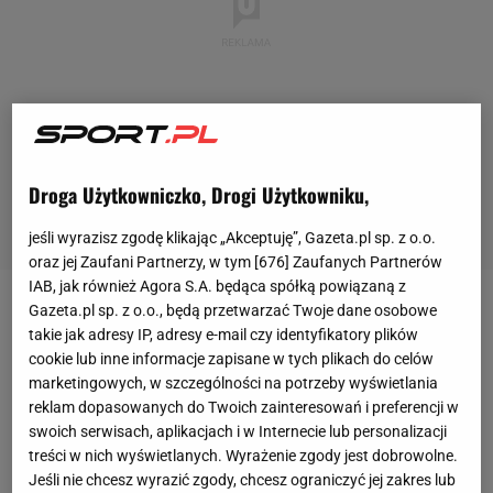
Droga Użytkowniczko, Drogi Użytkowniku,
jeśli wyrazisz zgodę klikając „Akceptuję”, Gazeta.pl sp. z o.o.
oraz jej Zaufani Partnerzy, w tym [
676
] Zaufanych Partnerów
IAB, jak również Agora S.A. będąca spółką powiązaną z
Gazeta.pl sp. z o.o., będą przetwarzać Twoje dane osobowe
Iga Świątek
zdominowała kobiecy tenis w tym roku.
takie jak adresy IP, adresy e-mail czy identyfikatory plików
W ostatnich miesiącach wygrała sześć turniejów -
cookie lub inne informacje zapisane w tych plikach do celów
najwięcej spośród zawodniczek w całym tourze. Ma
marketingowych, w szczególności na potrzeby wyświetlania
reklam dopasowanych do Twoich zainteresowań i preferencji w
to rzecz jasna przełożenie na ranking
WTA
, w którym
swoich serwisach, aplikacjach i w Internecie lub personalizacji
Polka utrzymuje ogromną przewagę.
treści w nich wyświetlanych. Wyrażenie zgody jest dobrowolne.
Jeśli nie chcesz wyrazić zgody, chcesz ograniczyć jej zakres lub