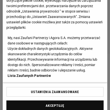
dotyczące plików cookie, wywołując narzędzie do zarządzania
twoimi preferencjami dot. przetwarzania danych poprzez
odnośnik „Ustawienia prywatności ” w stopce serwisu i
przechodząc do „Ustawień Zaawansowanych”. Zmiana
ustawień plików cookie możliwa jest także za pomocą ustawień
przeglądarki.
My, nasi Zaufani Partnerzy i Agora S.A. możemy przetwarzać
dane osobowe w następujących celach:
Użycie dokładnych danych geolokalizacyjnych. Aktywne
skanowanie charakterystyki urządzenia do celów
identyfikacji. Przechowywanie informacji na urządzeniu lub
Zobacz wideo
Tajemnica kortów Wimbledonu.
dostęp do nich. Spersonalizowane reklamy i treści, pomiar
reklam i treści, badnie odbiorców i ulepszanie usług.
Dlaczego tak bardzo różnią się od innych?
Lista Zaufanych Partnerów
Najnowszy ranking WTA. Iga Świątek wciąż
USTAWIENIA ZAAWANSOWANE
pierwsza, Ons Jabeur spada na piąte miejsce
AKCEPTUJĘ
Jak wiadomo,
WTA
oraz ATP podjęły decyzję o