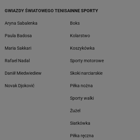
GWIAZDY ŚWIATOWEGO TENISA
INNE SPORTY
Aryna Sabalenka
Boks
Paula Badosa
Kolarstwo
Maria Sakkari
Koszykówka
Rafael Nadal
Sporty motorowe
Daniił Miedwiediew
Skoki narciarskie
Novak Djoković
Piłka nożna
Sporty walki
Żużel
Siatkówka
Piłka ręczna