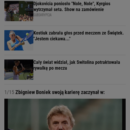
Djokovicia poniosło "Nole, Nole", Kyrgios
wytrzymał seta. Show na zamówienie
SUBSKRYPCJA
Kostiuk zabrała głos przed meczem ze Świątek.
"Jestem ciekawa..."
Cały świat widział, jak Switolina potraktowała
rywalkę po meczu
1/15
Zbigniew Boniek swoją karierę zaczynał w: