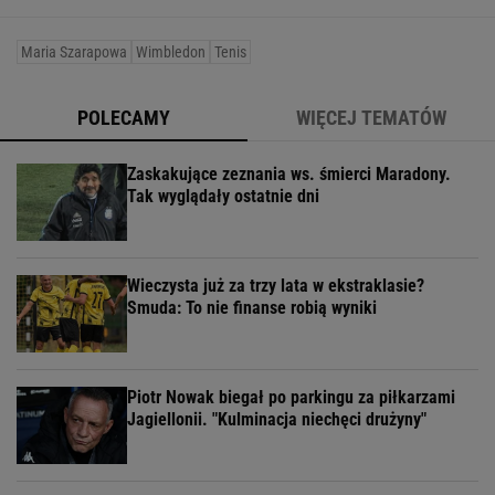
Maria Szarapowa
Wimbledon
Tenis
POLECAMY
WIĘCEJ TEMATÓW
Zaskakujące zeznania ws. śmierci Maradony.
Tak wyglądały ostatnie dni
Wieczysta już za trzy lata w ekstraklasie?
Smuda: To nie finanse robią wyniki
Piotr Nowak biegał po parkingu za piłkarzami
Jagiellonii. "Kulminacja niechęci drużyny"