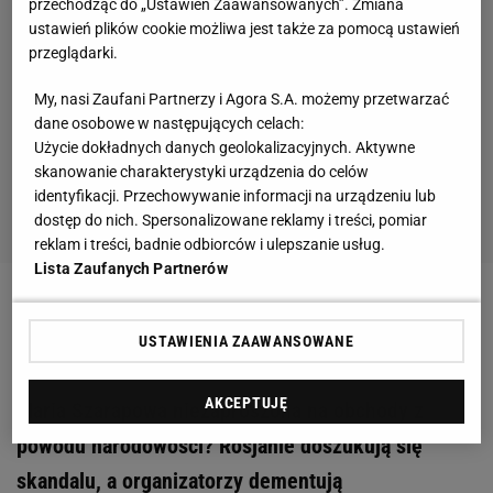
przechodząc do „Ustawień Zaawansowanych”. Zmiana
ustawień plików cookie możliwa jest także za pomocą ustawień
przeglądarki.
My, nasi Zaufani Partnerzy i Agora S.A. możemy przetwarzać
dane osobowe w następujących celach:
Użycie dokładnych danych geolokalizacyjnych. Aktywne
skanowanie charakterystyki urządzenia do celów
identyfikacji. Przechowywanie informacji na urządzeniu lub
dostęp do nich. Spersonalizowane reklamy i treści, pomiar
reklam i treści, badnie odbiorców i ulepszanie usług.
Lista Zaufanych Partnerów
Zobacz wideo
Tajemnica kortów Wimbledonu.
Dlaczego tak bardzo różnią się od innych?
USTAWIENIA ZAAWANSOWANE
AKCEPTUJĘ
Maria Szarapowa niezaproszona na obchody z
powodu narodowości? Rosjanie doszukują się
skandalu, a organizatorzy dementują