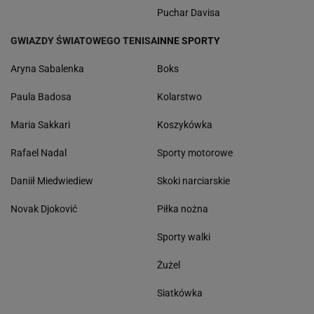
Puchar Davisa
GWIAZDY ŚWIATOWEGO TENISA
INNE SPORTY
Aryna Sabalenka
Boks
Paula Badosa
Kolarstwo
Maria Sakkari
Koszykówka
Rafael Nadal
Sporty motorowe
Daniił Miedwiediew
Skoki narciarskie
Novak Djoković
Piłka nożna
Sporty walki
Żużel
Siatkówka