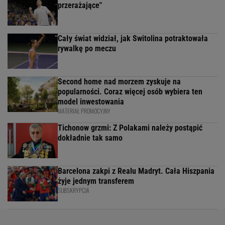
przerażające"
Cały świat widział, jak Switolina potraktowała
rywalkę po meczu
Second home nad morzem zyskuje na
popularności. Coraz więcej osób wybiera ten
model inwestowania
MATERIAŁ PROMOCYJNY
Tichonow grzmi: Z Polakami należy postąpić
dokładnie tak samo
Barcelona zakpi z Realu Madryt. Cała Hiszpania
żyje jednym transferem
SUBSKRYPCJA