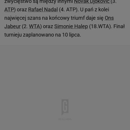
zwycięstwo są między innymi
Novak Djoković
(3.
ATP
) oraz
Rafael Nadal
(4. ATP). U pań z kolei
najwięcej szans na końcowy triumf daje się
Ons
Jabeur
(2.
WTA
) oraz
Simonie Halep
(18.WTA). Finał
turnieju zaplanowano na 10 lipca.