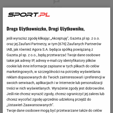
Droga Użytkowniczko, Drogi Użytkowniku,
jeśli wyrazisz zgodę klikając „Akceptuję”, Gazeta.pl sp. z o.o.
oraz jej Zaufani Partnerzy, w tym [
676
] Zaufanych Partnerów
IAB, jak również Agora S.A. będąca spółką powiązaną z
Gazeta.pl sp. z o.o., będą przetwarzać Twoje dane osobowe
takie jak adresy IP, adresy e-mail czy identyfikatory plików
cookie lub inne informacje zapisane w tych plikach do celów
Obchody stulecia kortu centralnego były jednym z
marketingowych, w szczególności na potrzeby wyświetlania
reklam dopasowanych do Twoich zainteresowań i preferencji w
ważniejszych punktów tegorocznego
Wimbledonu
.
swoich serwisach, aplikacjach i w Internecie lub personalizacji
Jak się okazuje, nie wszystkie mistrzynie tego
treści w nich wyświetlanych. Wyrażenie zgody jest dobrowolne.
turnieju wzięły udział w uroczystości. Wśród
Jeśli nie chcesz wyrazić zgody, chcesz ograniczyć jej zakres lub
nieobecnych znalazła się między innymi
Maria
chcesz wycofać zgodę uprzednio udzieloną przejdź do
„Ustawień Zaawansowanych”.
Szarapowa
.
Twoje dane osobowe mogą być przetwarzane także do celów