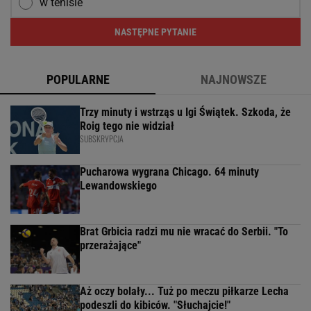
w tenisie
NASTĘPNE PYTANIE
POPULARNE
NAJNOWSZE
Trzy minuty i wstrząs u Igi Świątek. Szkoda, że
Roig tego nie widział
SUBSKRYPCJA
Pucharowa wygrana Chicago. 64 minuty
Lewandowskiego
Brat Grbicia radzi mu nie wracać do Serbii. "To
przerażające"
Aż oczy bolały... Tuż po meczu piłkarze Lecha
podeszli do kibiców. "Słuchajcie!"