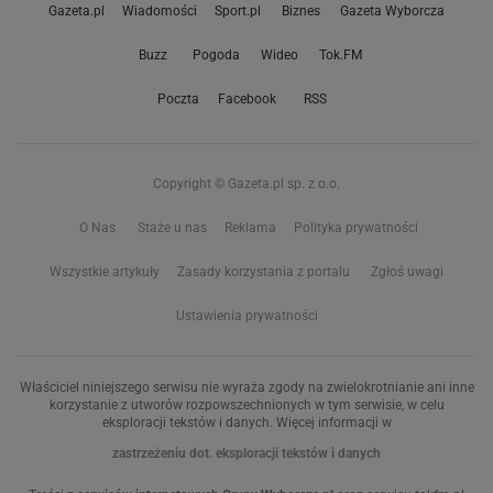
Gazeta.pl
Wiadomości
Sport.pl
Biznes
Gazeta Wyborcza
Buzz
Pogoda
Wideo
Tok.FM
Poczta
Facebook
RSS
Copyright © Gazeta.pl sp. z o.o.
O Nas
Staże u nas
Reklama
Polityka prywatności
Wszystkie artykuły
Zasady korzystania z portalu
Zgłoś uwagi
Ustawienia prywatności
Właściciel niniejszego serwisu nie wyraża zgody na zwielokrotnianie ani inne
korzystanie z utworów rozpowszechnionych w tym serwisie, w celu
eksploracji tekstów i danych. Więcej informacji w
zastrzeżeniu dot. eksploracji tekstów i danych