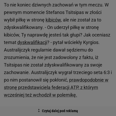
To nie koniec dziwnych zachowań w tym meczu. W
pewnym momencie Stefanos Tsitsipas w złości
wybił piłkę w stronę
kibiców
, ale nie został za to
zdyskwalifikowany. - On uderzył piłkę w stronę
kibiców, Ty naprawdę jesteś tak głupi? Jak oceniasz
temat
dyskwalifikacji
? - pytał wściekły Kyrgios.
Australijczyk regularnie dawał sędziemu do
zrozumienia, że nie jest zadowolony z faktu, iż
Tsitsipas nie został zdyskwalifikowany za swoje
zachowanie. Australijczyk wygrał trzeciego seta 6:3 i
po nim postanowił się pokłonić,
prawdopodobnie w
stronę przedstawiciela federacji ATP, z którym
wcześniej też wchodził w polemikę.