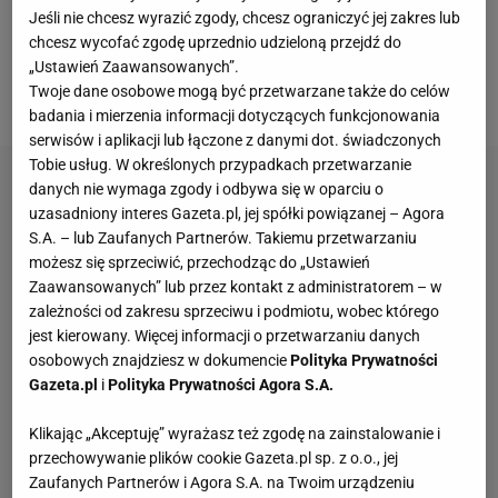
Jeśli nie chcesz wyrazić zgody, chcesz ograniczyć jej zakres lub
razu odwrócił się po piłki. Tymczasem Kyrgios
chcesz wycofać zgodę uprzednio udzieloną przejdź do
poprosił o challenge. Chciał sprawdzić, czy serwis
„Ustawień Zaawansowanych”.
Twoje dane osobowe mogą być przetwarzane także do celów
Greka był udany.
badania i mierzenia informacji dotyczących funkcjonowania
serwisów i aplikacji lub łączone z danymi dot. świadczonych
Tobie usług. W określonych przypadkach przetwarzanie
danych nie wymaga zgody i odbywa się w oparciu o
uzasadniony interes Gazeta.pl, jej spółki powiązanej – Agora
S.A. – lub Zaufanych Partnerów. Takiemu przetwarzaniu
możesz się sprzeciwić, przechodząc do „Ustawień
Zaawansowanych” lub przez kontakt z administratorem – w
zależności od zakresu sprzeciwu i podmiotu, wobec którego
jest kierowany. Więcej informacji o przetwarzaniu danych
osobowych znajdziesz w dokumencie
Polityka Prywatności
Gazeta.pl
i
Polityka Prywatności Agora S.A.
Klikając „Akceptuję” wyrażasz też zgodę na zainstalowanie i
przechowywanie plików cookie Gazeta.pl sp. z o.o., jej
Zaufanych Partnerów i Agora S.A. na Twoim urządzeniu