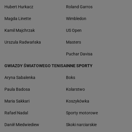
Hubert Hurkacz
Roland Garros
Magda Linette
Wimbledon
Kamil Majchrzak
US Open
Urszula Radwańska
Masters
Puchar Davisa
GWIAZDY ŚWIATOWEGO TENISA
INNE SPORTY
Aryna Sabalenka
Boks
Paula Badosa
Kolarstwo
Maria Sakkari
Koszykówka
Rafael Nadal
Sporty motorowe
Daniił Miedwiediew
Skoki narciarskie