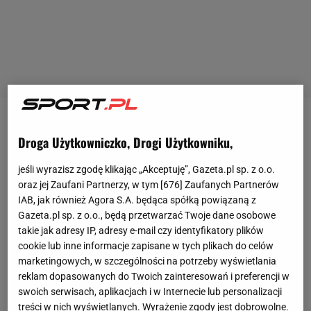
Zobacz wideo
Tajemnica kortów Wimbledonu.
Droga Użytkowniczko, Drogi Użytkowniku,
Dlaczego tak bardzo różnią się od innych?
jeśli wyrazisz zgodę klikając „Akceptuję”, Gazeta.pl sp. z o.o.
oraz jej Zaufani Partnerzy, w tym [
676
] Zaufanych Partnerów
To był czwarty set tego pojedynku przy stanie 3:3 w
IAB, jak również Agora S.A. będąca spółką powiązaną z
gemach i prowadzeniu 2:1 Australijczyka
Nicka
Gazeta.pl sp. z o.o., będą przetwarzać Twoje dane osobowe
Kyrgiosa
(40. ATP) w setach. Serwował Grek
takie jak adresy IP, adresy e-mail czy identyfikatory plików
cookie lub inne informacje zapisane w tych plikach do celów
Stefanos Tsitsipas (5. ATP) i przegrywał 15:40.
marketingowych, w szczególności na potrzeby wyświetlania
Zaserwował na zewnątrz, Kyrgios doszedł do piłki,
reklam dopasowanych do Twoich zainteresowań i preferencji w
ale trafił w nią ramą rakiety i piłka nie doleciała
swoich serwisach, aplikacjach i w Internecie lub personalizacji
treści w nich wyświetlanych. Wyrażenie zgody jest dobrowolne.
nawet do siatki. Grek wiedział, że zdobył punkt i od