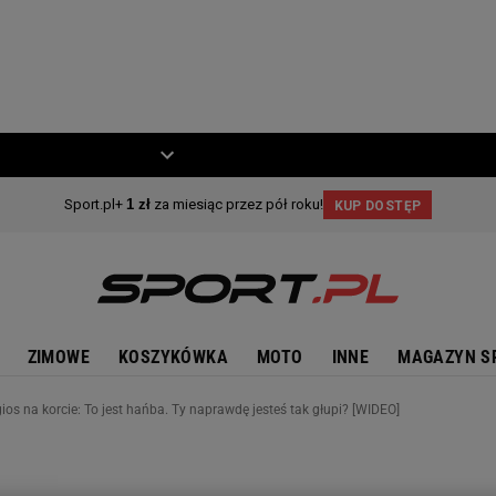
ZIECKO
MOTO
ZIMOWE
KOSZYKÓWKA
MOTO
INNE
MAGAZYN S
os na korcie: To jest hańba. Ty naprawdę jesteś tak głupi? [WIDEO]