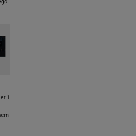
ego
er 1
inem