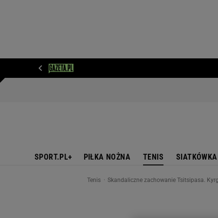
WIADOMOŚCI
NEXT
SPORT
PLOTEK
D
SPORT.PL+
PIŁKA NOŻNA
TENIS
SIATKÓWKA
Tenis
Skandaliczne zachowanie Tsitsipasa. Kyrgi