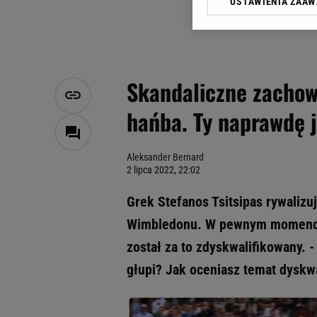
USTAWIENIA ZAA
Klikając „Akceptuję” wyra
Zaufanych Partnerów i A
dotyczące plików cookie,
odnośnik „Ustawienia pr
plików cookie możliwa je
Skandaliczne zachowa
My, nasi Zaufani Partne
hańba. Ty naprawdę j
Użycie dokładnych danych
Przechowywanie informacji
badnie odbiorców i uleps
Aleksander Bernard
2 lipca 2022, 22:02
Grek Stefanos Tsitsipas rywalizu
Wimbledonu. W pewnym momencie T
został za to zdyskwalifikowany. -
głupi? Jak oceniasz temat dyskwal