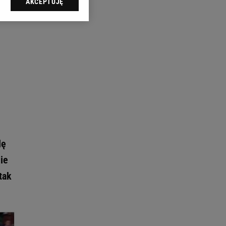
AKCEPTUJĘ
l sp. z o.o., jej
ić swoje preferencje
arzania danych poprzez
ych”. Zmiana ustawień
ach:
 celów identyfikacji.
omiar reklam i treści,
dę
ie
tak