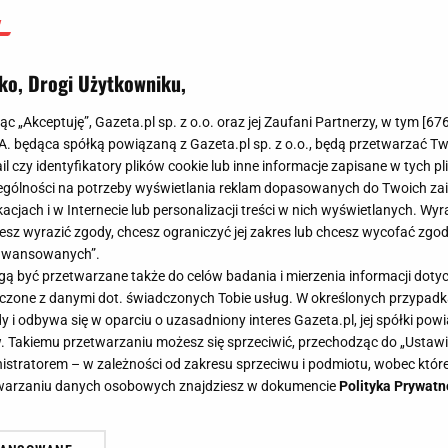
ko, Drogi Użytkowniku,
jąc „Akceptuję”, Gazeta.pl sp. z o.o. oraz jej Zaufani Partnerzy, w tym [
67
.A. będąca spółką powiązaną z Gazeta.pl sp. z o.o., będą przetwarzać T
ail czy identyfikatory plików cookie lub inne informacje zapisane w tych p
gólności na potrzeby wyświetlania reklam dopasowanych do Twoich zain
acjach i w Internecie lub personalizacji treści w nich wyświetlanych. Wyr
cesz wyrazić zgody, chcesz ograniczyć jej zakres lub chcesz wycofać zgo
aawansowanych”.
 być przetwarzane także do celów badania i mierzenia informacji dot
 łączone z danymi dot. świadczonych Tobie usług. W określonych przypad
i odbywa się w oparciu o uzasadniony interes Gazeta.pl, jej spółki powi
. Takiemu przetwarzaniu możesz się sprzeciwić, przechodząc do „Ust
nistratorem – w zależności od zakresu sprzeciwu i podmiotu, wobec które
etwarzaniu danych osobowych znajdziesz w dokumencie
Polityka Prywatn