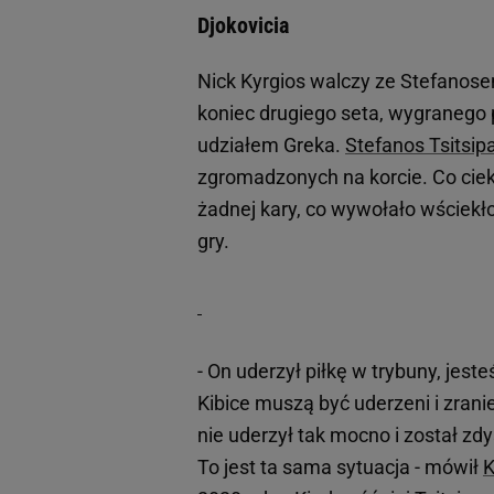
Djokovicia
Nick Kyrgios walczy ze Stefanos
koniec drugiego seta, wygranego p
udziałem Greka.
Stefanos Tsitsip
zgromadzonych na korcie. Co ci
żadnej kary, co wywołało wściekło
gry.
- On uderzył piłkę w trybuny, jeste
Kibice muszą być uderzeni i zra
nie uderzył tak mocno i został zd
To jest ta sama sytuacja - mówił
K