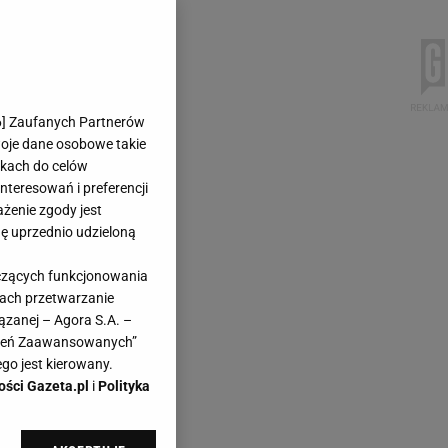
6
] Zaufanych Partnerów
woje dane osobowe takie
likach do celów
teresowań i preferencji
ażenie zgody jest
dę uprzednio udzieloną
yczących funkcjonowania
kach przetwarzanie
ązanej – Agora S.A. –
awień Zaawansowanych”
go jest kierowany.
ości Gazeta.pl
i
Polityka