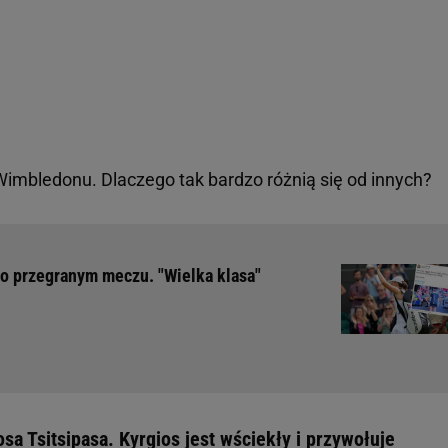
imbledonu. Dlaczego tak bardzo różnią się od innych?
o przegranym meczu. "Wielka klasa"
a Tsitsipasa. Kyrgios jest wściekły i przywołuje