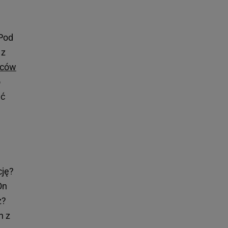
 Pod
 z
iców
o
ać
cję?
On
z?
n z