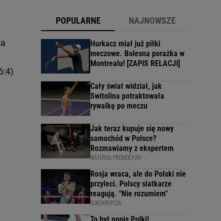
POPULARNE
NAJNOWSZE
ka
Hurkacz miał już piłki
meczowe. Bolesna porażka w
Montrealu! [ZAPIS RELACJI]
6:4)
Cały świat widział, jak
Switolina potraktowała
rywalkę po meczu
Jak teraz kupuje się nowy
samochód w Polsce?
Rozmawiamy z ekspertem
MATERIAŁ PROMOCYJNY
Rosja wraca, ale do Polski nie
przyleci. Polscy siatkarze
reagują. "Nie rozumiem"
SUBSKRYPCJA
To był popis Polki!