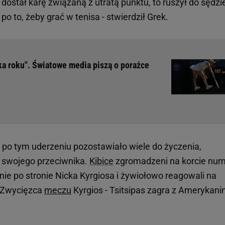
dostał karę związaną z utratą punktu, to ruszył do sędzi
po to, żeby grać w tenisa - stwierdził Grek.
a roku". Światowe media piszą o porażce
po tym uderzeniu pozostawiało wiele do życzenia,
ił swojego przeciwnika.
Kibice
zgromadzeni na korcie num
e po stronie Nicka Kyrgiosa i żywiołowo reagowali na
. Zwycięzca
meczu
Kyrgios - Tsitsipas zagra z Amerykan