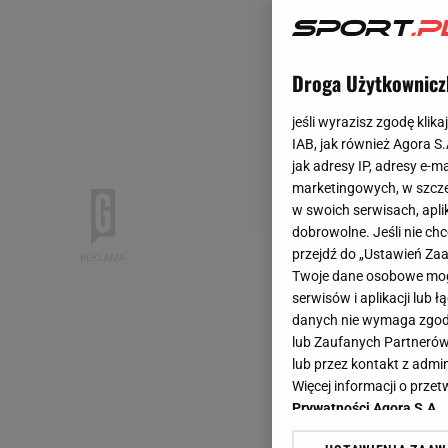
Droga Użytkownicz
jeśli wyrazisz zgodę klika
IAB, jak również Agora S
jak adresy IP, adresy e-m
marketingowych, w szcze
w swoich serwisach, aplik
dobrowolne. Jeśli nie ch
przejdź do „Ustawień Z
Twoje dane osobowe mogą
serwisów i aplikacji lub
danych nie wymaga zgody 
lub Zaufanych Partnerów
lub przez kontakt z admi
Więcej informacji o prz
Prywatności Agora S.A.