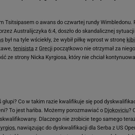
em Tsitsipasem o awans do czwartej rundy Wimbledonu.
rzez Australijczyka 6:4, doszło do skandalicznej sytuacji
as
był na tyle wściekły, że wybił piłkę wprost w stronę
kib
ekawe,
tenisista
z
Grecji
początkowo nie otrzymał za nieg
ść ze strony Nicka Kyrgiosa, który nie chciał kontynuow
ś głupi? Co w takim razie kwalifikuje się pod dyskwalifika
nieni? To jest hańba. Możemy porozmawiać o
Djokoviciu
? 
yskwalifikowany. Dlaczego nie zrobicie tego samego tera
yrgios
, nawiązując do dyskwalifikacji dla Serba z US Ope