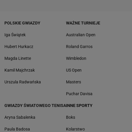
POLSKIE GWIAZDY
WAŻNE TURNIEJE
Iga Świątek
Australian Open
Hubert Hurkacz
Roland Garros
Magda Linette
Wimbledon
Kamil Majchrzak
US Open
Urszula Radwańska
Masters
Puchar Davisa
GWIAZDY ŚWIATOWEGO TENISA
INNE SPORTY
Aryna Sabalenka
Boks
Paula Badosa
Kolarstwo