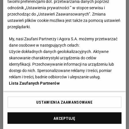
twoimi preferencjami dot. przetwarzania danych poprzez
odnośnik „Ustawienia prywatności ” w stopce serwisu i
przechodząc do „Ustawień Zaawansowanych”. Zmiana
ustawień plików cookie możliwa jest także za pomocą ustawień
przeglądarki.
My, nasi Zaufani Partnerzy i Agora S.A. możemy przetwarzać
dane osobowe w następujących celach:
Użycie dokładnych danych geolokalizacyjnych. Aktywne
skanowanie charakterystyki urządzenia do celów
identyfikacji. Przechowywanie informacji na urządzeniu lub
dostęp do nich. Spersonalizowane reklamy i treści, pomiar
reklam i treści, badnie odbiorców i ulepszanie usług.
Lista Zaufanych Partnerów
Już w poniedziałek liderka światowego rankingu
stanie przed szansą na podtrzymanie dobrej passy,
USTAWIENIA ZAAWANSOWANE
bowiem rozpocznie przygodę z
Roland Garros
.
Polka
liczy na powtórzenie wyniku sprzed dwóch lat, kiedy
AKCEPTUJĘ
to triumfowała na francuskich kortach. Pierwszą