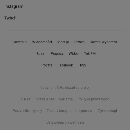
Instagram
Twitch
Gazeta.pl
Wiadomości
Sport.pl
Biznes
Gazeta Wyborcza
Buzz
Pogoda
Wideo
Tok.FM
Poczta
Facebook
RSS
Copyright © Gazeta.pl sp. z o.o.
O Nas
Staże u nas
Reklama
Polityka prywatności
Wszystkie artykuły
Zasady korzystania z portalu
Zgłoś uwagi
Ustawienia prywatności