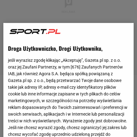
Droga Użytkowniczko, Drogi Użytkowniku,
jeśli wyrazisz zgodę klikając „Akceptuję”, Gazeta.pl sp. z o.o.
oraz jej Zaufani Partnerzy, w tym [
676
] Zaufanych Partnerów
IAB, jak również Agora S.A. będąca spółką powiązaną z
Gazeta.pl sp. z o.o., będą przetwarzać Twoje dane osobowe
takie jak adresy IP, adresy e-mail czy identyfikatory plików
Iga Świątek
prezentuje fenomenalną formę.
cookie lub inne informacje zapisane w tych plikach do celów
Triumf w Rzymie był jej piątym wygranym turniejem
marketingowych, w szczególności na potrzeby wyświetlania
z rzędu. Wcześniej zwyciężała w Dosze, Indian
reklam dopasowanych do Twoich zainteresowań i preferencji w
swoich serwisach, aplikacjach i w Internecie lub personalizacji
Wells, Miami oraz Stuttgarcie. 20-latka może
treści w nich wyświetlanych. Wyrażenie zgody jest dobrowolne.
pochwalić się również niesamowitą serią wygranych
Jeśli nie chcesz wyrazić zgody, chcesz ograniczyć jej zakres lub
meczów bez porażki - w tej chwili ma ich na koncie
chcesz wycofać zgodę uprzednio udzieloną przejdź do