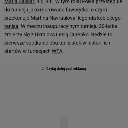
Maria Sakkari
4:6, 4:6. W tym roku Polka przystępuje
do turnieju jako murowana faworytka,
o czym
przekonuje Martina Navratilova, legenda kobiecego
tenisa
. W meczu inauguracyjnym turnieju 20-latka
zmierzy się z Ukrainką Łesią Curenko. Będzie to
pierwsze spotkanie obu tenisistek w historii ich
startów w turniejach
WTA
.