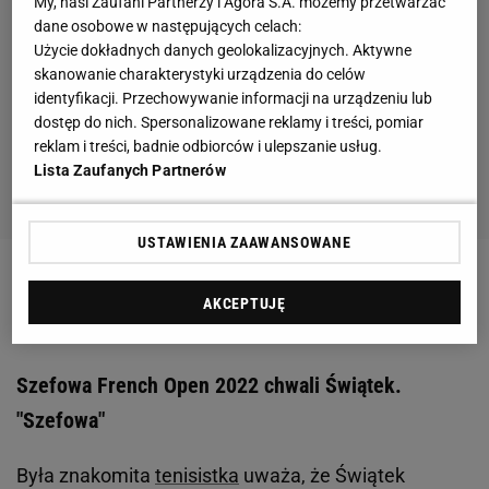
My, nasi Zaufani Partnerzy i Agora S.A. możemy przetwarzać
dane osobowe w następujących celach:
Użycie dokładnych danych geolokalizacyjnych. Aktywne
skanowanie charakterystyki urządzenia do celów
identyfikacji. Przechowywanie informacji na urządzeniu lub
dostęp do nich. Spersonalizowane reklamy i treści, pomiar
reklam i treści, badnie odbiorców i ulepszanie usług.
Lista Zaufanych Partnerów
USTAWIENIA ZAAWANSOWANE
Zobacz wideo
Vuković nie może narzekać na brak
AKCEPTUJĘ
ofert. "Z odbieraniem telefonu nie mam problemu"
Szefowa French Open 2022 chwali Świątek.
"Szefowa"
Była znakomita
tenisistka
uważa, że Świątek