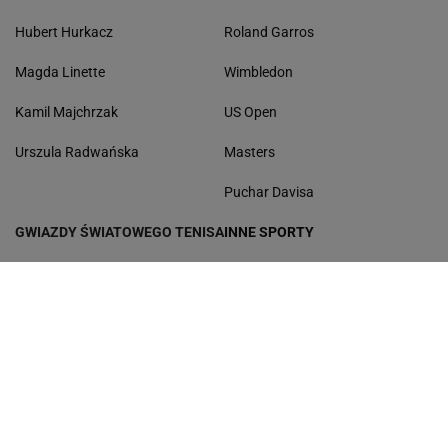
Hubert Hurkacz
Roland Garros
Magda Linette
Wimbledon
Kamil Majchrzak
US Open
Urszula Radwańska
Masters
Puchar Davisa
GWIAZDY ŚWIATOWEGO TENISA
INNE SPORTY
Aryna Sabalenka
Boks
Paula Badosa
Kolarstwo
Maria Sakkari
Koszykówka
Rafael Nadal
Sporty motorowe
Daniił Miedwiediew
Skoki narciarskie