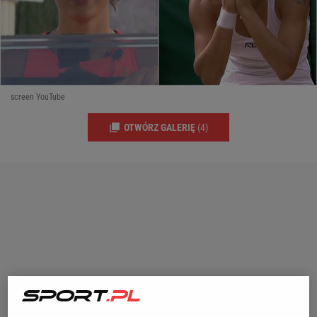
screen YouTube
OTWÓRZ GALERIĘ
(4)