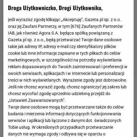
Droga Użytkowniczko, Drogi Użytkowniku,
jeśli wyrazisz zgodę klikając „Akceptuję”, Gazeta.pl sp. z o.o.
oraz jej Zaufani Partnerzy, w tym [
676
] Zaufanych Partnerów
IAB, jak również Agora S.A. będąca spółką powiązaną z
Gazeta.pl sp. z o.o., będą przetwarzać Twoje dane osobowe
takie jak adresy IP, adresy e-mail czy identyfikatory plików
cookie lub inne informacje zapisane w tych plikach do celów
marketingowych, w szczególności na potrzeby wyświetlania
reklam dopasowanych do Twoich zainteresowań i preferencji w
swoich serwisach, aplikacjach i w Internecie lub personalizacji
treści w nich wyświetlanych. Wyrażenie zgody jest dobrowolne.
Jeśli nie chcesz wyrazić zgody, chcesz ograniczyć jej zakres lub
- Przez to, co Iga [Świątek] pokazywała nam przez
chcesz wycofać zgodę uprzednio udzieloną przejdź do
ostatnie kilka miesięcy, to jasne jest, że to ona jest
„Ustawień Zaawansowanych”.
szefową - mówi w rozmowie z Eurosportem Amelie
Twoje dane osobowe mogą być przetwarzane także do celów
badania i mierzenia informacji dotyczących funkcjonowania
Mauresmo, dyrektorka
French Open
2022 tuż przed
serwisów i aplikacji lub łączone z danymi dot. świadczonych
rozpoczęciem prestiżowej imprezy.
Tobie usług. W określonych przypadkach przetwarzanie
danych nie wymaga zgody i odbywa się w oparciu o