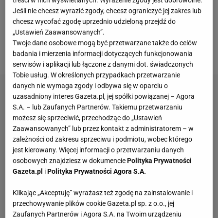
letniego
tenisisty
. W kolejnych pięciu występach w
Jeśli nie chcesz wyrazić zgody, chcesz ograniczyć jej zakres lub
chcesz wycofać zgodę uprzednio udzieloną przejdź do
zawodach pod szyldem ATP przegrał wszystkie pięć
„Ustawień Zaawansowanych”.
spotkań w głównej drabince. Na złą passę złożyła
Twoje dane osobowe mogą być przetwarzane także do celów
się m.in. porażka z
Kamilem Majchrzakiem
w Miami.
badania i mierzenia informacji dotyczących funkcjonowania
serwisów i aplikacji lub łączone z danymi dot. świadczonych
Tobie usług. W określonych przypadkach przetwarzanie
danych nie wymaga zgody i odbywa się w oparciu o
uzasadniony interes Gazeta.pl, jej spółki powiązanej – Agora
S.A. – lub Zaufanych Partnerów. Takiemu przetwarzaniu
możesz się sprzeciwić, przechodząc do „Ustawień
Zaawansowanych” lub przez kontakt z administratorem – w
zależności od zakresu sprzeciwu i podmiotu, wobec którego
jest kierowany. Więcej informacji o przetwarzaniu danych
osobowych znajdziesz w dokumencie
Polityka Prywatności
Gazeta.pl
i
Polityka Prywatności Agora S.A.
Klikając „Akceptuję” wyrażasz też zgodę na zainstalowanie i
przechowywanie plików cookie Gazeta.pl sp. z o.o., jej
Zaufanych Partnerów i Agora S.A. na Twoim urządzeniu