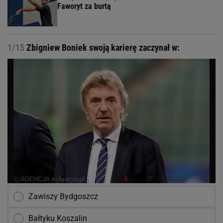
Faworyt za burtą
1/15
Zbigniew Boniek swoją karierę zaczynał w:
Zawiszy Bydgoszcz
Bałtyku Koszalin