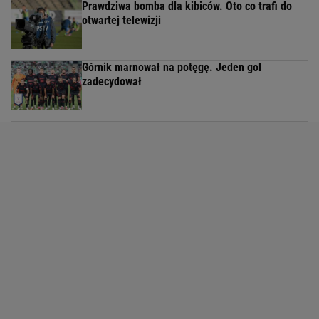
Prawdziwa bomba dla kibiców. Oto co trafi do
otwartej telewizji
Górnik marnował na potęgę. Jeden gol
zadecydował