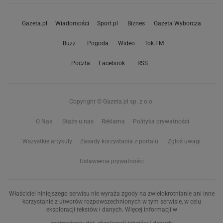
Gazeta.pl
Wiadomości
Sport.pl
Biznes
Gazeta Wyborcza
Buzz
Pogoda
Wideo
Tok.FM
Poczta
Facebook
RSS
Copyright © Gazeta.pl sp. z o.o.
O Nas
Staże u nas
Reklama
Polityka prywatności
Wszystkie artykuły
Zasady korzystania z portalu
Zgłoś uwagi
Ustawienia prywatności
Właściciel niniejszego serwisu nie wyraża zgody na zwielokrotnianie ani inne
korzystanie z utworów rozpowszechnionych w tym serwisie, w celu
eksploracji tekstów i danych. Więcej informacji w