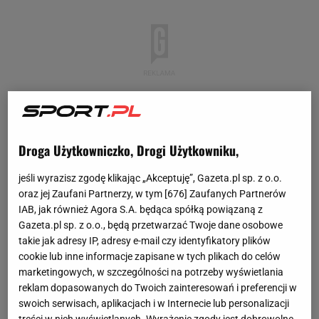
Droga Użytkowniczko, Drogi Użytkowniku,
jeśli wyrazisz zgodę klikając „Akceptuję”, Gazeta.pl sp. z o.o.
oraz jej Zaufani Partnerzy, w tym [
676
] Zaufanych Partnerów
IAB, jak również Agora S.A. będąca spółką powiązaną z
Gazeta.pl sp. z o.o., będą przetwarzać Twoje dane osobowe
takie jak adresy IP, adresy e-mail czy identyfikatory plików
Pod koniec lutego Sebastian Baez był pełen energii i
cookie lub inne informacje zapisane w tych plikach do celów
poczucia, że wykonana ciężka praca przynosi efekty.
marketingowych, w szczególności na potrzeby wyświetlania
reklam dopasowanych do Twoich zainteresowań i preferencji w
Ostatnim z nich był finał
turnieju
w Santiago. Potem
swoich serwisach, aplikacjach i w Internecie lub personalizacji
jednak uśmiech stopniowo znikał z twarzy 21-
treści w nich wyświetlanych. Wyrażenie zgody jest dobrowolne.