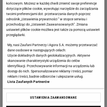
końcowym. Możesz w każdej chwili zmienić swoje preferencje
dotyczące plików cookie, wywołując narzędzie do zarządzania
twoimi preferencjami dot. przetwarzania danych poprzez
odnośnik „Ustawienia prywatności ” w stopce serwisu i
przechodząc do „Ustawień Zaawansowanych”. Zmiana
ustawień plików cookie możliwa jest także za pomocą ustawień
przeglądarki.
My, nasi Zaufani Partnerzy i Agora S.A. możemy przetwarzać
dane osobowe w następujących celach:
Użycie dokładnych danych geolokalizacyjnych. Aktywne
skanowanie charakterystyki urządzenia do celów
identyfikacji. Przechowywanie informacji na urządzeniu lub
dostęp do nich. Spersonalizowane reklamy i treści, pomiar
reklam i treści, badnie odbiorców i ulepszanie usług.
Lista Zaufanych Partnerów
USTAWIENIA ZAAWANSOWANE
Zobacz wideo
Iga Świątek reaguje na pozycję liderki
rankingu WTA