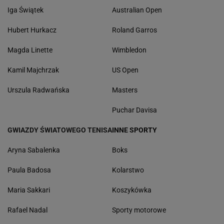
Iga Świątek
Australian Open
Hubert Hurkacz
Roland Garros
Magda Linette
Wimbledon
Kamil Majchrzak
US Open
Urszula Radwańska
Masters
Puchar Davisa
GWIAZDY ŚWIATOWEGO TENISA
INNE SPORTY
Aryna Sabalenka
Boks
Paula Badosa
Kolarstwo
Maria Sakkari
Koszykówka
Rafael Nadal
Sporty motorowe