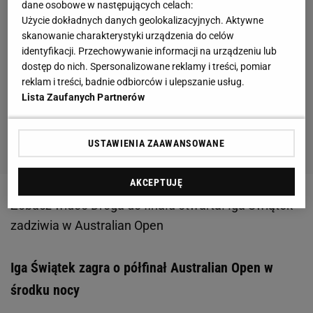
dane osobowe w następujących celach:
Użycie dokładnych danych geolokalizacyjnych. Aktywne
skanowanie charakterystyki urządzenia do celów
identyfikacji. Przechowywanie informacji na urządzeniu lub
dostęp do nich. Spersonalizowane reklamy i treści, pomiar
reklam i treści, badnie odbiorców i ulepszanie usług.
Lista Zaufanych Partnerów
USTAWIENIA ZAAWANSOWANE
AKCEPTUJĘ
Zobacz wideo
Droga do finału otwarta! Iga Świątek
zadziwia w Australian Open
Iga Świątek zagra o półfinał Australian Open w
środku nocy