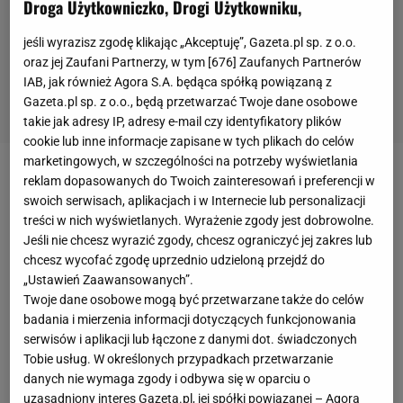
Droga Użytkowniczko, Drogi Użytkowniku,
jeśli wyrazisz zgodę klikając „Akceptuję”, Gazeta.pl sp. z o.o.
oraz jej Zaufani Partnerzy, w tym [
676
] Zaufanych Partnerów
IAB, jak również Agora S.A. będąca spółką powiązaną z
Gazeta.pl sp. z o.o., będą przetwarzać Twoje dane osobowe
takie jak adresy IP, adresy e-mail czy identyfikatory plików
cookie lub inne informacje zapisane w tych plikach do celów
marketingowych, w szczególności na potrzeby wyświetlania
reklam dopasowanych do Twoich zainteresowań i preferencji w
Iga Świątek bardzo dobre prezentuje się w
swoich serwisach, aplikacjach i w Internecie lub personalizacji
trwającym Australian Open. Polka pokonała już
treści w nich wyświetlanych. Wyrażenie zgody jest dobrowolne.
cztery rywalki i awansowała do ćwierćfinału
Jeśli nie chcesz wyrazić zgody, chcesz ograniczyć jej zakres lub
wielkoszlemowego turnieju. W poniedziałkowe
chcesz wycofać zgodę uprzednio udzieloną przejdź do
„Ustawień Zaawansowanych”.
przedpołudnie 20-latka stanęła przed
Twoje dane osobowe mogą być przetwarzane także do celów
najtrudniejszym wyzwaniem, ale i z nim, choć nie
badania i mierzenia informacji dotyczących funkcjonowania
bez problemów, sobie poradziła. Po bardzo zaciętym
serwisów i aplikacji lub łączone z danymi dot. świadczonych
Tobie usług. W określonych przypadkach przetwarzanie
spotkaniu Świątek wygrała z Rumunką Soraną
danych nie wymaga zgody i odbywa się w oparciu o
Cirsteą 5:7, 6:3, 6:3.
uzasadniony interes Gazeta.pl, jej spółki powiązanej – Agora