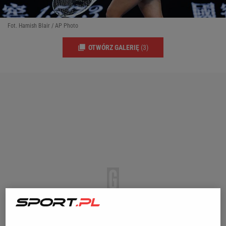
Fot. Hamish Blair / AP Photo
OTWÓRZ GALERIĘ
(3)