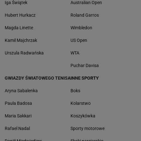
Iga Świątek
Australian Open
Hubert Hurkacz
Roland Garros
Magda Linette
Wimbledon
Kamil Majchrzak
US Open
Urszula Radwańska
WTA
Puchar Davisa
GWIAZDY ŚWIATOWEGO TENISA
INNE SPORTY
Aryna Sabalenka
Boks
Paula Badosa
Kolarstwo
Maria Sakkari
Koszykówka
Rafael Nadal
Sporty motorowe