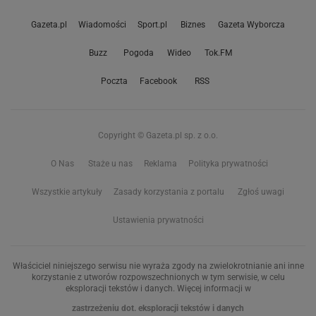
Gazeta.pl
Wiadomości
Sport.pl
Biznes
Gazeta Wyborcza
Buzz
Pogoda
Wideo
Tok.FM
Poczta
Facebook
RSS
Copyright © Gazeta.pl sp. z o.o.
O Nas
Staże u nas
Reklama
Polityka prywatności
Wszystkie artykuły
Zasady korzystania z portalu
Zgłoś uwagi
Ustawienia prywatności
Właściciel niniejszego serwisu nie wyraża zgody na zwielokrotnianie ani inne
korzystanie z utworów rozpowszechnionych w tym serwisie, w celu
eksploracji tekstów i danych. Więcej informacji w
zastrzeżeniu dot. eksploracji tekstów i danych