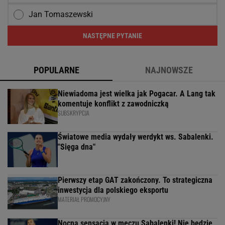
Jan Tomaszewski
NASTĘPNE PYTANIE
POPULARNE
NAJNOWSZE
Niewiadoma jest wielka jak Pogacar. A Lang tak
komentuje konflikt z zawodniczką
SUBSKRYPCJA
Światowe media wydały werdykt ws. Sabalenki.
"Sięga dna"
Pierwszy etap GAT zakończony. To strategiczna
inwestycja dla polskiego eksportu
MATERIAŁ PROMOCYJNY
Nocna sensacja w meczu Sabalenki! Nie będzie