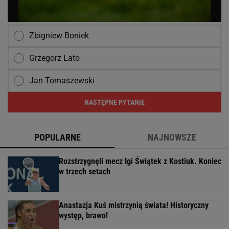
Zbigniew Boniek
Grzegorz Lato
Jan Tomaszewski
NASTĘPNE PYTANIE
POPULARNE
NAJNOWSZE
Rozstrzygnęli mecz Igi Świątek z Kostiuk. Koniec
w trzech setach
Anastazja Kuś mistrzynią świata! Historyczny
występ, brawo!