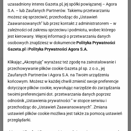
imprezie Masters 1000 w Paryżu (1-7 listopada).
uzasadniony interes Gazeta.pl, jej spółki powiązanej – Agora
Jeśli nie uda mu się zgromadzić punktów
S.A. – lub Zaufanych Partnerów. Takiemu przetwarzaniu
możesz się sprzeciwić, przechodząc do „Ustawień
wystarczających do udziału w turnieju Masters z
Zaawansowanych” lub przez kontakt z administratorem – w
udziałem ośmiu najlepszych tenisistów rankingu
zależności od zakresu sprzeciwu i podmiotu, wobec którego
ATP Race, być może wystąpi także w ATP 250 w
jest kierowany. Więcej informacji o przetwarzaniu danych
osobowych znajdziesz w dokumencie
Polityka Prywatności
Sztokholmie (7-13 listopada).
Gazeta.pl
i
Polityka Prywatności Agora S.A.
Klikając „Akceptuję” wyrażasz też zgodę na zainstalowanie i
przechowywanie plików cookie Gazeta.pl sp. z o.o., jej
Zaufanych Partnerów i Agora S.A. na Twoim urządzeniu
końcowym. Możesz w każdej chwili zmienić swoje preferencje
dotyczące plików cookie, wywołując narzędzie do zarządzania
twoimi preferencjami dot. przetwarzania danych poprzez
odnośnik „Ustawienia prywatności ” w stopce serwisu i
przechodząc do „Ustawień Zaawansowanych”. Zmiana
ustawień plików cookie możliwa jest także za pomocą ustawień
przeglądarki.