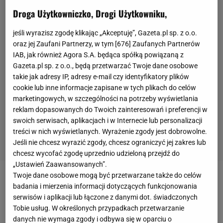
Droga Użytkowniczko, Drogi Użytkowniku,
jeśli wyrazisz zgodę klikając „Akceptuję”, Gazeta.pl sp. z o.o.
oraz jej Zaufani Partnerzy, w tym [
676
] Zaufanych Partnerów
IAB, jak również Agora S.A. będąca spółką powiązaną z
Gazeta.pl sp. z o.o., będą przetwarzać Twoje dane osobowe
takie jak adresy IP, adresy e-mail czy identyfikatory plików
cookie lub inne informacje zapisane w tych plikach do celów
marketingowych, w szczególności na potrzeby wyświetlania
reklam dopasowanych do Twoich zainteresowań i preferencji w
swoich serwisach, aplikacjach i w Internecie lub personalizacji
treści w nich wyświetlanych. Wyrażenie zgody jest dobrowolne.
Jeśli nie chcesz wyrazić zgody, chcesz ograniczyć jej zakres lub
chcesz wycofać zgodę uprzednio udzieloną przejdź do
„Ustawień Zaawansowanych”.
Twoje dane osobowe mogą być przetwarzane także do celów
W ciągu najbliższych tygodni
Huberta Hurkacza
badania i mierzenia informacji dotyczących funkcjonowania
czekają dwa turnieje. Najpierw zagra w turnieju
ATP
serwisów i aplikacji lub łączone z danymi dot. świadczonych
Tobie usług. W określonych przypadkach przetwarzanie
500 w Wiedniu (25-31 października), a później w
danych nie wymaga zgody i odbywa się w oparciu o