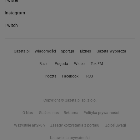
Twitter
Instagram
Twitch
Gazeta.pl
Wiadomości
Sport.pl
Biznes
Gazeta Wyborcza
Buzz
Pogoda
Wideo
Tok.FM
Poczta
Facebook
RSS
Copyright © Gazeta.pl sp. z o.o.
O Nas
Staże u nas
Reklama
Polityka prywatności
Wszystkie artykuły
Zasady korzystania z portalu
Zgłoś uwagi
Ustawienia prywatności